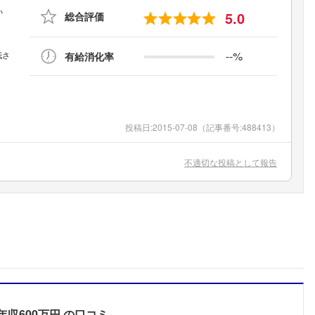
5.0
総合評価
--%
有給消化率
投稿日:
2015-07-08
（記事番号:488413）
不適切な投稿として報告
年収600万円
の口コミ