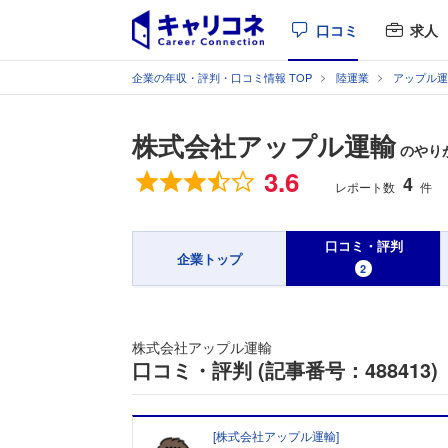
口コミ
求人
企業の年収・評判・口コミ情報 TOP
陸運業
アップル運
株式会社アップル運輸
のやりが
総合評価
3.6
4
レポート数
件
口コミ・評判
企業トップ
2
株式会社アップル運輸
口コミ・評判 (記事番号：488413)
[
株式会社アップル運輸
]