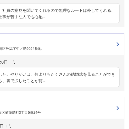
こちらの企業もフォローしませんか？
、社員の意見を聞いてくれるので無理なルートは外してくれる、
仕事が苦手な人でも心配…
区升潟字中ノ島5054番地
した。やりがいは、何よりもたくさんの結婚式を見ることができ
ら、裏で涙したことが何…
区苅藻島町3丁目5番24号