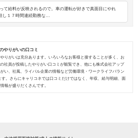
よって給料が反映されるので。車の運転が好きで真面目にやれ
但し１７時間連続勤務な…
他のやりがいの口コミ
でやりがいは充分あります。いろいろなお客様と接することが多く、お
実際の社員が投稿したやりがい口コミが観覧でき、他にも株式会社アップ
りがい、社風、ライバル企業の情報など労働環境・ワークライフバラン
ます。さらにキャリコネでは口コミだけではなく、年収、給与明細、面
つ情報が盛りだくさんです。