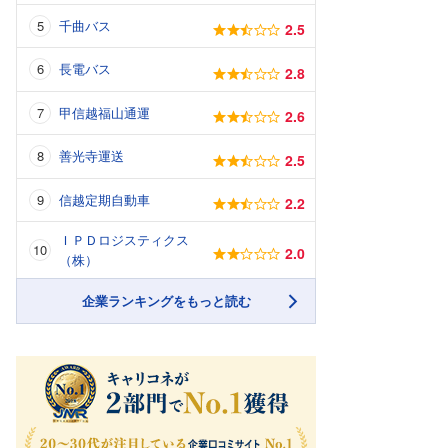
千曲バス
2.5
長電バス
2.8
甲信越福山通運
2.6
善光寺運送
2.5
信越定期自動車
2.2
ＩＰＤロジスティクス
2.0
（株）
企業ランキングをもっと読む