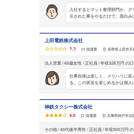
入社するとマット整理部門か、グ
示された事をやるだけで、面白み
上田電鉄株式会社
?.?
陸運業
長野県上田市天神
法人営業
60歳女性
正社員
年収326万円
仕事自体は楽しく、メリハリに富
る。この状況を楽しめるかは個人
神鉄タクシー株式会社
4.0
陸運業
兵庫県神戸市北区
その他
40代後半男性
正社員
年収500万円