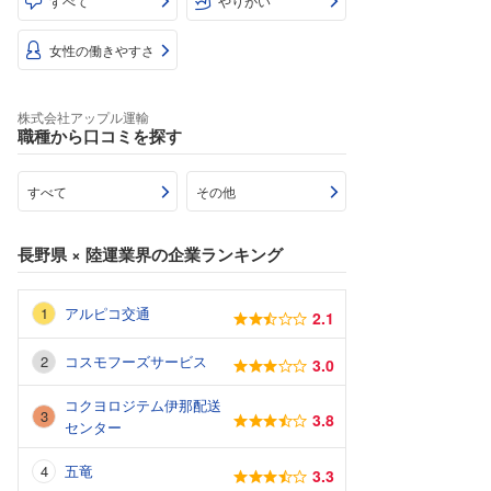
すべて
やりがい
女性の働きやすさ
株式会社アップル運輸
職種から口コミを探す
すべて
その他
長野県
×
陸運業界
の企業ランキング
アルピコ交通
2.1
コスモフーズサービス
3.0
コクヨロジテム伊那配送
3.8
センター
五竜
3.3