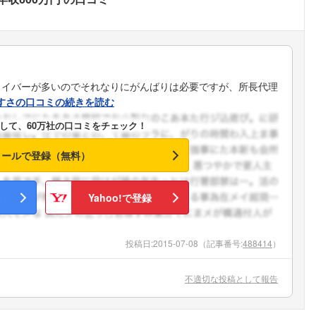
ライバーが多いのでそれなりにがんばりは必要ですが、所長代理
すさの口コミの続きを読む
して、60万社の口コミをチェック！
メールで登録（無料）
Yahoo!で登録
投稿日:
2015-07-08
（記事番号:
488414
）
不適切な投稿として報告