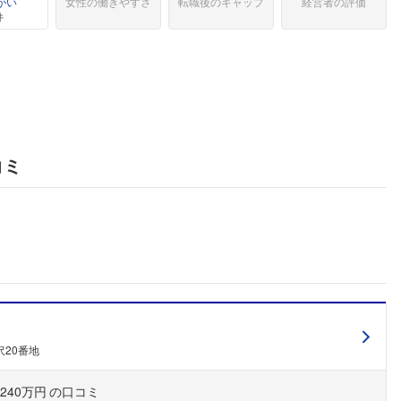
がい
女性の働きやすさ
転職後のギャップ
経営者の評価
件
コミ
20番地
240万円