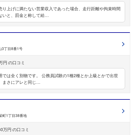
売り上げに満たない営業収入であった場合、走行距離や拘束時間
ないと、罰金と称して給…
3丁目8番1号
0万円
用では全く別物です。 公務員試験の1種2種とか上級とかで出世
。まさにアレと同じ…
栄町1丁目38番地
80万円