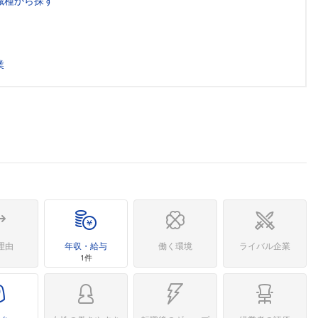
職種から探す
業
理由
年収・給与
働く環境
ライバル企業
1件