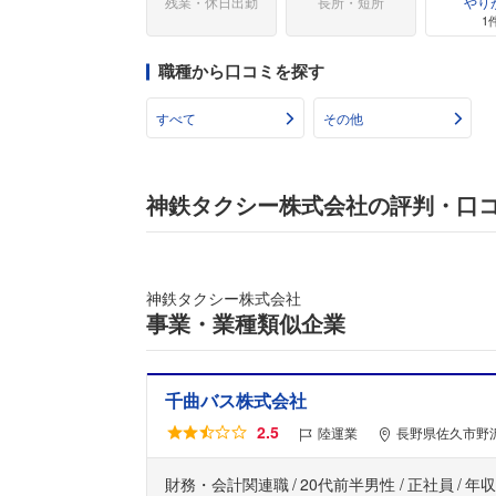
残業・休日出勤
長所・短所
やり
1
職種から口コミを探す
すべて
その他
神鉄タクシー株式会社の評判・口
神鉄タクシー株式会社
事業・業種類似企業
千曲バス株式会社
2.5
陸運業
長野県佐久市野沢
財務・会計関連職
20代前半男性
正社員
年収