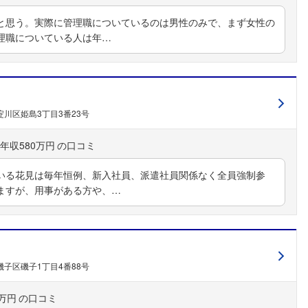
と思う。実際に管理職についているのは男性のみで、まず女性の
理職についている人は年…
川区姫島3丁目3番23号
年収580万円
いる花見は毎年恒例、新入社員、派遣社員関係なく全員強制参
フォローしました
ますが、用事がある方や、…
こちらの企業もフォローしませんか？
子区磯子1丁目4番88号
0万円