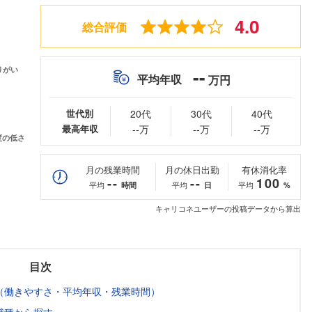
4.0
総合評価
--
平均年収
万円
世代別
20代
30代
40代
最高年収
--万
--万
--万
月の残業時間
月の休日出勤
有休消化率
--
--
100
平均
平均
平均
時間
日
%
キャリコネユーザーの投稿データから算出
目次
（働きやすさ・平均年収・残業時間）