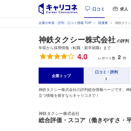
口コミ
求人
企業の年収・評判・口コミ情報 TOP
陸運業
神鉄タクシ
神鉄タクシー株式会社
の評判
年収から採用情報（転職・新卒就職）まで
総合評価
4.0
2
レポート数
件
口コミ・評判
企業トップ
2
神鉄タクシー株式会社の評判総合情報ページです。神
立つ情報を探すならキャリコネで！
神鉄タクシー株式会社
総合評価・スコア（働きやすさ・