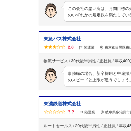
この会社の悪い所は、月間目標の
のいずれかの規定数を満たしてい
東急バス株式会社
2.8
陸運業
東京都目黒区東山
物流サービス
30代後半男性
正社員
年収40
事務職の場合、新卒採用と中途採
のスピードと上限が違うでしょう
東濃鉄道株式会社
?.?
陸運業
岐阜県多治見市
ルートセールス
20代後半男性
正社員
年収4