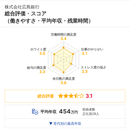
株式会社広島銀行
総合評価・スコア
（働きやすさ・平均年収・残業時間）
3.1
総合評価
投稿者数
454
平均年収
万円
正社員28人
世代別
20代
▼ 世代別の最高年収
30代
40代
最高年収
694
--万
536
万
万