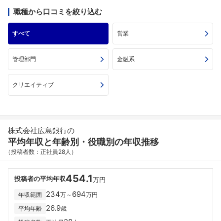
職種から口コミを絞り込む
すべて
営業
管理部門
金融系
クリエイティブ
株式会社広島銀行の
平均年収と年齢別・役職別の年収推移
（投稿者数：正社員28人）
454.1
投稿者の平均年収
万円
234
694
年収範囲
万～
万円
26.9
平均年齢
歳