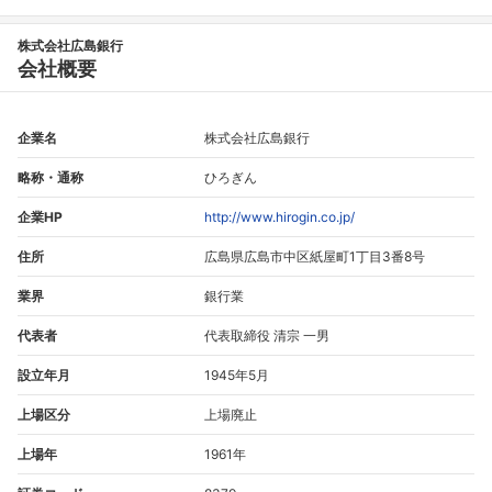
株式会社広島銀行
会社概要
企業名
株式会社広島銀行
略称・通称
ひろぎん
企業HP
http://www.hirogin.co.jp/
住所
広島県広島市中区紙屋町1丁目3番8号
業界
銀行業
代表者
代表取締役 清宗 一男
設立年月
1945年5月
上場区分
上場廃止
上場年
1961年