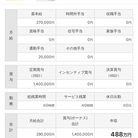
基本給
時間外手当
役職手当
270,000
0
0
円
円
円
資格手当
住宅手当
家族手当
月
給
0
0
0
円
円
円
通勤手当
その他手当
20,000
0
円
円
定期賞与
決算賞与
インセンティブ賞与
賞
（2回計）
（0回計）
与
1,400,000
0
0
円
円
円
総残業時間
サービス残業
休日出勤
勤
務
0
0
0
月
時間
月
時間
月
日
賞与(ボーナス)
月給合計
年収
合計
合
計
488
290,000
1,400,000
万円
円
円