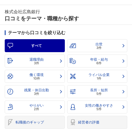
株式会社広島銀行
口コミをテーマ・職種から探す
テーマから口コミを絞り込む
出世
すべて
3件
退職理由
年収・給与
3件
6件
働く環境
ライバル企業
10件
1件
残業・休日出勤
長所・短所
3件
5件
やりがい
女性の働きやすさ
2件
5件
転職後のギャップ
経営者の評価