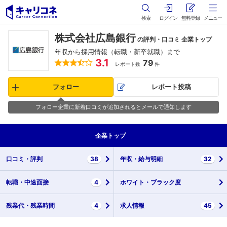
検索
ログイン
無料登録
メニュー
株式会社広島銀行
の評判・口コミ 企業トップ
年収から採用情報（転職・新卒就職）まで
3.1
79
レポート数
件
フォロー
レポート投稿
フォロー企業に新着口コミが追加されるとメールで通知します
企業
トップ
口コミ・
評判
38
年収・
給与明細
32
転職・
中途面接
4
ホワイト・
ブラック度
残業代・
残業時間
4
求人情報
45