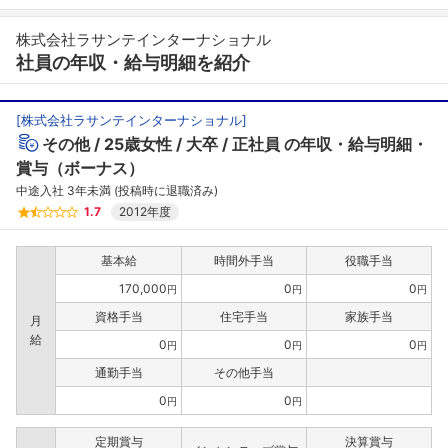
株式会社ラサンテインターナショナル
社員の年収・給与明細を紹介
[
株式会社ラサンテインターナショナル
]
その他
25歳女性
大卒
正社員
の年収・給与明細・
賞与（ボーナス）
中途入社 3年未満 (投稿時に退職済み)
1.7
2012年度
基本給
時間外手当
役職手当
170,000
0
0
円
円
円
資格手当
住宅手当
家族手当
月
給
0
0
0
円
円
円
通勤手当
その他手当
0
0
円
円
定期賞与
決算賞与