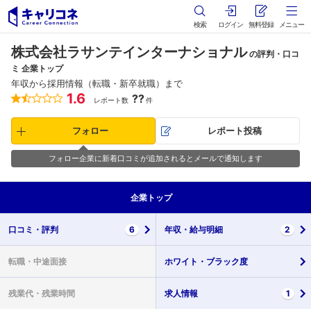
検索
ログイン
無料登録
メニュー
株式会社ラサンテインターナショナル
の評判・口コ
ミ 企業トップ
年収から採用情報（転職・新卒就職）まで
1.6
??
レポート数
件
フォロー
レポート投稿
フォロー企業に新着口コミが追加されるとメールで通知します
企業
トップ
口コミ・
評判
6
年収・
給与明細
2
転職・
中途面接
ホワイト・
ブラック度
残業代・
残業時間
求人情報
1