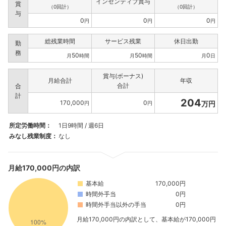
インセンティブ賞与
賞
（0回計）
（0回計）
与
0
0
0
円
円
円
総残業時間
サービス残業
休日出勤
勤
務
50
50
0
月
時間
月
時間
月
日
賞与(ボーナス)
月給合計
年収
合計
合
計
204
170,000
0
万円
円
円
所定労働時間：
1日9時間 / 週6日
みなし残業制度：
なし
月給170,000円の内訳
基本給
170,000円
時間外手当
0円
時間外手当以外の手当
0円
月給170,000円の内訳として、基本給が170,000円