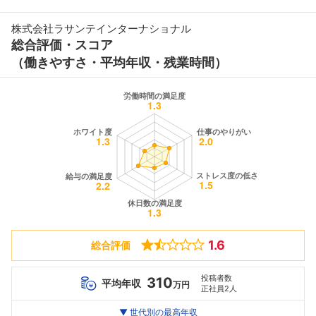
株式会社ラサンテインターナショナル
総合評価・スコア
（働きやすさ・平均年収・残業時間）
1.6
総合評価
投稿者数
310
平均年収
万円
正社員2人
世代別
20代
▼ 世代別の最高年収
30代
40代