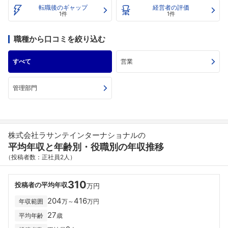
転職後のギャップ
経営者の評価
1件
1件
職種から口コミを絞り込む
すべて
営業
管理部門
株式会社ラサンテインターナショナルの
平均年収と年齢別・役職別の年収推移
（投稿者数：正社員2人）
310
投稿者の平均年収
万円
204
416
年収範囲
万～
万円
27
平均年齢
歳