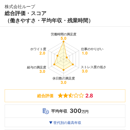
株式会社ループ
総合評価・スコア
（働きやすさ・平均年収・残業時間）
2.8
総合評価
300
平均年収
万円
世代別
20代
▼ 世代別の最高年収
30代
40代
最高年収
300
--万
--万
万