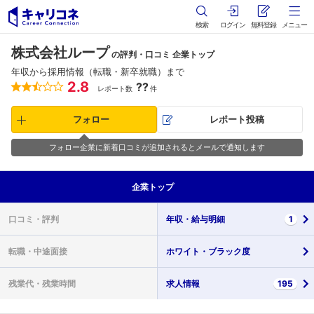
検索
ログイン
無料登録
メニュー
株式会社ループ
の評判・口コミ 企業トップ
年収から採用情報（転職・新卒就職）まで
2.8
??
レポート数
件
フォロー
レポート投稿
フォロー企業に新着口コミが追加されるとメールで通知します
企業
トップ
口コミ・
評判
年収・
給与明細
1
転職・
中途面接
ホワイト・
ブラック度
残業代・
残業時間
求人情報
195