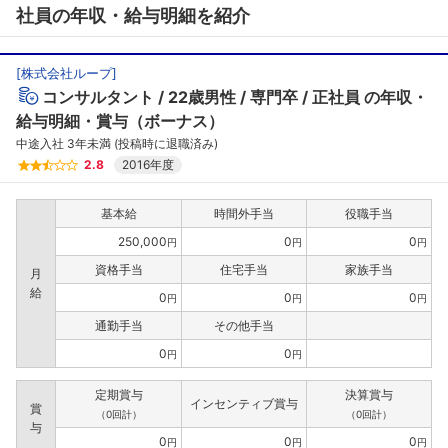
社員の年収・給与明細を紹介
[
株式会社ループ
]
コンサルタント
22歳男性
専門卒
正社員
の年収・
給与明細・賞与（ボーナス）
中途入社 3年未満 (投稿時に退職済み)
2.8
2016年度
基本給
時間外手当
役職手当
250,000
0
0
円
円
円
資格手当
住宅手当
家族手当
月
給
0
0
0
円
円
円
通勤手当
その他手当
0
0
円
円
定期賞与
決算賞与
インセンティブ賞与
賞
（0回計）
（0回計）
与
0
0
0
円
円
円