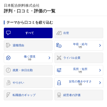
日本配合飼料株式会社
評判・口コミ・評価の一覧
テーマから口コミを絞り込む
すべて
出世
年収・給与
退職理由
1件
働く環境
ライバル企業
1件
長所・短所
残業・休日出勤
1件
女性の働きやすさ
やりがい
1件
転職後のギャップ
経営者の評価