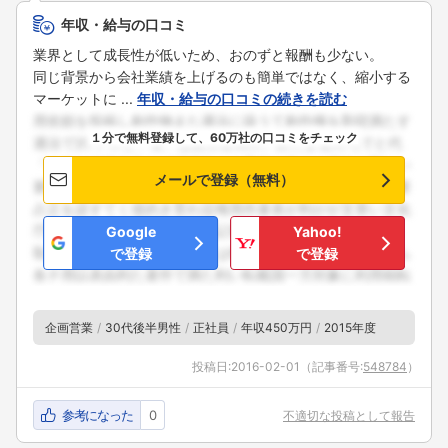
年収・給与の口コミ
業界として成長性が低いため、おのずと報酬も少ない。
同じ背景から会社業績を上げるのも簡単ではなく、縮小する
マーケットに ...
年収・給与の口コミの続きを読む
１分で無料登録して、60万社の口コミをチェック
メールで登録（無料）
Google
Yahoo!
で登録
で登録
企画営業
30代後半男性
正社員
年収450万円
2015年度
投稿日:
2016-02-01
（記事番号:
548784
）
参考になった
0
不適切な投稿として報告