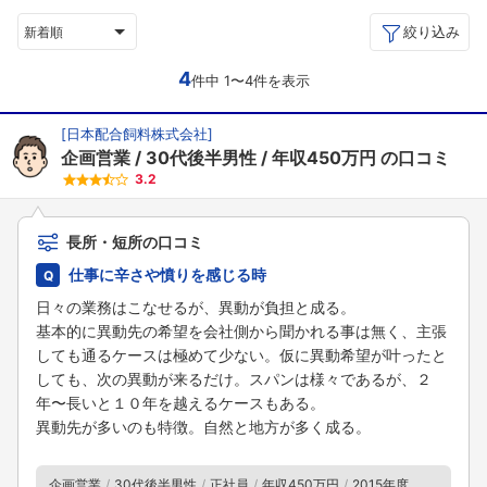
絞り込み
新着順
4
件中 1〜4件を表示
[
日本配合飼料株式会社
]
企画営業
30代後半男性
年収450万円
の口コミ
3.2
長所・短所の口コミ
仕事に辛さや憤りを感じる時
日々の業務はこなせるが、異動が負担と成る。
基本的に異動先の希望を会社側から聞かれる事は無く、主張
しても通るケースは極めて少ない。仮に異動希望が叶ったと
しても、次の異動が来るだけ。スパンは様々であるが、２
年〜長いと１０年を越えるケースもある。
異動先が多いのも特徴。自然と地方が多く成る。
企画営業
30代後半男性
正社員
年収450万円
2015年度