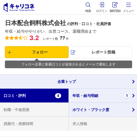
検索
ログイン
無料登録
メニュー
日本配合飼料株式会社
の評判・口コミ・社員評価
年収・給与ややりがい、出世コース、退職理由まで
3.2
??
レポート数
件
フォロー
レポート投稿
フォロー企業に新着口コミが追加されるとメールで通知します
企業
トップ
口コミ・
評判
4
年収・
給与明細
1
転職・
中途面接
ホワイト・
ブラック度
残業代・
残業時間
求人情報