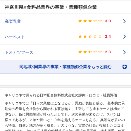
神奈川県×食料品業界の事業・業種類似企業
高梨乳業
3.0
ハーベスト
2.4
トオカツフーズ
2.3
同地域×同業界の事業・業種類似企業をもっと読む
キャリコネで見られる日本配合飼料株式会社の評判・口コミ・社員評価
キャリコネでは「日々の業務はこなせるが、異動が負担と成る。 基本的に異
動先の希望を会社側から聞かれる事は無く、主張しても通るケースは極めて
少ない。仮に異動希望が叶ったとしても、次の異動が来るだけ。スパンは
様々であるが、２年〜長いと１０年を越えるケースもある。 異動先が多いの
も特徴。自然と地方が多く成る。」のような、実際の社員が投稿した口コミ
が観覧でき、 他にも日本配合飼料株式会社の職場の雰囲気、社内恋愛、仕事