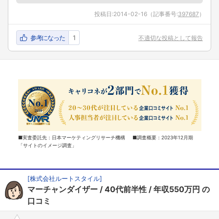
投稿日:
2014-02-16
（記事番号:
397687
）
参考になった
1
不適切な投稿として報告
■実査委託先：日本マーケティングリサーチ機構 ■調査概要：2023年12月期
「サイトのイメージ調査」
[
株式会社ルートスタイル
]
マーチャンダイザー
40代前半性
年収550万円
の
口コミ