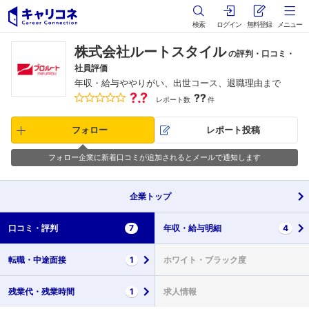
検索
ログイン
無料登録
メニュー
株式会社ルートスタイル
の評判・口コミ・
社員評価
年収・給与ややりがい、出世コース、退職理由まで
?.?
??
レポート数
件
フォロー
レポート投稿
フォロー企業に新着口コミが追加されるとメールで通知します
企業
トップ
口コミ・
評判
7
年収・
給与明細
4
転職・
中途面接
1
ホワイト・
ブラック度
残業代・
残業時間
1
求人情報