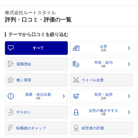
株式会社ルートスタイル
評判・口コミ・評価の一覧
テーマから口コミを絞り込む
出世
すべて
2件
年収・給与
退職理由
1件
働く環境
ライバル企業
残業・休日出勤
長所・短所
1件
2件
女性の働きやすさ
やりがい
1件
転職後のギャップ
経営者の評価