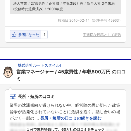
法人営業
27歳男性
正社員
年収386万円
新卒入社 3年未満
(投稿時に退職済み)
2009年度
投稿日:
2010-02-14
（記事番号:
45963
）
参考になった
1
不適切な投稿として報告
[
株式会社ルートスタイル
]
営業マネージャー
45歳男性
年収800万円
の口コ
ミ
長所・短所の口コミ
業界の沈滞傾向が避けられない中、経営陣の思い切った政策
論争が活発化されていないことに危惧を抱く。話し合いの場
がごく一部の ...
長所・短所の口コミの続きを読む
１分で無料登録して、60万社の口コミをチェック