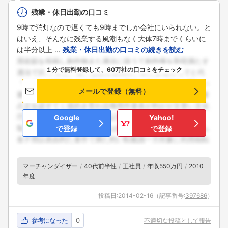
残業・休日出勤の口コミ
9時で消灯なので遅くても9時までしか会社にいられない。と
はいえ、そんなに残業する風潮もなく大体7時までくらいに
は半分以上 ...
残業・休日出勤の口コミの続きを読む
１分で無料登録して、60万社の口コミをチェック
メールで登録（無料）
Google
Yahoo!
で登録
で登録
マーチャンダイザー
40代前半性
正社員
年収550万円
2010
年度
投稿日:
2014-02-16
（記事番号:
397686
）
参考になった
0
不適切な投稿として報告