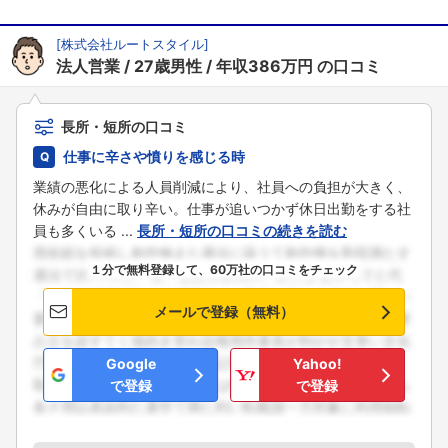
[
株式会社ルートスタイル
]
法人営業
27歳男性
年収386万円
の口コミ
長所・短所の口コミ
仕事に辛さや憤りを感じる時
業績の悪化による人員削減により、社員への負担が大きく、
フォローしました
休みが自由に取り辛い。仕事が追いつかず休日出勤をする社
員も多くいる ...
長所・短所の口コミの続きを読む
こちらの企業もフォローしませんか？
１分で無料登録して、60万社の口コミをチェック
メールで登録（無料）
Google
Yahoo!
で登録
で登録