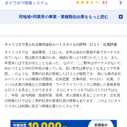
ダイワボウ情報システム
3.1
同地域×同業界の事業・業種類似企業をもっと読む
キャリコネで見られる株式会社ルートスタイルの評判・口コミ・社員評価
キャリコネでは「成績重視。とはいえ、近年は会社の業績不振でボーナスが
出ていない。昔は能力主義のため、成績が良いと1.5倍ついたことも、また、
年度末には寸志が出たこともあった。 なので、ここ数年はボーナスがないた
めかつてより200万年収が減っている。若い世代は夢がなくなるようで可哀
想。」のような、実際の社員が投稿した口コミが観覧でき、 他にも株式会社
ルートスタイルの職場の雰囲気、社内恋愛、仕事内容、やりがい、社風、ラ
イバル企業の情報など労働環境・ワークライフバランスに関係した多岐多様
な口コミを見ることができます。 さらにキャリコネでは口コミだけではな
く、年収、給与明細、面接対策、採用、求人情報も見ることができ、正社員
の情報だけではなく契約社員や派遣社員の情報もあります。 このようにキャ
リコネには転職に役立つ情報が盛りだくさんです。