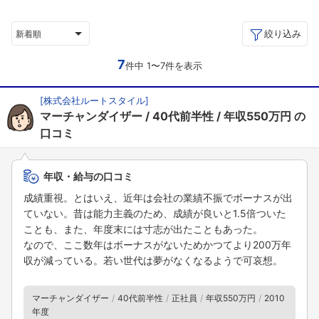
絞り込み
新着順
7
件中 1〜7件を表示
[
株式会社ルートスタイル
]
マーチャンダイザー
40代前半性
年収550万円
の
口コミ
年収・給与の口コミ
成績重視。とはいえ、近年は会社の業績不振でボーナスが出
ていない。昔は能力主義のため、成績が良いと1.5倍ついた
ことも、また、年度末には寸志が出たこともあった。
なので、ここ数年はボーナスがないためかつてより200万年
収が減っている。若い世代は夢がなくなるようで可哀想。
マーチャンダイザー
40代前半性
正社員
年収550万円
2010
年度