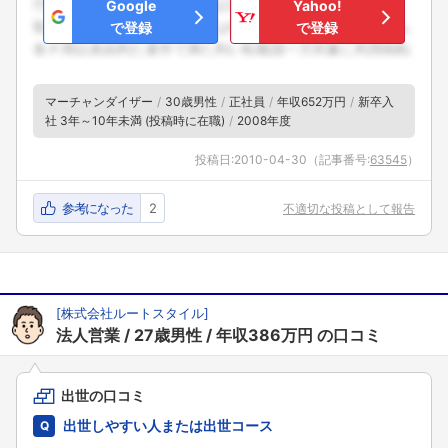
Google
Yahoo!
で登録
で登録
マーチャンダイザー
30歳男性
正社員
年収652万円
新卒入
社 3年～10年未満 (投稿時に在職)
2008年度
投稿日:
2010-04-30
（記事番号:
63545
）
参考になった
2
不適切な投稿として報告
[
株式会社ルートスタイル
]
法人営業
27歳男性
年収386万円
の口コミ
出世の口コミ
出世しやすい人または出世コース