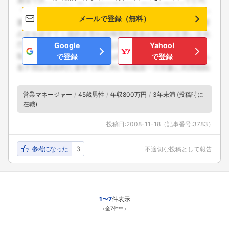
メールで登録（無料）
Google
Yahoo!
で登録
で登録
営業マネージャー
45歳男性
年収800万円
3年未満 (投稿時に
在職)
投稿日:
2008-11-18
（記事番号:
3783
）
参考になった
3
不適切な投稿として報告
1〜7
件表示
（全7件中）