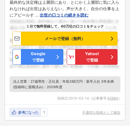
最終的な決定権は上層部にあり、とにかく上層部に気に入ら
れなければ出世はありえない。声が大きく、自分の仕事を上
にアピールす ...
出世の口コミの続きを読む
１分で無料登録して、60万社の口コミをチェック
メールで登録（無料）
Google
Yahoo!
で登録
で登録
法人営業
27歳男性
正社員
年収386万円
新卒入社 3年未満
(投稿時に退職済み)
2009年度
投稿日:
2010-02-14
（記事番号:
45964
）
参考になった
1
不適切な投稿として報告