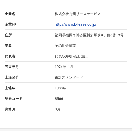
企業名
株式会社九州リースサービス
企業HP
http://www.k-lease.co.jp/
住所
福岡県福岡市博多区博多駅前4丁目3番18号
業界
その他金融業
代表者
代表取締役 礒山 誠二
設立年月
1974年11月
上場区分
東証スタンダード
上場年
1988年
証券コード
8596
決算月
3月