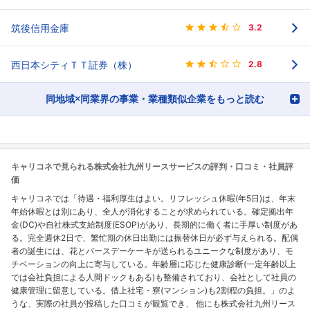
筑後信用金庫
3.2
西日本シティＴＴ証券（株）
2.8
同地域×同業界の事業・業種類似企業をもっと読む
キャリコネで見られる株式会社九州リースサービスの評判・口コミ・社員評
価
キャリコネでは「待遇・福利厚生はよい。リフレッシュ休暇(年5日)は、年末
年始休暇とは別にあり、全人が消化することが求められている。確定拠出年
金(DC)や自社株式支給制度(ESOP)があり、長期的に働く者に手厚い制度があ
る。完全週休2日で、繁忙期の休日出勤には振替休日が必ず与えられる。配偶
者の誕生には、花とバースデーケーキが送られるユニークな制度があり、モ
チベーションの向上に寄与している。年齢層に応じた健康診断(一定年齢以上
では会社負担による人間ドックもある)も整備されており、会社として社員の
健康管理に留意している。借上社宅・寮(マンション)も2割程の負担。」のよ
うな、実際の社員が投稿した口コミが観覧でき、 他にも株式会社九州リース