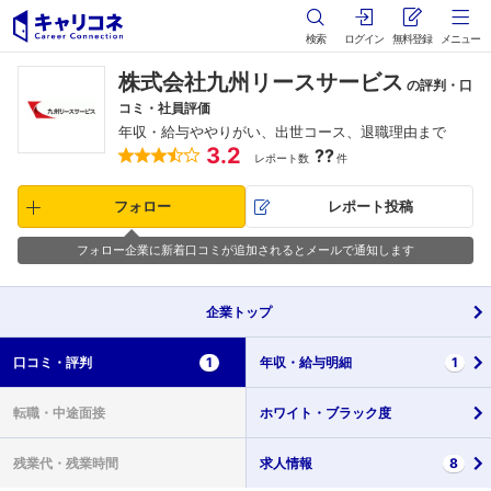
検索
ログイン
無料登録
メニュー
株式会社九州リースサービス
の評判・口
コミ・社員評価
年収・給与ややりがい、出世コース、退職理由まで
3.2
??
レポート数
件
フォロー
レポート投稿
フォロー企業に新着口コミが追加されるとメールで通知します
企業
トップ
口コミ・
評判
1
年収・
給与明細
1
転職・
中途面接
ホワイト・
ブラック度
残業代・
残業時間
求人情報
8