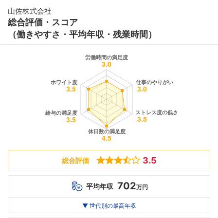
山佐株式会社
総合評価・スコア
（働きやすさ・平均年収・残業時間）
3.5
総合評価
702
平均年収
万円
世代別
20代
▼ 世代別の最高年収
30代
40代
最高年収
--万
702
--万
万