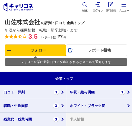
検索
ログイン
無料登録
メニュー
山佐株式会社
の評判・口コミ 企業トップ
年収から採用情報（転職・新卒就職）まで
3.5
??
レポート数
件
フォロー
レポート投稿
フォロー企業に新着口コミが追加されるとメールで通知します
企業
トップ
口コミ・
評判
1
年収・
給与明細
1
転職・
中途面接
3
ホワイト・
ブラック度
残業代・
残業時間
3
求人情報