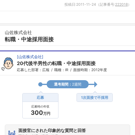
投稿日:
2011-11-24
（記事番号:
222018
）
山佐株式会社
転職・中途採用面接
[
山佐株式会社
]
20代後半男性の転職・中途採用面接
応募した部署：広報
職種：IR
面接時期：2012年度
選考期間：
2週間
応募
1次面接で不採用
応募時の年収
300
万円
面接官にされた印象的な質問と回答