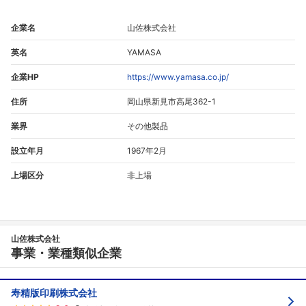
企業名
山佐株式会社
英名
YAMASA
企業HP
https://www.yamasa.co.jp/
住所
岡山県新見市高尾362-1
業界
その他製品
設立年月
1967年2月
上場区分
非上場
山佐株式会社
事業・業種類似企業
寿精版印刷株式会社