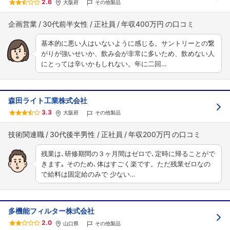
2.6
大阪府
その他製品
企画営業
30代前半女性
正社員
年収400万円
基本的に悪い人はいないように感じる。サントリーとの繋
がりが強いせいか、飲み会が非常に多いため、飲めない人
にとっては辛いかもしれない。年に二回…
森田ライト工業株式会社
3.3
大阪府
その他製品
技術関連職
30代後半男性
正社員
年収200万円
残業は､研修期間の３ヶ月間はゼロで､定時に帰ることがで
きます｡ そのため､体はすごく楽です。ただ残業ゼロなの
で給料は固定給のみで 少ない…
多機能フィルター株式会社
2.0
山口県
その他製品