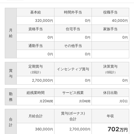
基本給
時間外手当
役職手当
320,000
0
40,000
円
円
円
資格手当
住宅手当
家族手当
月
給
0
0
0
円
円
円
通勤手当
その他手当
0
0
円
円
定期賞与
決算賞与
インセンティブ賞与
賞
（2回計）
（0回計）
与
2,700,000
0
0
円
円
円
総残業時間
サービス残業
休日出勤
勤
務
20
0
0
月
時間
月
時間
月
日
賞与(ボーナス)
月給合計
年収
合計
合
計
702
360,000
2,700,000
万円
円
円