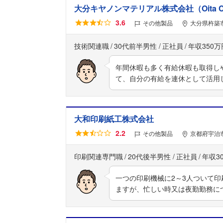
大分キヤノンマテリアル株式会社（Oita Canon 
3.6
その他製品
大分県杵築市
技術関連職
30代前半男性
正社員
年収350万
年間休暇も多く有給休暇も取得し
て、自分の有給を連休として活用
大和印刷紙工株式会社
2.2
その他製品
京都府宇治
印刷関連専門職
20代後半男性
正社員
年収3
一つの印刷機械に2～3人ついて
ますが、忙しい時又は夜勤勤務に