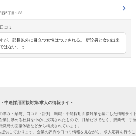
西6丁目1-23
ですが、部長以外に目立つ女性はつぶされる。 所詮男と女の出来
等ではない。っ…
職・中途採用面接対策/求人の情報サイト
の年収・給与、口コミ・評判、転職・中途採用面接対策を基にした情報サイト
企業に勤める社員を中心に投稿されたもので、月給だけでなく、残業代、手
転職時の面接体験などから構成されています。
人も提供しております。企業の評判や口コミ情報を見ながら、求人応募を行うこ