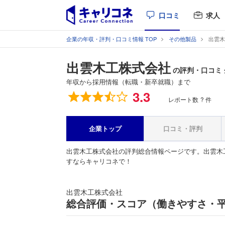
口コミ
求人
企業の年収・評判・口コミ情報 TOP
その他製品
出雲木
出雲木工株式会社
の評判・口コミ
年収から採用情報（転職・新卒就職）まで
総合評価
3.3
レポート数
? 件
企業トップ
口コミ・評判
出雲木工株式会社の評判総合情報ページです。出雲木
すならキャリコネで！
出雲木工株式会社
総合評価・スコア（働きやすさ・