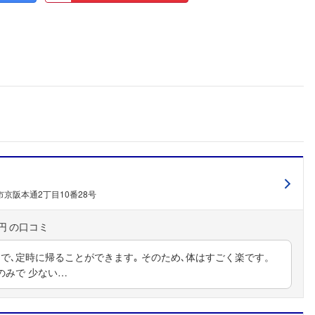
京阪本通2丁目10番28号
円
で､定時に帰ることができます｡ そのため､体はすごく楽です。
のみで 少ない…