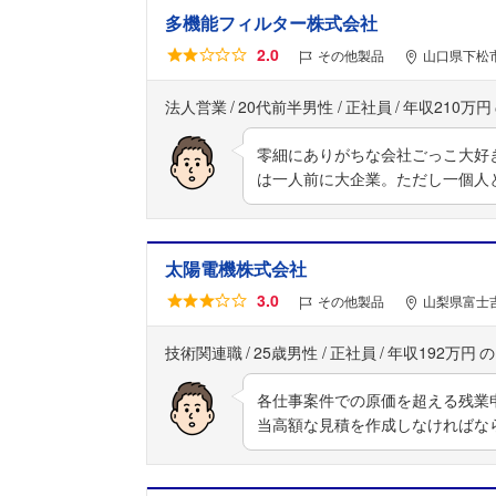
多機能フィルター株式会社
2.0
その他製品
山口県下松市葉
法人営業
20代前半男性
正社員
年収210万円
零細にありがちな会社ごっこ大好
は一人前に大企業。ただし一個人
太陽電機株式会社
3.0
その他製品
山梨県富士吉
技術関連職
25歳男性
正社員
年収192万円
各仕事案件での原価を超える残業
当高額な見積を作成しなければな