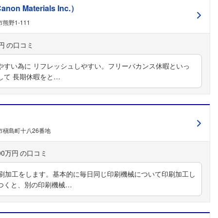
Materials Inc.）
熊野1-111
円
やすい為に リフレッシュしやすい。フリーバカンス休暇といっ
して 長期休暇をと…
市槇島町十八26番地
00万円
印刷加工をします。基本的に毎日同じ印刷機械について印刷加工し
つくと、別の印刷機械…