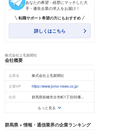
あなたの希望・経歴にマッチした大
手・優良企業の求人をお届け！
転職サポート希望の方にもおすすめ
詳しくはこちら
株式会社上毛新聞社
会社概要
企業名
株式会社上毛新聞社
企業HP
https://www.jomo-news.co.jp/
住所
群馬県前橋市古市町1丁目50番...
もっと見る
群馬県
×
情報・通信業界
の企業ランキング