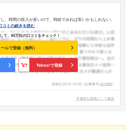
だし、時間の投入が多いので、時給でみれば安いかもしれない。
口コミの続きを読む
して、60万社の口コミをチェック！
メールで登録（無料）
Yahoo!で登録
投稿日:
2012-12-03
（記事番号:
321826
）
不適切な投稿として報告
フォローしました