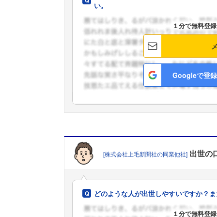
い。
１分で無料登録
Googleで登録
出世
の
[株式会社上毛新聞社の同業他社]
どのような人が出世しやすいですか？ま
１分で無料登録