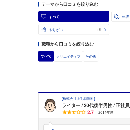
テーマから口コミを絞り込む
すべて
年収
やりがい
1件
職種から口コミを絞り込む
すべて
クリエイティブ
その他
[
株式会社上毛新聞社
]
ライター
20代後半男性
正社員
2.7
2014年度