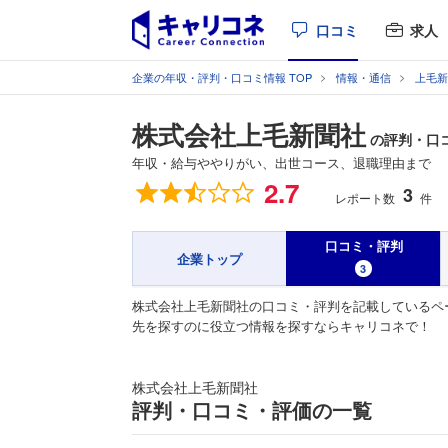
口コミ
求人
企業の年収・評判・口コミ情報 TOP
情報・通信
上毛新
株式会社上毛新聞社
の評判・口
年収・給与ややりがい、出世コース、退職理由まで
総合評価
2.7
3
レポート数
件
口コミ・評判
企業トップ
3
株式会社上毛新聞社の口コミ・評判を記載しているペ
先を探すのに役立つ情報を探すならキャリコネで！
株式会社上毛新聞社
評判・口コミ・評価の一覧