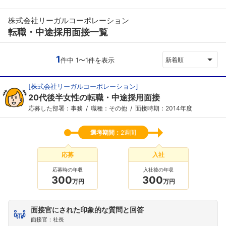
株式会社リーガルコーポレーション
転職・中途採用面接一覧
1
件中 1〜1件を表示
新着順
[
株式会社リーガルコーポレーション
]
20代後半女性の転職・中途採用面接
応募した部署：事務
職種：その他
面接時期：2014年度
選考期間：
2週間
応募
入社
応募時の年収
入社後の年収
300
300
万円
万円
面接官にされた印象的な質問と回答
面接官：社長