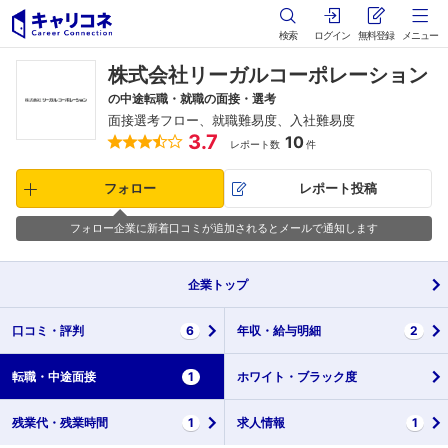
検索
ログイン
無料登録
メニュー
株式会社リーガルコーポレーション
の中途転職・就職の面接・選考
面接選考フロー、就職難易度、入社難易度
3.7
10
レポート数
件
フォロー
レポート投稿
フォロー企業に新着口コミが追加されるとメールで通知します
企業
トップ
口コミ・
評判
6
年収・
給与明細
2
転職・
中途面接
1
ホワイト・
ブラック度
残業代・
残業時間
1
求人情報
1