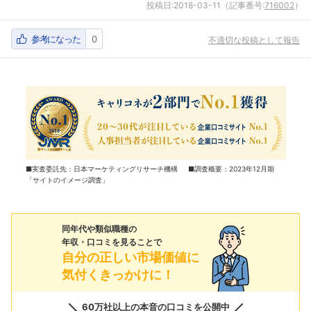
投稿日:
2018-03-11
（記事番号:
716002
）
参考になった
0
不適切な投稿として報告
■実査委託先：日本マーケティングリサーチ機構 ■調査概要：2023年12月期
「サイトのイメージ調査」
同年代や類似職種の
年収・口コミを見ることで
自分の正しい市場価値に
気付くきっかけに！
60万社以上の本音の口コミを公開中