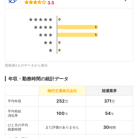
3.5
投稿者2人のデータから算出
年収・勤務時間の統計データ
梅田交通株式会社
陸運業界
252
371
平均年収
万
万
平均有給
100
54
％
％
消化率
ひと月の平均
30
まだ評価がありません
時間
残業時間