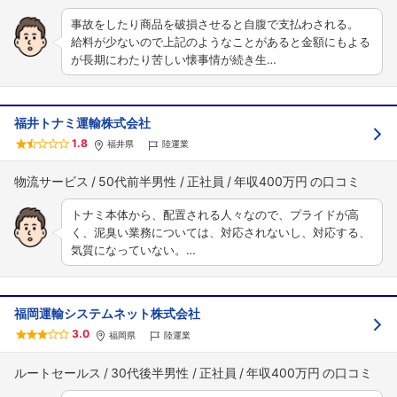
事故をしたり商品を破損させると自腹で支払わされる。
給料が少ないので上記のようなことがあると金額にもよる
が長期にわたり苦しい懐事情が続き生…
福井トナミ運輸株式会社
1.8
福井県
陸運業
物流サービス
50代前半男性
正社員
年収400万円
トナミ本体から、配置される人々なので、プライドが高
く、泥臭い業務については、対応されないし、対応する、
気質になっていない。…
福岡運輸システムネット株式会社
3.0
福岡県
陸運業
ルートセールス
30代後半男性
正社員
年収400万円