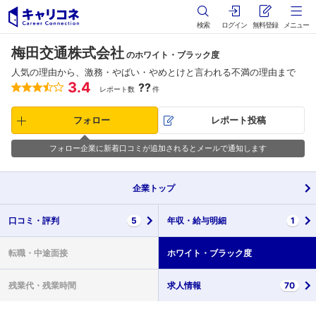
検索
ログイン
無料登録
メニュー
梅田交通株式会社
のホワイト・ブラック度
人気の理由から、激務・やばい・やめとけと言われる不満の理由まで
3.4
??
レポート数
件
フォロー
レポート投稿
フォロー企業に新着口コミが追加されるとメールで通知します
企業
トップ
口コミ・
評判
5
年収・
給与明細
1
転職・
中途面接
ホワイト・
ブラック度
残業代・
残業時間
求人情報
70