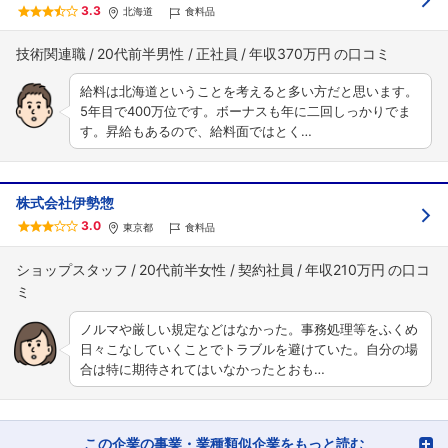
こちらの企業もフォローしませんか？
3.3
北海道
食料品
技術関連職
20代前半男性
正社員
年収370万円
給料は北海道ということを考えると多い方だと思います。
5年目で400万位です。ボーナスも年に二回しっかりでま
す。昇給もあるので、給料面ではとく…
株式会社伊勢惣
3.0
東京都
食料品
ショップスタッフ
20代前半女性
契約社員
年収210万円
ノルマや厳しい規定などはなかった。事務処理等をふくめ
日々こなしていくことでトラブルを避けていた。自分の場
合は特に期待されてはいなかったとおも…
この企業の事業・業種類似企業をもっと読む