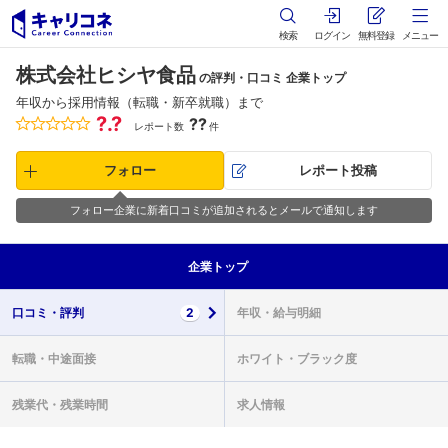
検索
ログイン
無料登録
メニュー
株式会社ヒシヤ食品
の評判・口コミ 企業トップ
年収から採用情報（転職・新卒就職）まで
?.?
??
レポート数
件
フォロー
レポート投稿
フォロー企業に新着口コミが追加されるとメールで通知します
企業
トップ
口コミ・
評判
2
年収・
給与明細
転職・
中途面接
ホワイト・
ブラック度
残業代・
残業時間
求人情報