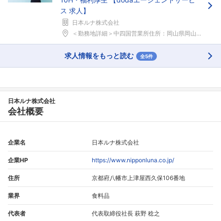
ス 求人】
日本ルナ株式会社
＜勤務地詳細＞中四国営業所住所：岡山県岡山市北区下...
求人情報をもっと読む
全5件
日本ルナ株式会社
会社概要
企業名
日本ルナ株式会社
企業HP
https://www.nipponluna.co.jp/
住所
京都府八幡市上津屋西久保106番地
業界
食料品
代表者
代表取締役社長 萩野 稔之