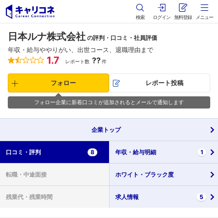
検索
ログイン
無料登録
メニュー
日本ルナ株式会社
の評判・口コミ・社員評価
年収・給与ややりがい、出世コース、退職理由まで
1.7
??
レポート数
件
フォロー
レポート投稿
フォロー企業に新着口コミが追加されるとメールで通知します
企業
トップ
口コミ・
評判
8
年収・
給与明細
1
転職・
中途面接
ホワイト・
ブラック度
残業代・
残業時間
求人情報
5