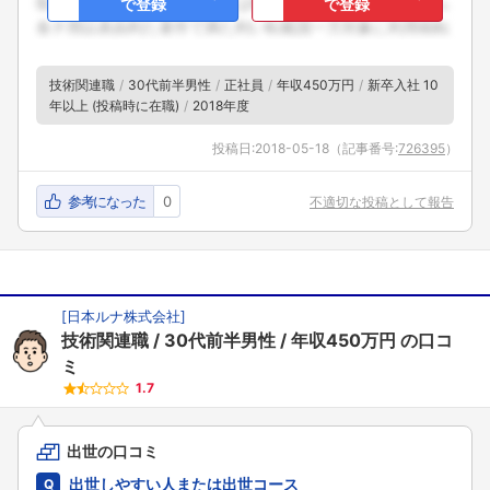
で登録
で登録
技術関連職
30代前半男性
正社員
年収450万円
新卒入社 10
年以上 (投稿時に在職)
2018年度
投稿日:
2018-05-18
（記事番号:
726395
）
参考になった
0
不適切な投稿として報告
[
日本ルナ株式会社
]
技術関連職
30代前半男性
年収450万円
の口コ
ミ
1.7
出世の口コミ
出世しやすい人または出世コース