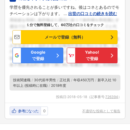
学歴を優先されることが多いですね。後はコネとあるのでモ
チベーションは下がります。 ...
出世の口コミの続きを読む
フォローしました
１分で無料登録して、60万社の口コミをチェック
こちらの企業もフォローしませんか？
メールで登録（無料）
Google
Yahoo!
で登録
で登録
技術関連職
30代前半男性
正社員
年収450万円
新卒入社 10
年以上 (投稿時に在職)
2018年度
投稿日:
2018-05-18
（記事番号:
726394
）
参考になった
0
不適切な投稿として報告