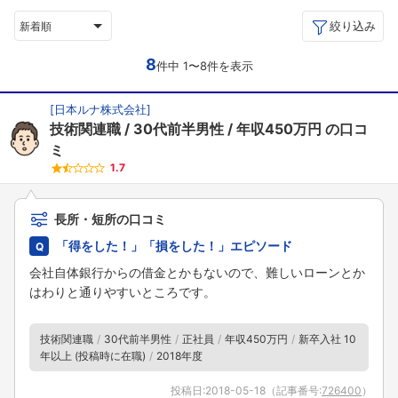
絞り込み
新着順
8
件中 1〜8件を表示
[
日本ルナ株式会社
]
技術関連職
30代前半男性
年収450万円
の口コ
ミ
1.7
長所・短所の口コミ
「得をした！」「損をした！」エピソード
会社自体銀行からの借金とかもないので、難しいローンとか
はわりと通りやすいところです。
技術関連職
30代前半男性
正社員
年収450万円
新卒入社 10
年以上 (投稿時に在職)
2018年度
投稿日:
2018-05-18
（記事番号:
726400
）