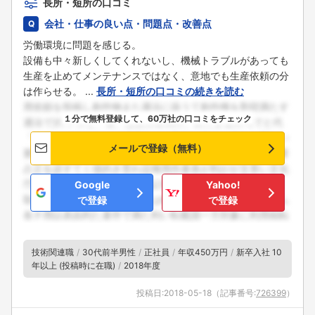
長所・短所の口コミ
会社・仕事の良い点・問題点・改善点
労働環境に問題を感じる。
設備も中々新しくしてくれないし、機械トラブルがあっても
生産を止めてメンテナンスではなく、意地でも生産依頼の分
は作らせる。 ...
長所・短所の口コミの続きを読む
１分で無料登録して、60万社の口コミをチェック
メールで登録（無料）
Google
Yahoo!
で登録
で登録
技術関連職
30代前半男性
正社員
年収450万円
新卒入社 10
年以上 (投稿時に在職)
2018年度
投稿日:
2018-05-18
（記事番号:
726399
）