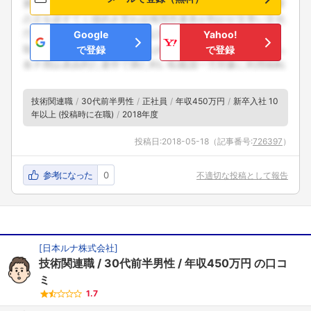
Google
Yahoo!
で登録
で登録
技術関連職
30代前半男性
正社員
年収450万円
新卒入社 10
年以上 (投稿時に在職)
2018年度
投稿日:
2018-05-18
（記事番号:
726397
）
参考になった
0
不適切な投稿として報告
[
日本ルナ株式会社
]
技術関連職
30代前半男性
年収450万円
の口コ
ミ
1.7