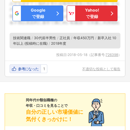
Google
Yahoo!
で登録
で登録
技術関連職
30代前半男性
正社員
年収450万円
新卒入社 10
年以上 (投稿時に在職)
2018年度
投稿日:
2018-05-18
（記事番号:
726398
）
参考になった
1
不適切な投稿として報告
同年代や類似職種の
年収・口コミを見ることで
自分の正しい市場価値に
気付くきっかけに！