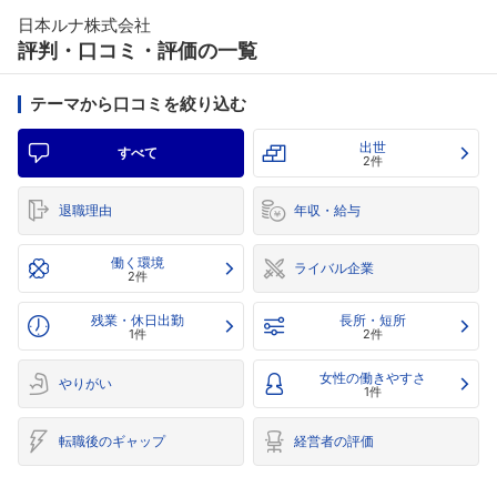
日本ルナ株式会社
評判・口コミ・評価の一覧
テーマから口コミを絞り込む
出世
すべて
2件
退職理由
年収・給与
働く環境
ライバル企業
2件
残業・休日出勤
長所・短所
1件
2件
女性の働きやすさ
やりがい
1件
転職後のギャップ
経営者の評価