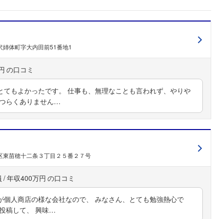
姉体町字大内田前51番地1
円
とてもよかったです。 仕事も、無理なことも言われず、やりや
どつらくありません…
区東苗穂十二条３丁目２５番２７号
員
年収400万円
が個人商店の様な会社なので、 みなさん、とても勉強熱心で
投稿して、 興味…