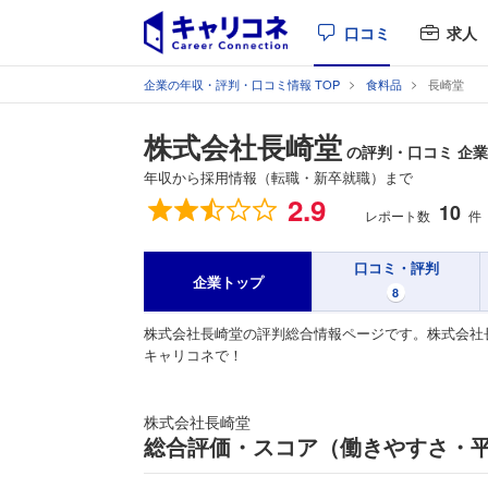
口コミ
求人
企業の年収・評判・口コミ情報 TOP
食料品
長崎堂
株式会社長崎堂
の評判・口コミ 企
年収から採用情報（転職・新卒就職）まで
総合評価
2.9
10
レポート数
件
口コミ・評判
企業トップ
8
株式会社長崎堂の評判総合情報ページです。株式会社
キャリコネで！
株式会社長崎堂
総合評価・スコア（働きやすさ・