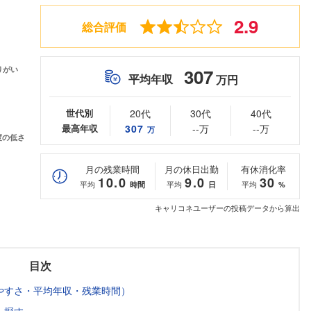
2.9
総合評価
307
平均年収
万円
世代別
20代
30代
40代
最高年収
307
--万
--万
万
月の残業時間
月の休日出勤
有休消化率
10.0
9.0
30
平均
平均
平均
時間
日
%
キャリコネユーザーの投稿データから算出
目次
やすさ・平均年収・残業時間）