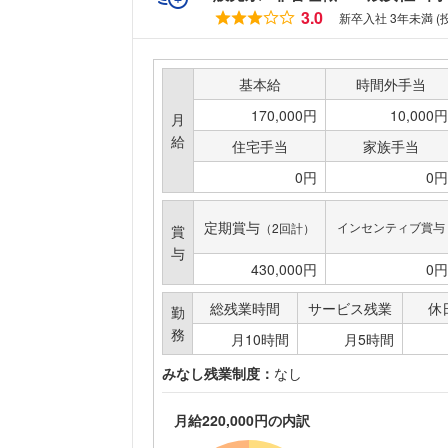
3.0
新卒入社 3年未満 
基本給
時間外手当
170,000円
10,000円
月
給
住宅手当
家族手当
0円
0円
定期賞与
インセンティブ賞与
（2回計）
賞
与
430,000円
0円
総残業時間
サービス残業
休
勤
務
月10時間
月5時間
みなし残業制度：
なし
月給220,000円の内訳