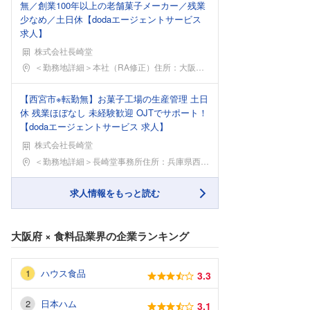
無／創業100年以上の老舗菓子メーカー／残業
少なめ／土日休【dodaエージェントサービス
求人】
株式会社長崎堂
勤務地
＜勤務地詳細＞本社（RA修正）住所：大阪府大阪市中
【西宮市※転勤無】お菓子工場の生産管理 土日
休 残業ほぼなし 未経験歓迎 OJTでサポート！
【dodaエージェントサービス 求人】
株式会社長崎堂
勤務地
＜勤務地詳細＞長崎堂事務所住所：兵庫県西宮市甲子園
求人情報をもっと読む
大阪府
×
食料品業界
の企業ランキング
ハウス食品
3.3
日本ハム
3.1