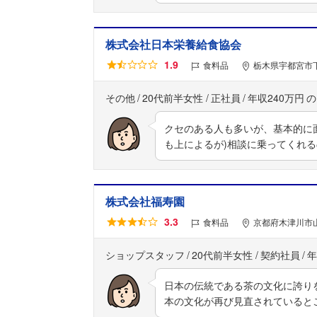
株式会社日本栄養給食協会
1.9
食料品
栃木県宇都宮市下
その他
20代前半女性
正社員
年収240万円
クセのある人も多いが、基本的に
も上によるが)相談に乗ってくれ
株式会社福寿園
3.3
食料品
京都府木津川市
ショップスタッフ
20代前半女性
契約社員
年
日本の伝統である茶の文化に誇り
本の文化が再び見直されていると