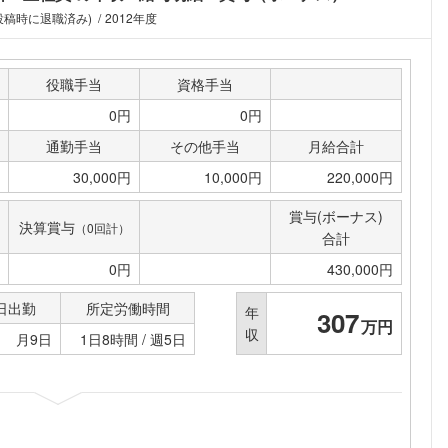
(投稿時に退職済み)
2012年度
役職手当
資格手当
0円
0円
通勤手当
その他手当
月給合計
30,000円
10,000円
220,000円
賞与(ボーナス)
決算賞与
（0回計）
合計
0円
430,000円
日出勤
所定労働時間
年
307
万円
収
月9日
1日8時間 / 週5日
フォローしました