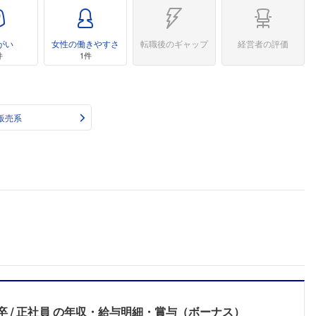
がい
女性の働きやすさ
転職後のギャップ
経営者の評価
件
1件
販売系
卒
正社員
の年収・給与明細・賞与（ボーナス）