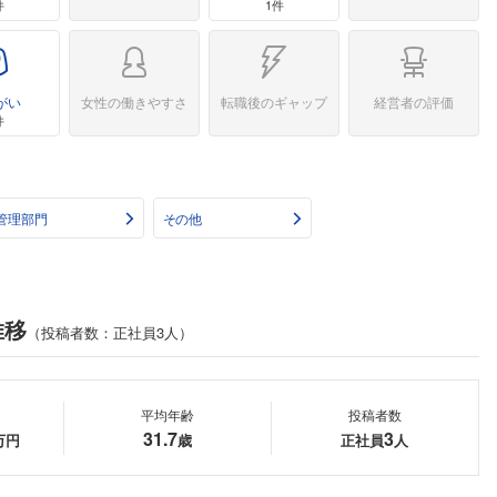
件
1件
がい
女性の働きやすさ
転職後のギャップ
経営者の評価
件
管理部門
その他
推移
（投稿者数：正社員3人）
平均年齢
投稿者数
31.7
3
万円
歳
正社員
人