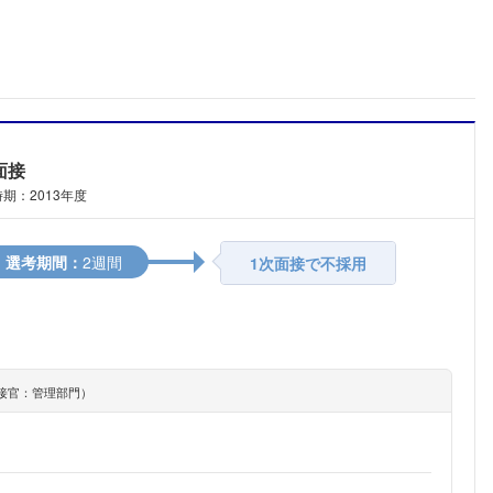
面接
期：2013年度
選考期間：
2週間
1次面接で不採用
接官：管理部門）