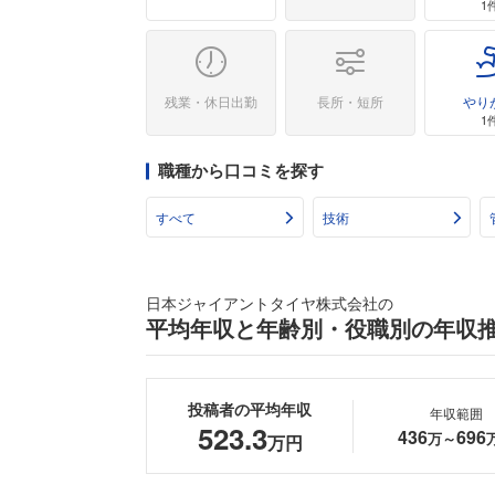
1
残業・休日出勤
長所・短所
やり
1
職種から口コミを探す
すべて
技術
日本ジャイアントタイヤ株式会社の
平均年収と年齢別・役職別の年収
投稿者の平均年収
年収範囲
523.3
436
696
万～
万円