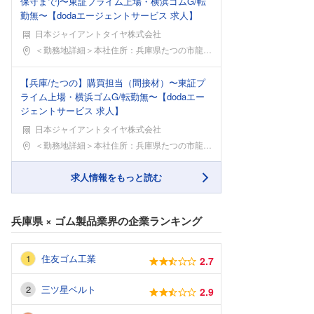
保守まで)〜東証プライム上場・横浜ゴムG/転
勤無〜【dodaエージェントサービス 求人】
日本ジャイアントタイヤ株式会社
勤務地
＜勤務地詳細＞本社住所：兵庫県たつの市龍野町中井3
【兵庫/たつの】購買担当（間接材）〜東証プ
ライム上場・横浜ゴムG/転勤無〜【dodaエー
ジェントサービス 求人】
日本ジャイアントタイヤ株式会社
勤務地
＜勤務地詳細＞本社住所：兵庫県たつの市龍野町中井3
求人情報をもっと読む
兵庫県
×
ゴム製品業界
の企業ランキング
住友ゴム工業
2.7
三ツ星ベルト
2.9