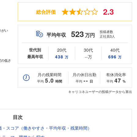
2.3
総合評価
523
投稿者数
平均年収
万円
正社員3人
世代別
20代
30代
40代
最高年収
438
--万
696
万
万
月の残業時間
月の休日出勤
有休消化率
5.0
--
47
平均
平均
平均
時間
日
%
キャリコネユーザーの投稿データから算出
目次
価・スコア（働きやすさ・平均年収・残業時間）