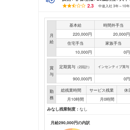
2.3
中途入社 3年～10
基本給
時間外手当
220,000円
20,000円
月
給
住宅手当
家族手当
10,000円
0円
定期賞与
インセンティブ賞与
（2回計）
賞
与
900,000円
0円
総残業時間
サービス残業
休
勤
務
月10時間
月0時間
みなし残業制度：
なし
月給290,000円の内訳