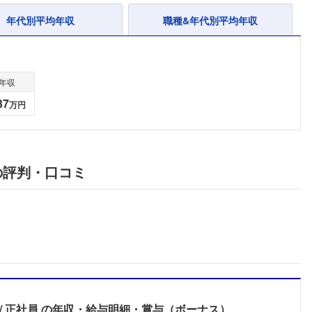
年代別平均年収
職種&年代別平均年収
年収
37
万円
の評判・口コミ
フォローしました
正社員
の年収・給与明細・賞与（ボーナス）