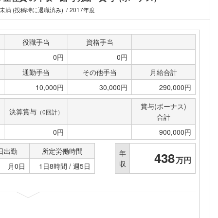
こちらの企業もフォローしませんか？
年未満 (投稿時に退職済み)
2017年度
役職手当
資格手当
0円
0円
通勤手当
その他手当
月給合計
10,000円
30,000円
290,000円
賞与(ボーナス)
決算賞与
（0回計）
合計
0円
900,000円
日出勤
所定労働時間
年
438
万円
収
月0日
1日8時間 / 週5日