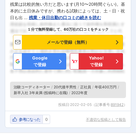
残業は比較的無い方だと思います(月10〜20時間ぐらい)。基
本的に土日休みですが、携わる試験によっては、土・日・祝
日も出 ...
残業・休日出勤の口コミの続きを読む
１分で無料登録して、60万社の口コミをチェック
メールで登録（無料）
Google
Yahoo!
で登録
で登録
治験コーディネーター
20代後半男性
正社員
年収400万円
新卒入社 3年未満 (投稿時に在職)
2022年度
投稿日:
2022-02-05
（記事番号:
891942
）
参考になった
0
不適切な投稿として報告