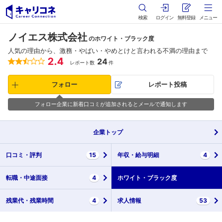
検索
ログイン
無料登録
メニュー
ノイエス株式会社
のホワイト・ブラック度
人気の理由から、激務・やばい・やめとけと言われる不満の理由まで
2.4
24
レポート数
件
フォロー
レポート投稿
フォロー企業に新着口コミが追加されるとメールで通知します
企業
トップ
口コミ・
評判
15
年収・
給与明細
4
転職・
中途面接
4
ホワイト・
ブラック度
残業代・
残業時間
4
求人情報
53