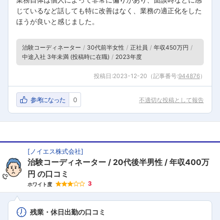
じているなど話しても特に改善はなく、業務の適正化をした
ほうが良いと感じました。
治験コーディネーター
30代前半女性
正社員
年収450万円
中途入社 3年未満 (投稿時に在職)
2023年度
投稿日:
2023-12-20
（記事番号:
944876
）
参考になった
0
不適切な投稿として報告
[
ノイエス株式会社
]
治験コーディネーター
20代後半男性
年収400万
円
の口コミ
3
ホワイト度
残業・休日出勤の口コミ