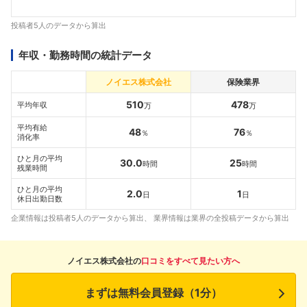
投稿者5人のデータから算出
年収・勤務時間の統計データ
ノイエス株式会社
保険業界
510
478
平均年収
万
万
平均有給
48
76
％
％
消化率
ひと月の平均
30.0
25
時間
時間
残業時間
ひと月の平均
2.0
1
日
日
休日出勤日数
企業情報は投稿者5人のデータから算出、 業界情報は業界の全投稿データから算出
ノイエス株式会社の
口コミをすべて見たい方へ
まずは無料会員登録（1分）