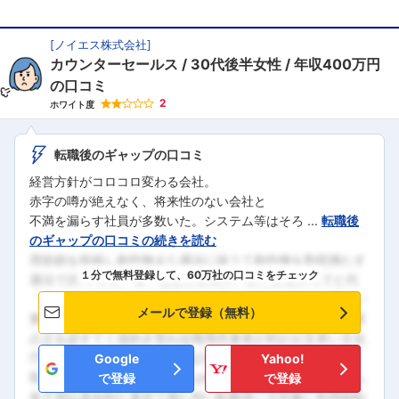
[
ノイエス株式会社
]
カウンターセールス
30代後半女性
年収400万円
の口コミ
2
ホワイト度
転職後のギャップの口コミ
経営方針がコロコロ変わる会社。
赤字の噂が絶えなく、将来性のない会社と
不満を漏らす社員が多数いた。システム等はそろ ...
転職後
のギャップの口コミの続きを読む
１分で無料登録して、60万社の口コミをチェック
メールで登録（無料）
Google
Yahoo!
で登録
で登録