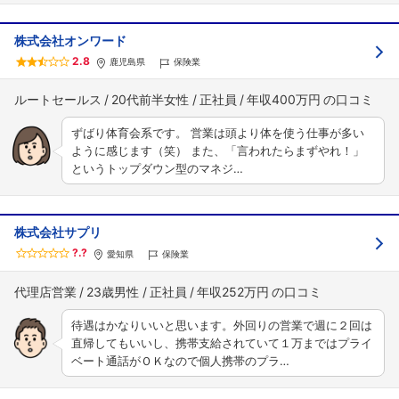
株式会社オンワード
2.8
鹿児島県
保険業
ルートセールス
20代前半女性
正社員
年収400万円
ずばり体育会系です。 営業は頭より体を使う仕事が多い
ように感じます（笑） また、「言われたらまずやれ！」
というトップダウン型のマネジ…
株式会社サプリ
?.?
愛知県
保険業
代理店営業
23歳男性
正社員
年収252万円
待遇はかなりいいと思います。外回りの営業で週に２回は
直帰してもいいし、携帯支給されていて１万まではプライ
ベート通話がＯＫなので個人携帯のプラ…