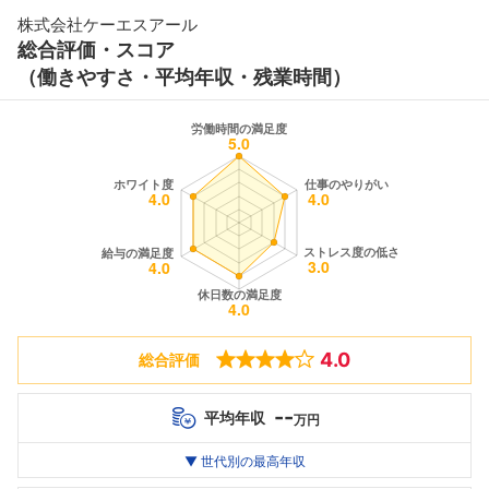
株式会社ケーエスアール
総合評価・スコア
（働きやすさ・平均年収・残業時間）
4.0
総合評価
--
平均年収
万円
世代別
20代
▼ 世代別の最高年収
30代
40代
最高年収
--万
--万
--万