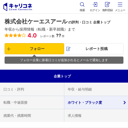
検索
ログイン
無料登録
メニュー
株式会社ケーエスアール
の評判・口コミ 企業トップ
年収から採用情報（転職・新卒就職）まで
4.0
??
レポート数
件
フォロー
レポート投稿
フォロー企業に新着口コミが追加されるとメールで通知します
企業
トップ
口コミ・
評判
年収・
給与明細
転職・
中途面接
ホワイト・
ブラック度
残業代・
残業時間
求人情報