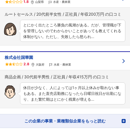
1.8
山梨県
水産・農林業
ルートセールス
20代前半女性
正社員
年収200万円
とにかく出たところ勝負の風潮がある。だが、管理職が下
を管理しないのでわからかいことがあっても教えてくれる
体制がない。ただし、失敗したら怒られ…
株式会社国華園
2.8
大阪府
水産・農林業
商品企画
30代前半男性
正社員
年収415万円
休日が少なく、人によっては1ヶ月以上休みが取れない事
もある。また直売店勤務になったら日曜日祝日が出勤にな
り、また繁忙期はとにかく残業が増える…
この企業の事業・業種類似企業をもっと読む