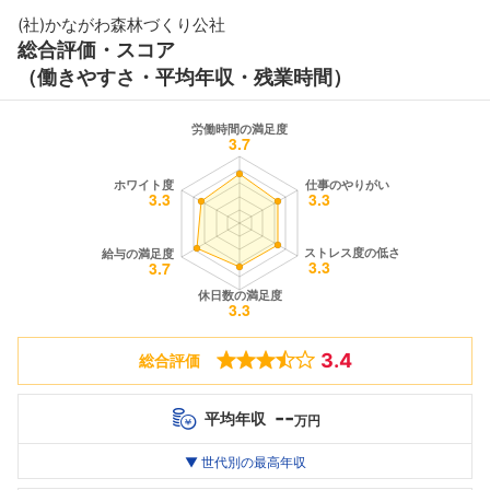
(社)かながわ森林づくり公社
総合評価・スコア
（働きやすさ・平均年収・残業時間）
3.4
総合評価
--
平均年収
万円
世代別
20代
▼ 世代別の最高年収
30代
40代
最高年収
--万
--万
--万