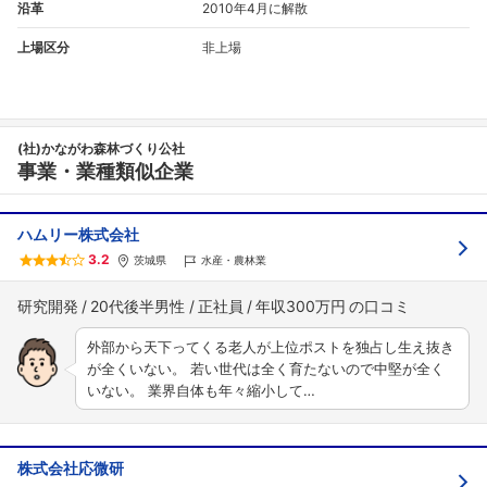
沿革
2010年4月に解散
上場区分
非上場
(社)かながわ森林づくり公社
事業・業種類似企業
フォローしました
こちらの企業もフォローしませんか？
ハムリー株式会社
3.2
茨城県
水産・農林業
研究開発
20代後半男性
正社員
年収300万円
外部から天下ってくる老人が上位ポストを独占し生え抜き
が全くいない。 若い世代は全く育たないので中堅が全く
いない。 業界自体も年々縮小して…
株式会社応微研