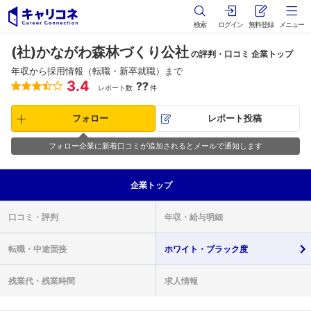
検索
ログイン
無料登録
メニュー
(社)かながわ森林づくり公社
の評判・口コミ 企業トップ
年収から採用情報（転職・新卒就職）まで
3.4
??
レポート数
件
フォロー
レポート投稿
フォロー企業に新着口コミが追加されるとメールで通知します
企業
トップ
口コミ・
評判
年収・
給与明細
転職・
中途面接
ホワイト・
ブラック度
残業代・
残業時間
求人情報