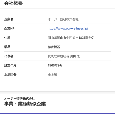
会社概要
企業名
オージー技研株式会社
企業HP
https://www.og-wellness.jp/
住所
岡山県岡山市中区海吉1835番地7
業界
精密機器
代表者
代表取締役社長 奥田 宏
設立年月
1966年9月
上場区分
非上場
オージー技研株式会社
事業・業種類似企業