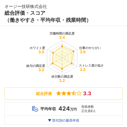
オージー技研株式会社
総合評価・スコア
（働きやすさ・平均年収・残業時間）
3.3
総合評価
投稿者数
424
平均年収
万円
正社員8人
世代別
20代
▼ 世代別の最高年収
30代
40代
最高年収
469
408
550
万
万
万