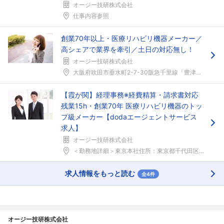
オージー技研株式会社
仕事内容参照
創業70年以上・医療リハビリ機器メーカー／
高シェアで業界を牽引／土日の対応無し！
オージー技研株式会社
大阪府吹田市垂水町2-7-30阪急千里線「豊津」駅...
【霞が関】経理事務※経費精算・請求書対応
残業15h・創業70年 医療リハビリ機器のトッ
プ級メーカー【dodaエージェントサービス
求人】
オージー技研株式会社
＜勤務地詳細＞東京本社住所：東京都千代田区霞ヶ関3...
求人情報をもっと読む
全4件
オージー技研株式会社