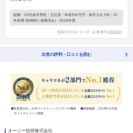
総務
30代前半男性
正社員
年収550万円
新卒入社 3年～10
年未満 (投稿時に退職済み)
2024年度
投稿日:
2024-12-23
（記事番号:
958059
）
出世の評判・口コミを読む
■実査委託先：日本マーケティングリサーチ機構 ■調査概要：2023年12月期
「サイトのイメージ調査」
オージー技研株式会社