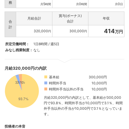
務
5
0
0
月
時間
月
時間
月
日
賞与(ボーナス)
月給合計
年収
合計
合
計
414
320,000
300,000
万円
円
円
所定労働時間：
1日8時間 / 週5日
みなし残業制度：
なし
月給320,000円の内訳
基本給
300,000円
時間外手当
10,000円
時間外手当以外の手当
10,000円
月給320,000円の内訳として、基本給が300,000
円で93.8％、時間外手当が10,000円で3.1％、時間
外手当以外の手当が10,000円で3.1％となっていま
す。
投稿者の本音