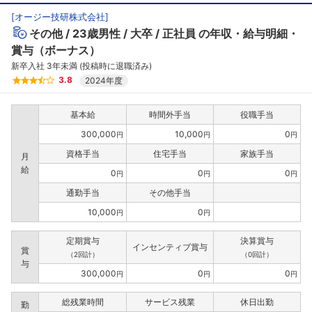
[
オージー技研株式会社
]
その他
23歳男性
大卒
正社員
の年収・給与明細・
賞与（ボーナス）
新卒入社 3年未満 (投稿時に退職済み)
3.8
2024年度
フォローしました
基本給
時間外手当
役職手当
300,000
10,000
0
円
円
円
こちらの企業もフォローしませんか？
資格手当
住宅手当
家族手当
月
給
0
0
0
円
円
円
通勤手当
その他手当
10,000
0
円
円
定期賞与
決算賞与
インセンティブ賞与
賞
（2回計）
（0回計）
与
300,000
0
0
円
円
円
総残業時間
サービス残業
休日出勤
勤