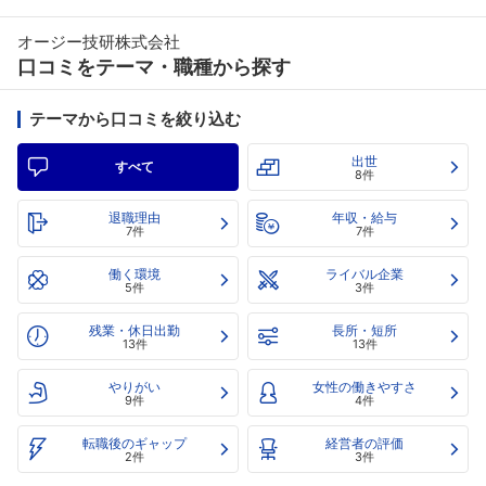
オージー技研株式会社
口コミをテーマ・職種から探す
テーマから口コミを絞り込む
出世
すべて
8件
退職理由
年収・給与
7件
7件
働く環境
ライバル企業
5件
3件
残業・休日出勤
長所・短所
13件
13件
やりがい
女性の働きやすさ
9件
4件
転職後のギャップ
経営者の評価
2件
3件