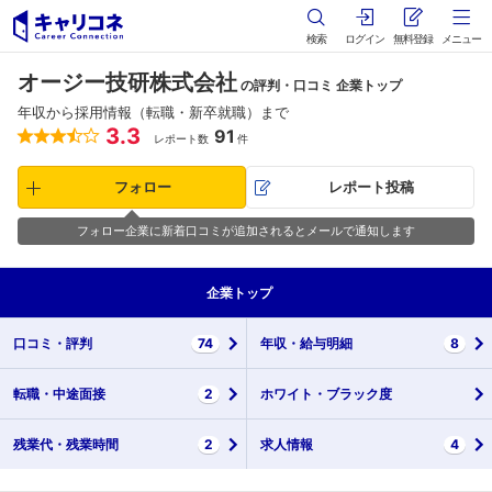
検索
ログイン
無料登録
メニュー
オージー技研株式会社
の評判・口コミ 企業トップ
年収から採用情報（転職・新卒就職）まで
3.3
91
レポート数
件
フォロー
レポート投稿
フォロー企業に新着口コミが追加されるとメールで通知します
企業
トップ
口コミ・
評判
74
年収・
給与明細
8
転職・
中途面接
2
ホワイト・
ブラック度
残業代・
残業時間
2
求人情報
4