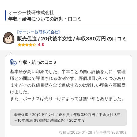
オージー技研株式会社
年収・給与についての評判・口コミ
[
オージー技研株式会社
]
販売促進
20代後半女性
年収380万円
の口コミ
4.8
年収・給与の口コミ
基本給が高い印象でした。半年ごとの自己評価を元に、管理
職との面談で評価される体制です。評価項目がいくつかあり
ますがその数値目標を全て達成するのは難しい印象を毎回受
けました。
また、ボーナスは売り上げによっては無い年もありました。
販売促進
20代後半女性
正社員
年収380万円
中途入社 3年
～10年未満 (投稿時に退職済み)
2021年度
投稿日:
2025-01-28
（記事番号:
958780
）