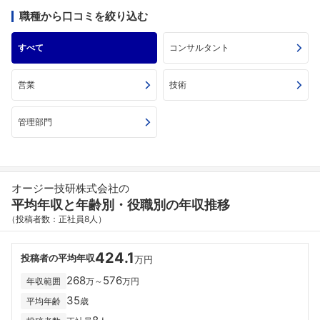
職種から口コミを絞り込む
すべて
コンサルタント
営業
技術
管理部門
オージー技研株式会社の
平均年収と年齢別・役職別の年収推移
（投稿者数：正社員8人）
424.1
投稿者の平均年収
万円
268
576
年収範囲
万～
万円
35
平均年齢
歳