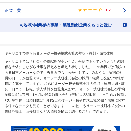
正栄工業
1.7
同地域×同業界の事業・業種類似企業をもっと読む
キャリコネで見られるオージー技研株式会社の年収・評判・面接体験
キャリコネでは「社会への貢献度が高いうえ、生活で困っている人々との関
係を大切にしながら仕事を行えると考え入社しました。 この業界では信頼の
ある日本メーカーなので、教育面でもしっかりして...」のような、実際の社
員の口コミが観覧でき、オージー技研株式会社の採用・転職に役立つ情報が
幅広く充実しています。 さらにオージー技研株式会社の年収・給与明細・評
判・口コミ・転職、求人情報を観覧出来ます。 オージー技研株式会社の平均
年収は424万円、1ヶ月の残業時間の合計 (平均)は22.1時間、1ヶ月での申請し
ない平均休日出勤日数は1.6日などのオージー技研株式会社の働く環境に関す
る様々なデータも見ることができます。 この他にもオージー技研株式会社の
業績や売上、面接対策などの情報を幅広く調べることができます。