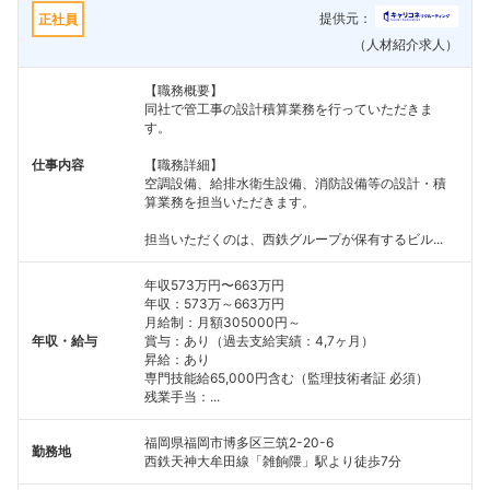
提供元：
正社員
（人材紹介求人）
【職務概要】
同社で管工事の設計積算業務を行っていただきま
す。
仕事内容
【職務詳細】
空調設備、給排水衛生設備、消防設備等の設計・積
算業務を担当いただきます。
担当いただくのは、西鉄グループが保有するビル...
年収573万円〜663万円
年収：573万～663万円
月給制：月額305000円～
年収・給与
賞与：あり（過去支給実績：4,7ヶ月）
昇給：あり
専門技能給65,000円含む（監理技術者証 必須）
残業手当：...
福岡県福岡市博多区三筑2-20-6
勤務地
西鉄天神大牟田線「雑餉隈」駅より徒歩7分