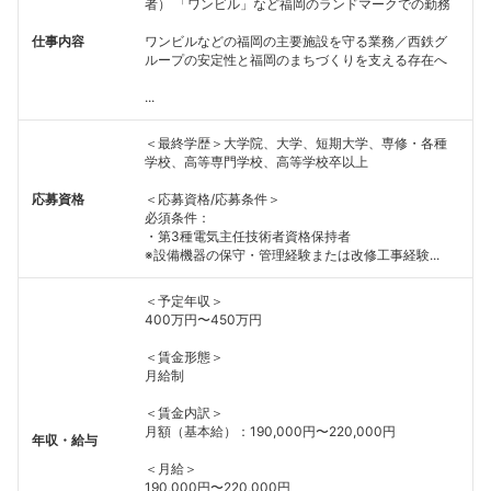
者） 「ワンビル」など福岡のランドマークでの勤務
仕事内容
ワンビルなどの福岡の主要施設を守る業務／西鉄グ
ループの安定性と福岡のまちづくりを支える存在へ
...
＜最終学歴＞大学院、大学、短期大学、専修・各種
学校、高等専門学校、高等学校卒以上
応募資格
＜応募資格/応募条件＞
必須条件：
・第3種電気主任技術者資格保持者
※設備機器の保守・管理経験または改修工事経験...
＜予定年収＞
400万円〜450万円
＜賃金形態＞
月給制
＜賃金内訳＞
月額（基本給）：190,000円〜220,000円
年収・給与
＜月給＞
190,000円〜220,000円