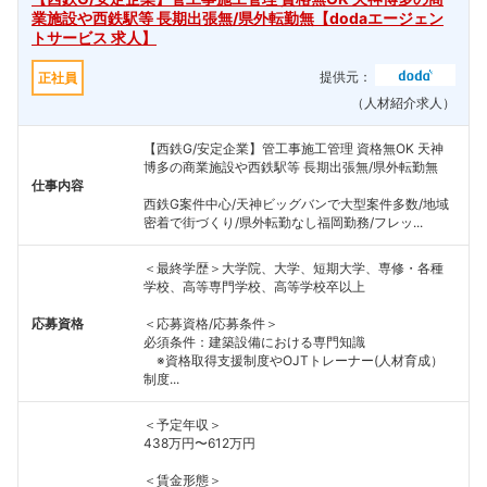
業施設や西鉄駅等 長期出張無/県外転勤無【dodaエージェン
トサービス 求人】
提供元：
正社員
（人材紹介求人）
【西鉄G/安定企業】管工事施工管理 資格無OK 天神
博多の商業施設や西鉄駅等 長期出張無/県外転勤無
仕事内容
西鉄G案件中心/天神ビッグバンで大型案件多数/地域
密着で街づくり/県外転勤なし福岡勤務/フレッ...
＜最終学歴＞大学院、大学、短期大学、専修・各種
学校、高等専門学校、高等学校卒以上
応募資格
＜応募資格/応募条件＞
必須条件：建築設備における専門知識
※資格取得支援制度やOJTトレーナー(人材育成）
制度...
＜予定年収＞
438万円〜612万円
フォローしました
＜賃金形態＞