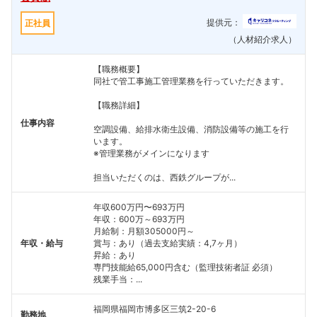
提供元：
正社員
（人材紹介求人）
【職務概要】
同社で管工事施工管理業務を行っていただきます。
【職務詳細】
仕事内容
空調設備、給排水衛生設備、消防設備等の施工を行
います。
※管理業務がメインになります
担当いただくのは、西鉄グループが...
年収600万円〜693万円
年収：600万～693万円
月給制：月額305000円～
年収・給与
賞与：あり（過去支給実績：4,7ヶ月）
昇給：あり
専門技能給65,000円含む（監理技術者証 必須）
残業手当：...
福岡県福岡市博多区三筑2-20-6
勤務地