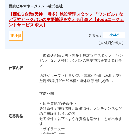
西鉄ビルマネージメント株式会社
【西鉄G企業/天神・博多】施設管理スタッフ 「ワンビル」な
ど天神ビックバンの主要施設を支える仕事／【dodaエージェ
ントサービス 求人】
提供元：
正社員
（人材紹介求人）
【西鉄G企業/天神・博多】施設管理スタッフ 「ワン
ビル」など天神ビックバンの主要施設を支える仕事
／
仕事内容
西鉄グループ正社員/バス・電車が仕事も私用も乗り
放題/残業月10~20H程・連休取得 /誰もが知...
学歴不問
＜応募資格/応募条件＞
必須条件：施設管理、設備点検、メンテナンスなど
のご経験をお持ちの方
応募資格
歓迎条件：以下のような資格を活かすことが出来ま
す
・ボイラー技士
・危険物取扱者