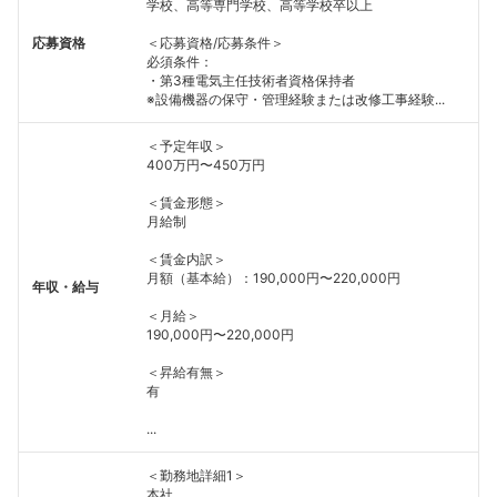
学校、高等専門学校、高等学校卒以上
応募資格
＜応募資格/応募条件＞
必須条件：
・第3種電気主任技術者資格保持者
※設備機器の保守・管理経験または改修工事経験...
＜予定年収＞
400万円〜450万円
＜賃金形態＞
月給制
＜賃金内訳＞
月額（基本給）：190,000円〜220,000円
年収・給与
＜月給＞
190,000円〜220,000円
＜昇給有無＞
有
...
＜勤務地詳細1＞
本社