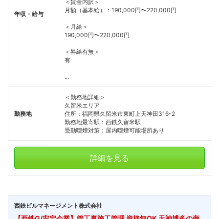
＜賃金内訳＞
月額（基本給）：190,000円〜220,000円
年収・給与
＜月給＞
190,000円〜220,000円
＜昇給有無＞
有
...
＜勤務地詳細＞
久留米エリア
勤務地
住所：福岡県久留米市東町上天神田316-2
勤務地最寄駅：西鉄久留米駅
受動喫煙対策：屋内喫煙可能場所あり
詳細を見る
西鉄ビルマネージメント株式会社
【西鉄G/安定企業】管工事施工管理 資格無OK 天神博多の商