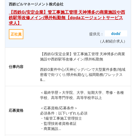
西鉄ビルマネージメント株式会社
【西鉄G/安定企業】管工事施工管理 天神博多の商業施設や西
鉄駅等改修メイン/県外転勤無【dodaエージェントサービス
求人】
提供元：
正社員
（人材紹介求人）
【西鉄G/安定企業】管工事施工管理 天神博多の商業
施設や西鉄駅等改修メイン/県外転勤無
仕事内容
西鉄G案件中心/天神ビッグバンで大型案件多数/地域
密着で街づくり/県外転勤なし福岡勤務/フレックス
&...
＜最終学歴＞大学院、大学、短期大学、専修・各種
学校、高等専門学校、高等学校卒以上
＜応募資格/応募条件＞
応募資格
必須条件：以下いずれも必須
・1級管工事施工管理技士
・監理技術者資格者証
・商業施設...