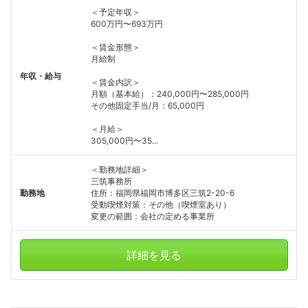
＜予定年収＞
600万円〜693万円
＜賃金形態＞
月給制
年収・給与
＜賃金内訳＞
月額（基本給）：240,000円〜285,000円
その他固定手当/月：65,000円
＜月給＞
305,000円〜35...
＜勤務地詳細＞
三筑事務所
勤務地
住所：福岡県福岡市博多区三筑2-20-6
受動喫煙対策：その他（喫煙室あり）
変更の範囲：会社の定める事業所
詳細を見る