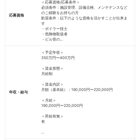
＜応募資格/応募条件＞
必須条件：施設管理、設備点検、メンテナンスなど
のご経験をお持ちの方
応募資格
歓迎条件：以下のような資格を活かすことが出来ま
す
・ボイラー技士
・危険物取扱者
・ビル管の...
＜予定年収＞
350万円〜400万円
＜賃金形態＞
月給制
＜賃金内訳＞
月額（基本給）：190,000円〜220,000円
年収・給与
＜月給＞
190,000円〜220,000円
＜昇給有無＞
有
...