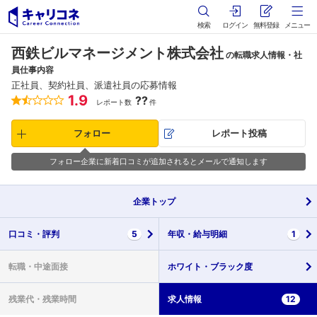
検索
ログイン
無料登録
メニュー
西鉄ビルマネージメント株式会社
の転職求人情報・社
員仕事内容
正社員、契約社員、派遣社員の応募情報
1.9
??
レポート数
件
フォロー
レポート投稿
フォロー企業に新着口コミが追加されるとメールで通知します
企業
トップ
口コミ・
評判
5
年収・
給与明細
1
転職・
中途面接
ホワイト・
ブラック度
残業代・
残業時間
求人情報
12