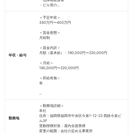
・ビル管の...
＜予定年収＞
350万円〜400万円
＜賃金形態＞
月給制
＜賃金内訳＞
月額（基本給）：190,000円〜220,000円
年収・給与
＜月給＞
190,000円〜220,000円
＜昇給有無＞
有
...
＜勤務地詳細＞
本社
住所：福岡県福岡市中央区今泉1-12-23 西鉄今泉ビ
勤務地
ル3F
受動喫煙対策：屋内全面禁煙
変更の範囲：会社の定める事業所