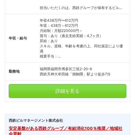
担当いただくのは、西鉄グループが保有するビル...
年収438万円〜612万円
年収：438万～612万円
月給制：月額220000円～
賞与：あり（過去支給実績：4,7ヶ月）
年収・給与
昇給：あり
スキル、資格、年齢を考慮の上、同社規定により優
遇
残業手当：...
福岡県福岡市博多区三筑2-20-6
勤務地
西鉄天神大牟田線「雑餉隈」駅より徒歩7分
詳細を見る
西鉄ビルマネージメント株式会社
安定基盤がある西鉄グループ／有給消化100％推奨／地域社
会貢献