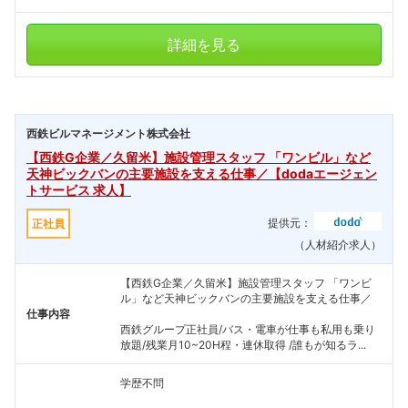
詳細を見る
西鉄ビルマネージメント株式会社
【西鉄G企業／久留米】施設管理スタッフ 「ワンビル」など
天神ビックバンの主要施設を支える仕事／【dodaエージェン
トサービス 求人】
提供元：
正社員
（人材紹介求人）
【西鉄G企業／久留米】施設管理スタッフ 「ワンビ
ル」など天神ビックバンの主要施設を支える仕事／
仕事内容
西鉄グループ正社員/バス・電車が仕事も私用も乗り
放題/残業月10~20H程・連休取得 /誰もが知るラ...
学歴不問