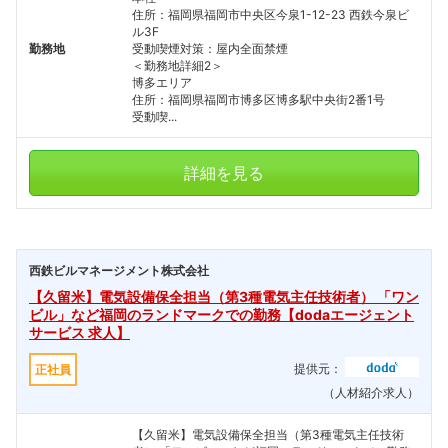
住所：福岡県福岡市中央区今泉1-12-23 西鉄今泉ビ
ル3F
勤務地
受動喫煙対策：屋内全面禁煙
＜勤務地詳細2＞
博多エリア
住所：福岡県福岡市博多区博多駅中央街2番1号
受動喫...
詳細を見る
西鉄ビルマネージメント株式会社
【久留米】電気設備保全担当（第3種電気主任技術者） 「ワン
ビル」など福岡のランドマークでの勤務【dodaエージェント
サービス 求人】
提供元：
正社員
（人材紹介求人）
【久留米】電気設備保全担当（第3種電気主任技術