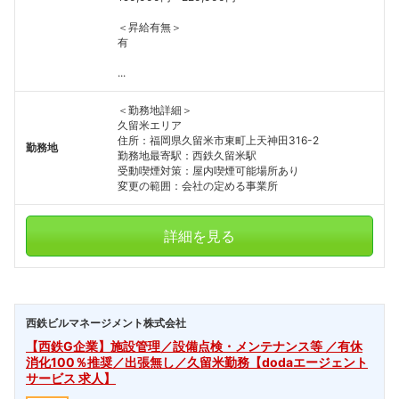
＜昇給有無＞
有
...
＜勤務地詳細＞
久留米エリア
住所：福岡県久留米市東町上天神田316-2
勤務地
勤務地最寄駅：西鉄久留米駅
受動喫煙対策：屋内喫煙可能場所あり
変更の範囲：会社の定める事業所
詳細を見る
西鉄ビルマネージメント株式会社
【西鉄G企業】施設管理／設備点検・メンテナンス等 ／有休
消化100％推奨／出張無し／久留米勤務【dodaエージェント
サービス 求人】