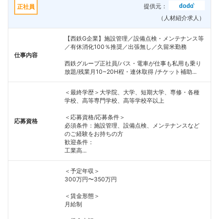
提供元：
正社員
（人材紹介求人）
【西鉄G企業】施設管理／設備点検・メンテナンス等
／有休消化100％推奨／出張無し／久留米勤務
仕事内容
西鉄グループ正社員/バス・電車が仕事も私用も乗り
放題/残業月10~20H程・連休取得 /チケット補助...
＜最終学歴＞大学院、大学、短期大学、専修・各種
学校、高等専門学校、高等学校卒以上
＜応募資格/応募条件＞
応募資格
必須条件：施設管理、設備点検、メンテナンスなど
のご経験をお持ちの方
歓迎条件：
工業高...
＜予定年収＞
300万円〜350万円
＜賃金形態＞
月給制