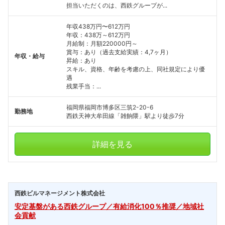
担当いただくのは、西鉄グループが...
年収438万円〜612万円
年収：438万～612万円
月給制：月額220000円～
賞与：あり（過去支給実績：4,7ヶ月）
年収・給与
昇給：あり
スキル、資格、年齢を考慮の上、同社規定により優
遇
残業手当：...
福岡県福岡市博多区三筑2-20-6
勤務地
西鉄天神大牟田線「雑餉隈」駅より徒歩7分
詳細を見る
西鉄ビルマネージメント株式会社
安定基盤がある西鉄グループ／有給消化100％推奨／地域社
会貢献