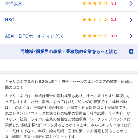
東洋炭素
3.1
NSC
2.3
ASAHI EITOホールディングス
3.0
同地域×同業界の事業・業種類似企業をもっと読む
キャリコネで見られる20代後半・男性・セールスエンジニアの残業・休日出
勤の口コミ
キャリコネでは「有給は組合の活動成果もあり、徐々に取りやすい環境にな
っております。ただ、部署によっては取りづらいのが現状です。休日出勤
は...」のような、実際の社員が投稿した残業・休日出勤口コミが観覧でき、
他にもキンセイマテック株式会社の職場の雰囲気、社内恋愛、仕事内容、や
りがい、社風、ライバル企業の情報など労働環境・ワークライフバランスに
関係した 多岐多様な口コミを見ることができます。さらにキャリコネでは口
コミだけではなく、年収、給与明細、面接対策、求人情報も見ることがで
き、転職に役立つ情報が盛りだくさんです。