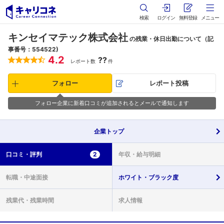
検索
ログイン
無料登録
メニュー
キンセイマテック株式会社
の残業・休日出勤について（記
事番号：554522)
4.2
??
レポート数
件
フォロー
レポート投稿
フォロー企業に新着口コミが追加されるとメールで通知します
企業
トップ
口コミ・
評判
2
年収・
給与明細
転職・
中途面接
ホワイト・
ブラック度
残業代・
残業時間
求人情報