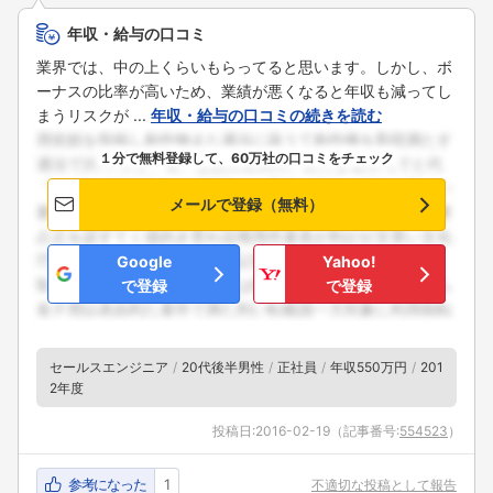
年収・給与の口コミ
業界では、中の上くらいもらってると思います。しかし、ボ
ーナスの比率が高いため、業績が悪くなると年収も減ってし
まうリスクが ...
年収・給与の口コミの続きを読む
１分で無料登録して、60万社の口コミをチェック
メールで登録（無料）
Google
Yahoo!
で登録
で登録
セールスエンジニア
20代後半男性
正社員
年収550万円
201
2年度
投稿日:
2016-02-19
（記事番号:
554523
）
参考になった
1
不適切な投稿として報告