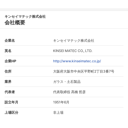
フォローしました
こちらの企業もフォローしませんか？
キンセイマテック株式会社
会社概要
企業名
キンセイマテック株式会社
英名
KINSEI MATEC CO., LTD.
企業HP
http://www.kinseimatec.co.jp/
住所
大阪府大阪市中央区平野町2丁目3番7号
業界
ガラス・土石製品
代表者
代表取締役 髙橋 哲彦
設立年月
1951年6月
上場区分
非上場