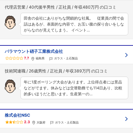
代理店営業
40代後半男性
正社員
年収480万円
田舎の会社にありがちな閉鎖的な社風。 従業員の間で会
話はあるが、表面的な内容で、お互い腹の探り合いをしな
がらなのが見えてしまう。 イベント…
パラマウント硝子工業株式会社
?.?
福島県
ガラス・土石製品
技術関連職
26歳男性
正社員
年収389万円
年に1度ボーリング大会があります。上位得点者には景品
などがでます。休みなどは交替勤務でも114日あり、比較
的多いほうだと思います。生産第一の…
株式会社NSC
2.3
大阪府
ガラス・土石製品