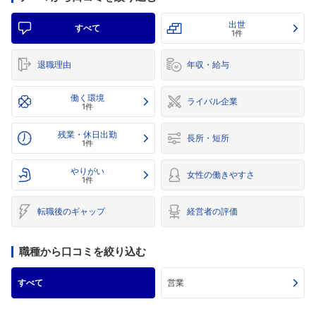
出世
すべて
1件
退職理由
年収・給与
働く環境
ライバル企業
1件
残業・休日出勤
長所・短所
1件
やりがい
女性の働きやすさ
1件
転職後のギャップ
経営者の評価
職種から口コミを絞り込む
すべて
営業