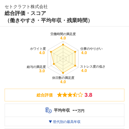
セトクラフト株式会社
総合評価・スコア
（働きやすさ・平均年収・残業時間）
3.8
総合評価
--
平均年収
万円
世代別
20代
▼ 世代別の最高年収
30代
40代
最高年収
--万
--万
--万