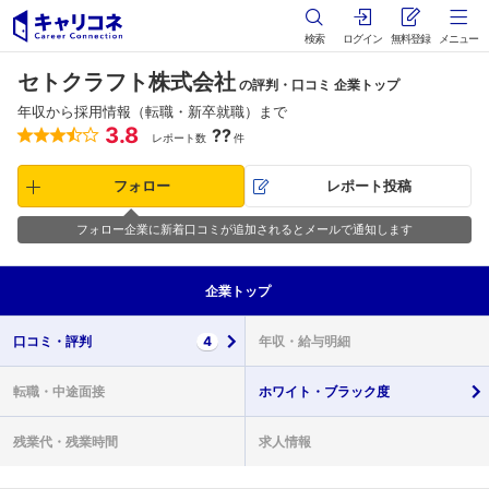
検索
ログイン
無料登録
メニュー
セトクラフト株式会社
の評判・口コミ 企業トップ
年収から採用情報（転職・新卒就職）まで
3.8
??
レポート数
件
フォロー
レポート投稿
フォロー企業に新着口コミが追加されるとメールで通知します
企業
トップ
口コミ・
評判
4
年収・
給与明細
転職・
中途面接
ホワイト・
ブラック度
残業代・
残業時間
求人情報