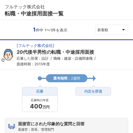
フルテック株式会社
転職・中途採用面接一覧
1
件中 1〜1件を表示
新着順
[
フルテック株式会社
]
20代後半男性の転職・中途採用面接
応募した部署：設計
職種：建築・設備関連職
面接時期：2015年度
選考期間：
2週間
応募
内定を辞退
応募時の年収
400
万円
面接官にされた印象的な質問と回答
面接官：部長、管理部門