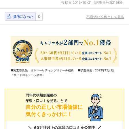
投稿日:
2015-10-21
（記事番号:
521584
）
参考になった
0
不適切な投稿として報告
■実査委託先：日本マーケティングリサーチ機構 ■調査概要：2023年12月期
「サイトのイメージ調査」
同年代や類似職種の
年収・口コミを見ることで
自分の正しい市場価値に
気付くきっかけに！
60万社以上の本音の口コミを公開中