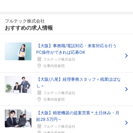
フルテック株式会社
おすすめの求人情報
【大阪】事務職/電話対応・来客対応を行う
PC操作ができれば応募OK
フルテック株式会社
仕事内容参照
【大阪/八尾】経理事務スタッフ＜残業ほぼな
し＞
フルテック株式会社
仕事内容参照
【大阪】精密機器の提案営業＊土日休み・月
給29.5万円～
フルテック株式会社
フォローしました
仕事内容参照