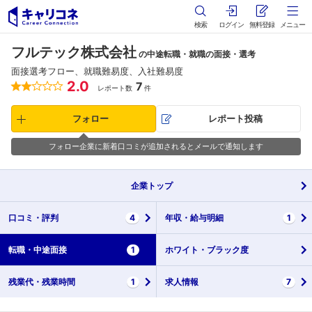
検索
ログイン
無料登録
メニュー
フルテック株式会社
の中途転職・就職の面接・選考
面接選考フロー、就職難易度、入社難易度
2.0
7
レポート数
件
フォロー
レポート投稿
フォロー企業に新着口コミが追加されるとメールで通知します
企業
トップ
口コミ・
評判
4
年収・
給与明細
1
転職・
中途面接
1
ホワイト・
ブラック度
残業代・
残業時間
1
求人情報
7