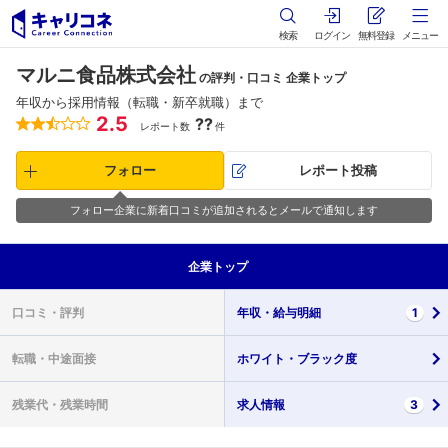
検索
ログイン
無料登録
メニュー
マルニ食品株式会社
の評判・口コミ 企業トップ
年収から採用情報（転職・新卒就職）まで
2.5
??
レポート数
件
フォロー
レポート投稿
フォロー企業に新着口コミが追加されるとメールで通知します
企業
トップ
口コミ・
評判
年収・
給与明細
1
転職・
中途面接
ホワイト・
ブラック度
残業代・
残業時間
求人情報
3