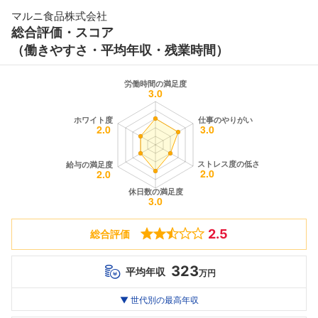
マルニ食品株式会社
総合評価・スコア
（働きやすさ・平均年収・残業時間）
2.5
総合評価
323
平均年収
万円
世代別
20代
▼ 世代別の最高年収
30代
40代
最高年収
323
--万
--万
万