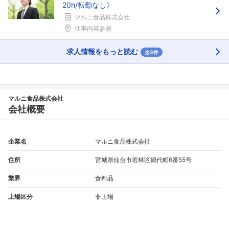
20h/転勤なし》
マルニ食品株式会社
仕事内容参照
求人情報をもっと読む
全3件
マルニ食品株式会社
会社概要
企業名
マルニ食品株式会社
住所
宮城県仙台市若林区鶴代町6番55号
業界
食料品
上場区分
非上場