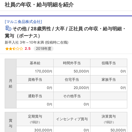
社員の年収・給与明細を紹介
[
マルニ食品株式会社
]
その他
28歳男性
大卒
正社員
の年収・給与明細・
賞与（ボーナス）
新卒入社 3年～10年未満 (投稿時に在職)
2.5
2018年度
基本給
時間外手当
役職手当
170,000
50,000
0
円
円
円
資格手当
住宅手当
家族手当
月
給
0
20,000
0
円
円
円
通勤手当
その他手当
0
0
円
円
定期賞与
決算賞与
インセンティブ賞与
賞
（1回計）
（1回計）
与
300,000
0
50,000
円
円
円