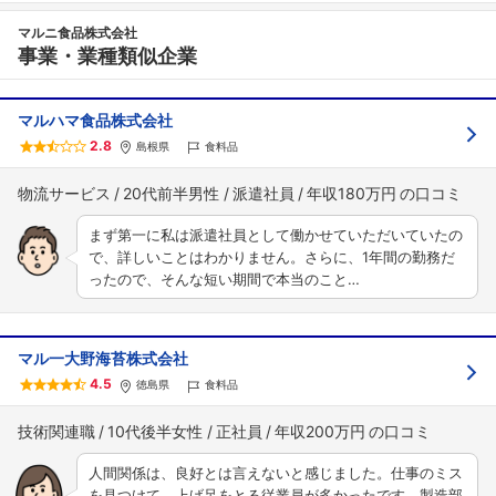
マルニ食品株式会社
事業・業種類似企業
マルハマ食品株式会社
2.8
島根県
食料品
物流サービス
20代前半男性
派遣社員
年収180万円
まず第一に私は派遣社員として働かせていただいていたの
で、詳しいことはわかりません。さらに、1年間の勤務だ
ったので、そんな短い期間で本当のこと…
マル一大野海苔株式会社
4.5
徳島県
食料品
技術関連職
10代後半女性
正社員
年収200万円
人間関係は、良好とは言えないと感じました。仕事のミス
を見つけて、上げ足をとる従業員が多かったです。製造部