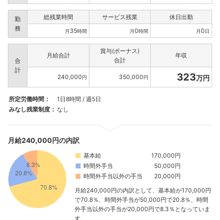
総残業時間
サービス残業
休日出勤
勤
務
35
0
0
月
時間
月
時間
月
日
賞与(ボーナス)
月給合計
年収
合計
合
計
323
240,000
350,000
万円
円
円
所定労働時間：
1日8時間 / 週5日
みなし残業制度：
なし
月給240,000円の内訳
基本給
170,000円
時間外手当
50,000円
時間外手当以外の手当
20,000円
月給240,000円の内訳として、基本給が170,000円
で70.8％、時間外手当が50,000円で20.8％、時間
外手当以外の手当が20,000円で8.3％となっていま
す。