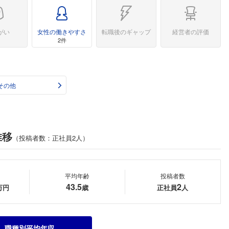
がい
女性の働きやすさ
転職後のギャップ
経営者の評価
2件
その他
推移
（投稿者数：正社員2人）
平均年齢
投稿者数
43.5
2
万円
歳
正社員
人
職種別平均年収