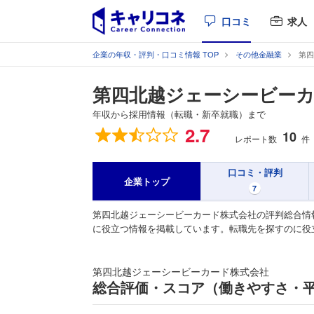
口コミ
求人
企業の年収・評判・口コミ情報 TOP
その他金融業
第四
第四北越ジェーシービーカ
年収から採用情報（転職・新卒就職）まで
総合評価
2.7
10
レポート数
件
口コミ・評判
企業トップ
7
第四北越ジェーシービーカード株式会社の評判総合情
に役立つ情報を掲載しています。転職先を探すのに役
第四北越ジェーシービーカード株式会社
総合評価・スコア（働きやすさ・