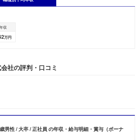
年収
62
万円
式会社の評判・口コミ
8歳男性
大卒
正社員
の年収・給与明細・賞与（ボーナ
フォローしました