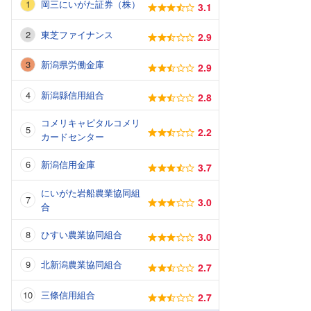
岡三にいがた証券（株）
3.1
東芝ファイナンス
2.9
新潟県労働金庫
2.9
新潟縣信用組合
2.8
コメリキャピタルコメリ
2.2
カードセンター
新潟信用金庫
3.7
にいがた岩船農業協同組
3.0
合
ひすい農業協同組合
3.0
北新潟農業協同組合
2.7
三條信用組合
2.7