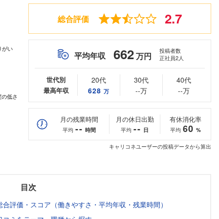
2.7
総合評価
662
投稿者数
平均年収
万円
正社員2人
世代別
20代
30代
40代
最高年収
628
--万
--万
万
月の残業時間
月の休日出勤
有休消化率
--
--
60
平均
平均
平均
時間
日
%
キャリコネユーザーの投稿データから算出
目次
総合評価・スコア（働きやすさ・平均年収・残業時間）