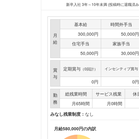
新卒入社 3年～10年未満 (投稿時に退職済み
基本給
時間外手当
300,000円
50,000円
月
給
住宅手当
家族手当
50,000円
30,000円
定期賞与
インセンティブ賞与
（0回計）
賞
与
0円
0円
総残業時間
サービス残業
休
勤
務
月65時間
月0時間
みなし残業制度：
なし
月給580,000円の内訳