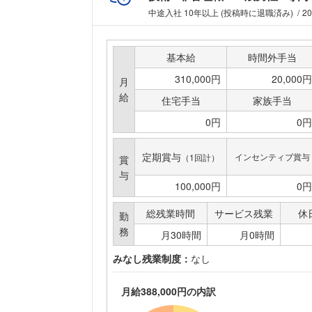
中途入社 10年以上 (投稿時に退職済み)
2
基本給
時間外手当
310,000円
20,000円
月
給
住宅手当
家族手当
0円
0円
定期賞与
インセンティブ賞与
（1回計）
賞
与
100,000円
0円
総残業時間
サービス残業
休
勤
務
月30時間
月0時間
みなし残業制度：
なし
月給388,000円の内訳