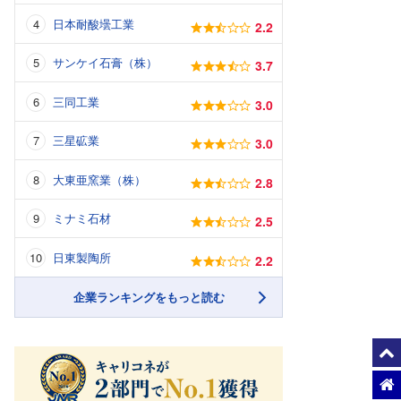
日本耐酸壜工業
2.2
サンケイ石膏（株）
3.7
三同工業
3.0
三星砿業
3.0
大東亜窯業（株）
2.8
ミナミ石材
2.5
日東製陶所
2.2
企業ランキングをもっと読む