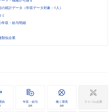
テーマ・職種から探す
与の統計データ（年収データ対象：1人）
コミ
の年収・給与明細
種類似企業
理由
年収・給与
働く環境
ライバル企業
件
3件
3件