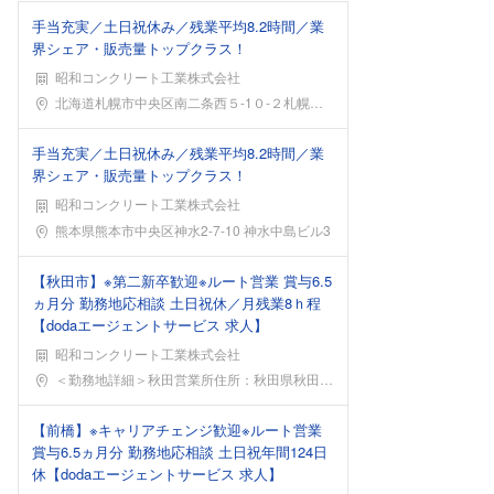
手当充実／土日祝休み／残業平均8.2時間／業
界シェア・販売量トップクラス！
昭和コンクリート工業株式会社
勤務地
北海道札幌市中央区南二条西５-1０-２札幌地下鉄各
手当充実／土日祝休み／残業平均8.2時間／業
界シェア・販売量トップクラス！
昭和コンクリート工業株式会社
勤務地
熊本県熊本市中央区神水2-7-10 神水中島ビル3
【秋田市】※第二新卒歓迎※ルート営業 賞与6.5
ヵ月分 勤務地応相談 土日祝休／月残業8ｈ程
【dodaエージェントサービス 求人】
昭和コンクリート工業株式会社
勤務地
＜勤務地詳細＞秋田営業所住所：秋田県秋田市山王5-
【前橋】※キャリアチェンジ歓迎※ルート営業
賞与6.5ヵ月分 勤務地応相談 土日祝年間124日
休【dodaエージェントサービス 求人】