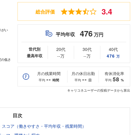
3.4
総合評価
476
平均年収
万円
世代別
20代
30代
40代
最高年収
--万
--万
476
万
月の残業時間
月の休日出勤
有休消化率
--
--
58
平均
平均
平均
時間
日
%
キャリコネユーザーの投稿データから算出
目次
・スコア（働きやすさ・平均年収・残業時間）