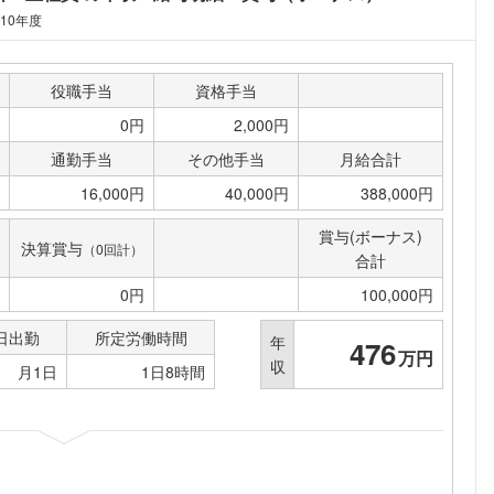
010年度
役職手当
資格手当
0円
2,000円
通勤手当
その他手当
月給合計
16,000円
40,000円
388,000円
賞与(ボーナス)
決算賞与
（0回計）
合計
0円
100,000円
日出勤
所定労働時間
年
476
万円
収
月1日
1日8時間
フォローしました