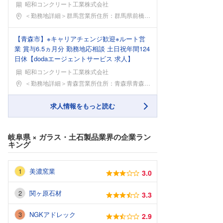
昭和コンクリート工業株式会社
勤務地
＜勤務地詳細＞群馬営業所住所：群馬県前橋市表町2-
【青森市】※キャリアチェンジ歓迎※ルート営
業 賞与6.5ヵ月分 勤務地応相談 土日祝年間124
日休【dodaエージェントサービス 求人】
昭和コンクリート工業株式会社
勤務地
＜勤務地詳細＞青森営業所住所：青森県青森市大字石江
求人情報をもっと読む
岐阜県
×
ガラス・土石製品業界
の企業ラン
キング
美濃窯業
3.0
関ヶ原石材
3.3
NGKアドレック
2.9