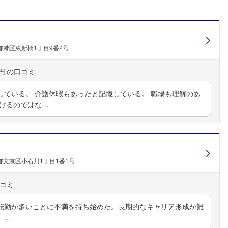
都港区東新橋1丁目9番2号
円
している。 介護休暇もあったと記憶している。 職場も理解のあ
働けるのではな…
都文京区小石川1丁目1番1号
転勤が多いことに不満を持ち始めた。長期的なキャリア形成が難
。…