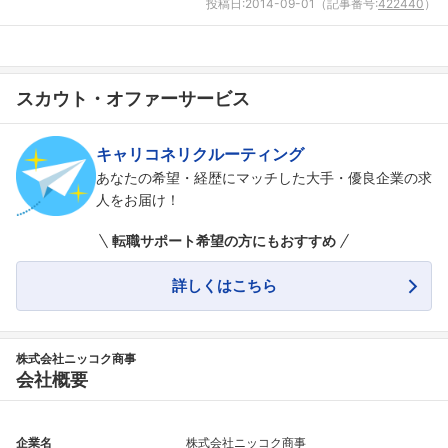
投稿日:
2014-09-01
（記事番号:
422440
）
こちらの企業もフォローしませんか？
スカウト・オファーサービス
キャリコネリクルーティング
あなたの希望・経歴にマッチした大手・優良企業の求
人をお届け！
転職サポート希望の方にもおすすめ
詳しくはこちら
株式会社ニッコク商事
会社概要
企業名
株式会社ニッコク商事