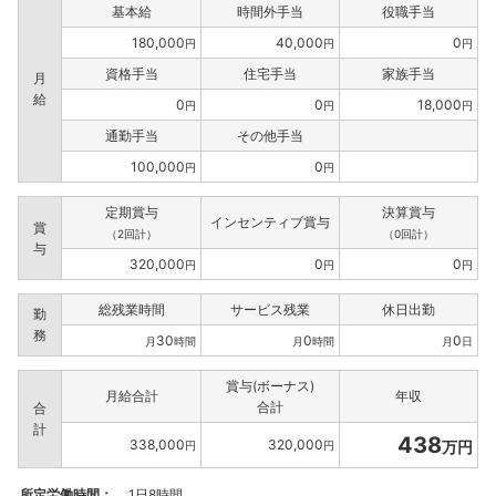
基本給
時間外手当
役職手当
180,000
40,000
0
円
円
円
資格手当
住宅手当
家族手当
月
給
0
0
18,000
円
円
円
通勤手当
その他手当
100,000
0
円
円
定期賞与
決算賞与
インセンティブ賞与
賞
（2回計）
（0回計）
与
320,000
0
0
円
円
円
総残業時間
サービス残業
休日出勤
勤
務
30
0
0
月
時間
月
時間
月
日
賞与(ボーナス)
月給合計
年収
合計
合
計
438
338,000
320,000
万円
円
円
所定労働時間：
1日8時間