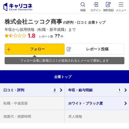
検索
ログイン
無料登録
メニュー
株式会社ニッコク商事
の評判・口コミ 企業トップ
年収から採用情報（転職・新卒就職）まで
1.8
??
レポート数
件
フォロー
レポート投稿
フォロー企業に新着口コミが追加されるとメールで通知します
企業
トップ
口コミ・
評判
2
年収・
給与明細
1
転職・
中途面接
ホワイト・
ブラック度
残業代・
残業時間
求人情報