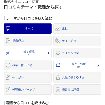
株式会社ニッコク商事
口コミをテーマ・職種から探す
テーマから口コミを絞り込む
すべて
出世
退職理由
年収・給与
働く環境
ライバル企業
1件
長所・短所
残業・休日出勤
1件
やりがい
女性の働きやすさ
転職後のギャップ
経営者の評価
職種から口コミを絞り込む