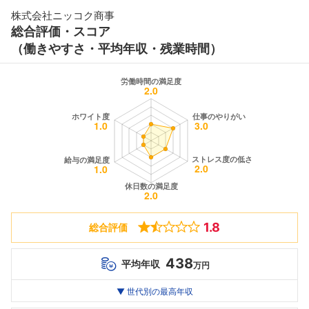
株式会社ニッコク商事
総合評価・スコア
（働きやすさ・平均年収・残業時間）
1.8
総合評価
438
平均年収
万円
世代別
20代
▼ 世代別の最高年収
30代
40代
最高年収
438
--万
--万
万