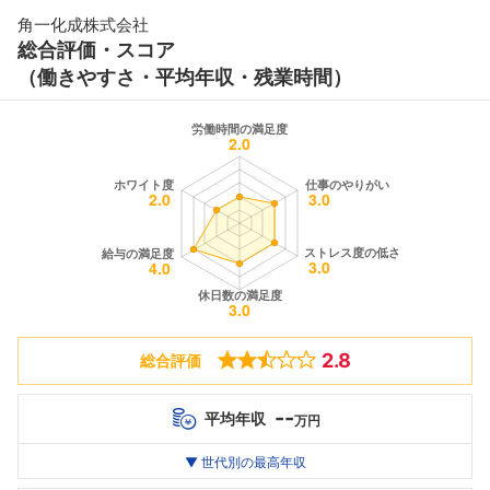
角一化成株式会社
総合評価・スコア
（働きやすさ・平均年収・残業時間）
2.8
総合評価
--
平均年収
万円
世代別
20代
▼ 世代別の最高年収
30代
40代
最高年収
--万
--万
--万