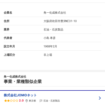
企業名
角一化成株式会社
住所
大阪府吹田市豊津町31-10
業界
石油・石炭製品
代表者
小島 孝彦
設立年月
1968年2月
上場区分
非上場
フォローしました
こちらの企業もフォローしませんか？
角一化成株式会社
事業・業種類似企業
株式会社JOMOネット
2.0
東京都
石油・石炭製品