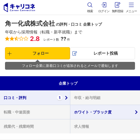
検索
ログイン
無料登録
メニュー
角一化成株式会社
の評判・口コミ 企業トップ
年収から採用情報（転職・新卒就職）まで
2.8
??
レポート数
件
フォロー
レポート投稿
フォロー企業に新着口コミが追加されるとメールで通知します
企業
トップ
口コミ・
評判
1
年収・
給与明細
転職・
中途面接
ホワイト・
ブラック度
残業代・
残業時間
求人情報