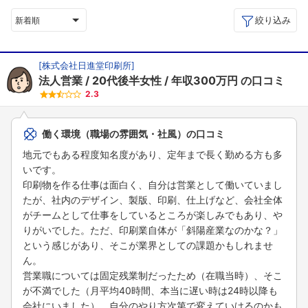
絞り込み
新着順
[
株式会社日進堂印刷所
]
法人営業
20代後半女性
年収300万円
の口コミ
2.3
働く環境（職場の雰囲気・社風）の口コミ
地元でもある程度知名度があり、定年まで長く勤める方も多
いです。
印刷物を作る仕事は面白く、自分は営業として働いていまし
たが、社内のデザイン、製版、印刷、仕上げなど、会社全体
がチームとして仕事をしているところが楽しみでもあり、や
りがいでした。ただ、印刷業自体が「斜陽産業なのかな？」
という感じがあり、そこが業界としての課題かもしれませ
ん。
営業職については固定残業制だったため（在職当時）、そこ
が不満でした（月平均40時間、本当に遅い時は24時以降も
会社にいました）。自分のやり方次第で変えていけるのかも