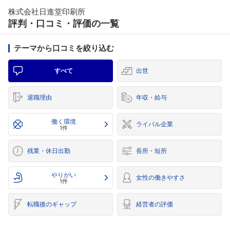
株式会社日進堂印刷所
評判・口コミ・評価の一覧
テーマから口コミを絞り込む
すべて
出世
退職理由
年収・給与
働く環境
ライバル企業
1件
残業・休日出勤
長所・短所
やりがい
女性の働きやすさ
1件
転職後のギャップ
経営者の評価