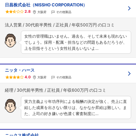
日昌株式会社（NISSHO CORPORATION）
2.8
大阪府
その他製品
法人営業
30代前半男性
正社員
年収500万円
女性の管理職はいません。過去も、そして未来も現れない
でしょう。採用・配属・担当などの問題もあるだろうが、
上を目指そうという女性社員もいないよ…
ニッタ・ハース
4.0
大阪府
その他製品
経理
30代前半男性
正社員
年収600万円
実力主義より年功序列による報酬の決定が強く、売上に直
結した成果を出さない限りは、なかなか昇給は難しい。ま
た、上司の好き嫌いが色濃く審査制度に…
ニックス株式会社