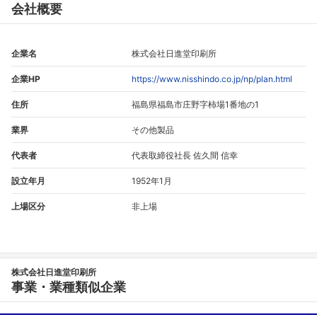
会社概要
企業名
株式会社日進堂印刷所
企業HP
https://www.nisshindo.co.jp/np/plan.html
住所
福島県福島市庄野字柿場1番地の1
業界
その他製品
代表者
代表取締役社長 佐久間 信幸
設立年月
1952年1月
上場区分
非上場
株式会社日進堂印刷所
事業・業種類似企業