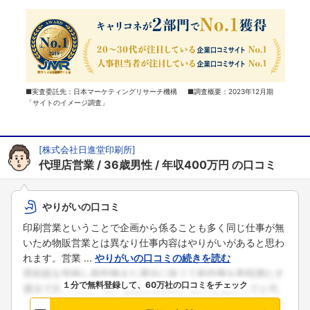
■実査委託先：日本マーケティングリサーチ機構 ■調査概要：2023年12月期
「サイトのイメージ調査」
[
株式会社日進堂印刷所
]
代理店営業
36歳男性
年収400万円
の口コミ
やりがいの口コミ
印刷営業ということで企画から係ることも多く同じ仕事が無
いため物販営業とは異なり仕事内容はやりがいがあると思わ
れます。営業 ...
やりがいの口コミの続きを読む
１分で無料登録して、60万社の口コミをチェック