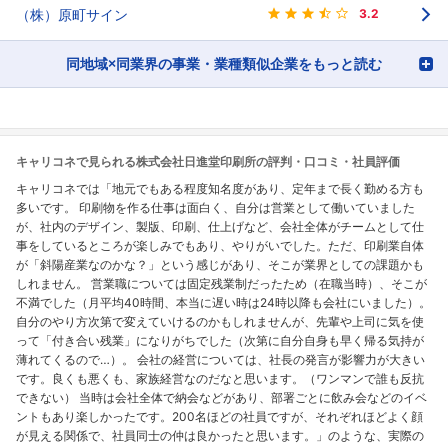
（株）原町サイン
3.2
同地域×同業界の事業・業種類似企業をもっと読む
キャリコネで見られる株式会社日進堂印刷所の評判・口コミ・社員評価
キャリコネでは「地元でもある程度知名度があり、定年まで長く勤める方も
多いです。 印刷物を作る仕事は面白く、自分は営業として働いていました
が、社内のデザイン、製版、印刷、仕上げなど、会社全体がチームとして仕
事をしているところが楽しみでもあり、やりがいでした。ただ、印刷業自体
が「斜陽産業なのかな？」という感じがあり、そこが業界としての課題かも
しれません。 営業職については固定残業制だったため（在職当時）、そこが
不満でした（月平均40時間、本当に遅い時は24時以降も会社にいました）。
自分のやり方次第で変えていけるのかもしれませんが、先輩や上司に気を使
って「付き合い残業」になりがちでした（次第に自分自身も早く帰る気持が
薄れてくるので…）。 会社の経営については、社長の発言が影響力が大きい
です。良くも悪くも、家族経営なのだなと思います。（ワンマンで誰も反抗
できない） 当時は会社全体で納会などがあり、部署ごとに飲み会などのイベ
ントもあり楽しかったです。200名ほどの社員ですが、それぞれほどよく顔
が見える関係で、社員同士の仲は良かったと思います。」のような、実際の