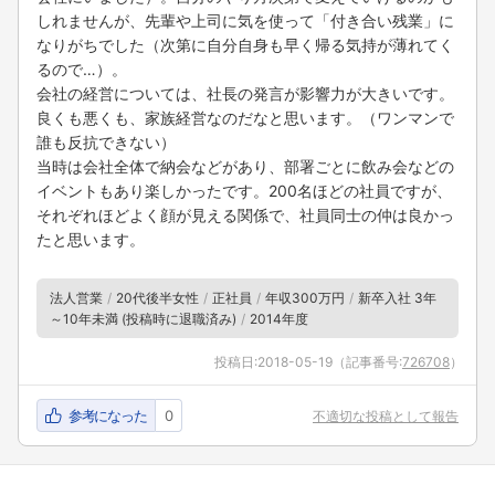
しれませんが、先輩や上司に気を使って「付き合い残業」に
なりがちでした（次第に自分自身も早く帰る気持が薄れてく
るので…）。
会社の経営については、社長の発言が影響力が大きいです。
良くも悪くも、家族経営なのだなと思います。（ワンマンで
誰も反抗できない）
当時は会社全体で納会などがあり、部署ごとに飲み会などの
イベントもあり楽しかったです。200名ほどの社員ですが、
それぞれほどよく顔が見える関係で、社員同士の仲は良かっ
たと思います。
法人営業
20代後半女性
正社員
年収300万円
新卒入社 3年
～10年未満 (投稿時に退職済み)
2014年度
投稿日:
2018-05-19
（記事番号:
726708
）
参考になった
0
不適切な投稿として報告