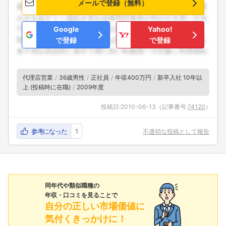
メールで登録（無料）
Google
Yahoo!
で登録
で登録
代理店営業
36歳男性
正社員
年収400万円
新卒入社 10年以
上 (投稿時に在職)
2009年度
投稿日:
2010-06-13
（記事番号:
74120
）
参考になった
1
不適切な投稿として報告
同年代や類似職種の
年収・口コミを見ることで
自分の正しい市場価値に
気付くきっかけに！