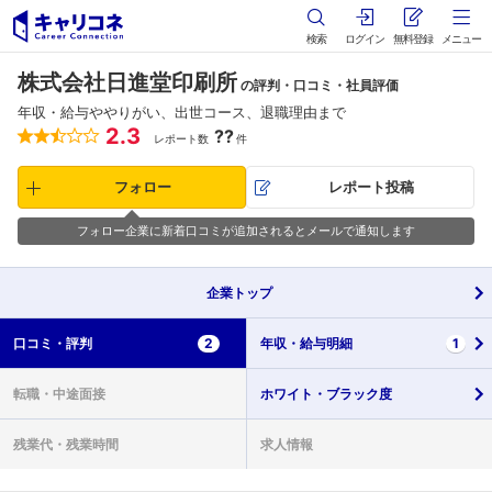
検索
ログイン
無料登録
メニュー
株式会社日進堂印刷所
の評判・口コミ・社員評価
年収・給与ややりがい、出世コース、退職理由まで
2.3
??
レポート数
件
フォロー
レポート投稿
フォロー企業に新着口コミが追加されるとメールで通知します
企業
トップ
口コミ・
評判
2
年収・
給与明細
1
転職・
中途面接
ホワイト・
ブラック度
残業代・
残業時間
求人情報