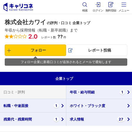
検索
ログイン
無料登録
メニュー
株式会社カワイ
の評判・口コミ 企業トップ
年収から採用情報（転職・新卒就職）まで
2.0
??
レポート数
件
フォロー
レポート投稿
フォロー企業に新着口コミが追加されるとメールで通知します
企業
トップ
口コミ・
評判
年収・
給与明細
1
転職・
中途面接
1
ホワイト・
ブラック度
残業代・
残業時間
1
求人情報
27