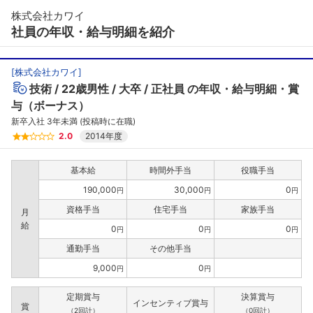
株式会社カワイ
社員の年収・給与明細を紹介
[
株式会社カワイ
]
技術
22歳男性
大卒
正社員
の年収・給与明細・賞
与（ボーナス）
新卒入社 3年未満 (投稿時に在職)
2.0
2014年度
基本給
時間外手当
役職手当
190,000
30,000
0
円
円
円
資格手当
住宅手当
家族手当
月
給
0
0
0
円
円
円
通勤手当
その他手当
9,000
0
円
円
定期賞与
決算賞与
インセンティブ賞与
賞
（2回計）
（0回計）