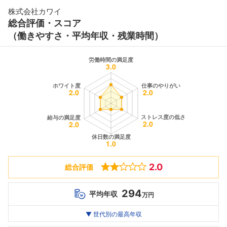
株式会社カワイ
総合評価・スコア
（働きやすさ・平均年収・残業時間）
2.0
総合評価
294
平均年収
万円
世代別
20代
▼ 世代別の最高年収
30代
40代
最高年収
294
--万
--万
万