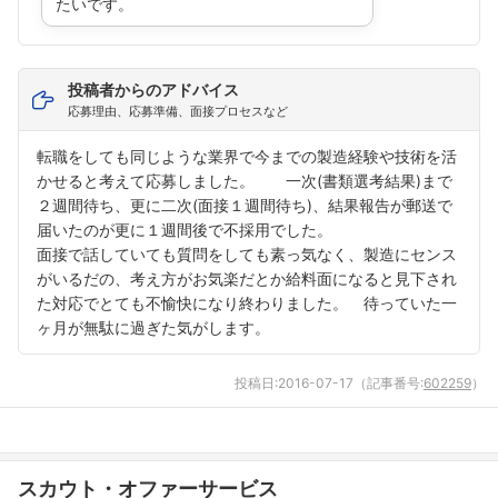
たいです。
投稿者からのアドバイス
応募理由、応募準備、面接プロセスなど
転職をしても同じような業界で今までの製造経験や技術を活
かせると考えて応募しました。 一次(書類選考結果)まで
２週間待ち、更に二次(面接１週間待ち)、結果報告が郵送で
届いたのが更に１週間後で不採用でした。
面接で話していても質問をしても素っ気なく、製造にセンス
がいるだの、考え方がお気楽だとか給料面になると見下され
た対応でとても不愉快になり終わりました。 待っていた一
ヶ月が無駄に過ぎた気がします。
フォローしました
投稿日:
2016-07-17
（記事番号:
602259
）
こちらの企業もフォローしませんか？
スカウト・オファーサービス