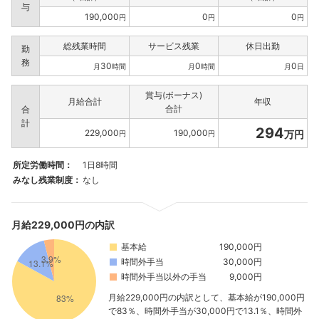
与
190,000
0
0
円
円
円
総残業時間
サービス残業
休日出勤
勤
務
30
0
0
月
時間
月
時間
月
日
賞与(ボーナス)
月給合計
年収
合計
合
計
294
229,000
190,000
万円
円
円
所定労働時間：
1日8時間
みなし残業制度：
なし
月給229,000円の内訳
基本給
190,000円
時間外手当
30,000円
時間外手当以外の手当
9,000円
月給229,000円の内訳として、基本給が190,000円
で83％、時間外手当が30,000円で13.1％、時間外