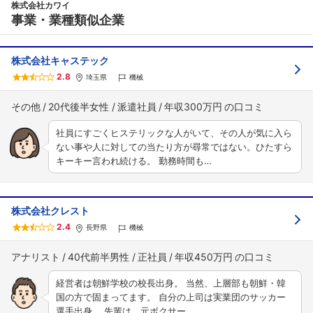
株式会社カワイ
事業・業種類似企業
株式会社キャステック
2.8
埼玉県
機械
その他
20代後半女性
派遣社員
年収300万円
社員にすごくヒステリックな人がいて、その人が気に入ら
ない事や人に対しての当たり方が尋常ではない。ひたすら
キーキー言われ続ける。 勤務時間も…
株式会社クレスト
2.4
長野県
機械
アナリスト
40代前半男性
正社員
年収450万円
経営者は朝鮮学校の校長出身。 当然、上層部も朝鮮・韓
国の方で固まってます。 自分の上司は実業団のサッカー
選手出身。 先輩は、元ボクサー…