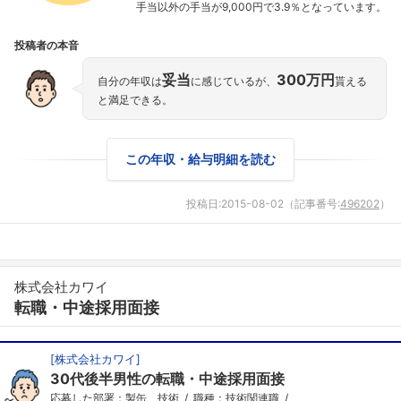
手当以外の手当が9,000円で3.9％となっています。
投稿者の本音
妥当
300万円
自分の年収は
に感じているが、
貰える
と満足できる。
この年収・給与明細を読む
投稿日:
2015-08-02
（記事番号:
496202
）
株式会社カワイ
転職・中途採用面接
[
株式会社カワイ
]
30代後半男性の転職・中途採用面接
応募した部署：製缶、技術
職種：技術関連職