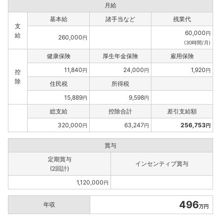
月給
基本給
諸手当など
残業代
支
60,000
円
給
260,000
円
(30時間/月)
健康保険
厚生年金保険
雇用保険
11,840
24,000
1,920
円
円
円
控
除
住民税
所得税
15,889
9,598
円
円
総支給
控除合計
差引支給額
320,000
63,247
256,753
円
円
円
賞与
定期賞与
インセンティブ賞与
(2回計)
1,120,000
円
496
年収
万円