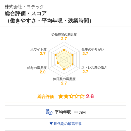
株式会社トヨテック
総合評価・スコア
（働きやすさ・平均年収・残業時間）
2.6
総合評価
--
平均年収
万円
世代別
20代
▼ 世代別の最高年収
30代
40代
最高年収
--万
496
--万
万