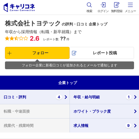
検索
ログイン
無料登録
メニュー
株式会社トヨテック
の評判・口コミ 企業トップ
年収から採用情報（転職・新卒就職）まで
2.6
??
レポート数
件
フォロー
レポート投稿
フォロー企業に新着口コミが追加されるとメールで通知します
企業
トップ
口コミ・
評判
4
年収・
給与明細
1
転職・
中途面接
ホワイト・
ブラック度
残業代・
残業時間
求人情報
9