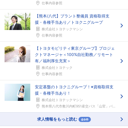
仕事内容参照
【熊本/八代】プラント整備員 資格取得支
援・各種手当あり／トヨクニグループ
株式会社トヨテックマシン
仕事内容参照
【トヨタモビリティ東京グループ】プロジェ
クトマネージャ＜100%自社勤務／リモート
有／福利厚生充実＞
株式会社トヨテック
仕事内容参照
安定基盤のトヨクニグループ！※資格取得支
援・各種手当あり！
株式会社トヨテックマシン
熊本県八代市敷川内町951産交バス「山官」バス停よ...
求人情報をもっと読む
全9件