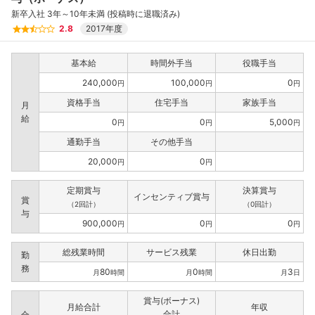
新卒入社 3年～10年未満 (投稿時に退職済み)
2.8
2017年度
基本給
時間外手当
役職手当
240,000
100,000
0
円
円
円
資格手当
住宅手当
家族手当
月
給
0
0
5,000
円
円
円
通勤手当
その他手当
20,000
0
円
円
定期賞与
決算賞与
インセンティブ賞与
賞
（2回計）
（0回計）
与
900,000
0
0
円
円
円
総残業時間
サービス残業
休日出勤
勤
務
80
0
3
月
時間
月
時間
月
日
賞与(ボーナス)
月給合計
年収
合計
合