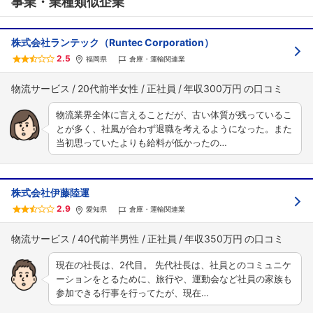
事業・業種類似企業
株式会社ランテック（Runtec Corporation）
2.5
福岡県
倉庫・運輸関連業
物流サービス
20代前半女性
正社員
年収300万円
物流業界全体に言えることだが、古い体質が残っているこ
とが多く、社風が合わず退職を考えるようになった。また
当初思っていたよりも給料が低かったの…
株式会社伊藤陸運
2.9
愛知県
倉庫・運輸関連業
物流サービス
40代前半男性
正社員
年収350万円
現在の社長は、2代目。 先代社長は、社員とのコミュニケ
ーションをとるために、旅行や、運動会など社員の家族も
参加できる行事を行ってたが、現在…