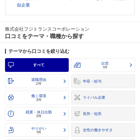
似企業
株式会社フジトランスコーポレーション
口コミをテーマ・職種から探す
テーマから口コミを絞り込む
出世
すべて
1件
退職理由
年収・給与
2件
働く環境
ライバル企業
3件
残業・休日出勤
長所・短所
3件
やりがい
女性の働きやすさ
1件