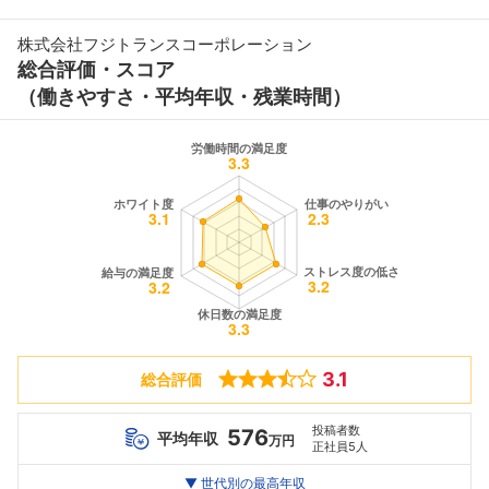
株式会社フジトランスコーポレーション
総合評価・スコア
（働きやすさ・平均年収・残業時間）
3.1
総合評価
投稿者数
576
平均年収
万円
正社員5人
世代別
20代
▼ 世代別の最高年収
30代
40代