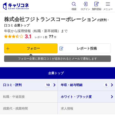
検索
ログイン
無料登録
メニュー
株式会社フジトランスコーポレーション
の評判・
口コミ 企業トップ
年収から採用情報（転職・新卒就職）まで
3.1
??
レポート数
件
フォロー
レポート投稿
フォロー企業に新着口コミが追加されるとメールで通知します
企業
トップ
口コミ・
評判
10
年収・
給与明細
5
転職・
中途面接
ホワイト・
ブラック度
残業代・
残業時間
求人情報