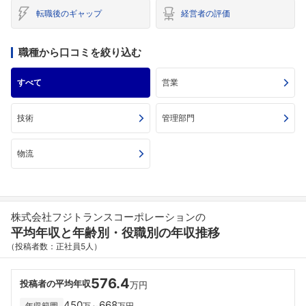
転職後のギャップ
経営者の評価
職種から口コミを絞り込む
すべて
営業
技術
管理部門
物流
株式会社フジトランスコーポレーションの
平均年収と年齢別・役職別の年収推移
（投稿者数：正社員5人）
576.4
投稿者の平均年収
万円
450
668
年収範囲
万～
万円