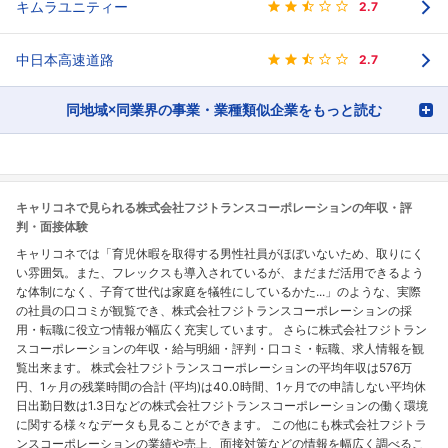
キムラユニティー
2.7
中日本高速道路
2.7
同地域×同業界の事業・業種類似企業をもっと読む
キャリコネで見られる株式会社フジトランスコーポレーションの年収・評
判・面接体験
キャリコネでは「育児休暇を取得する男性社員がほぼいないため、取りにく
い雰囲気。また、フレックスも導入されているが、まだまだ活用できるよう
な体制になく、子育て世代は家庭を犠牲にしているかた...」のような、実際
の社員の口コミが観覧でき、株式会社フジトランスコーポレーションの採
用・転職に役立つ情報が幅広く充実しています。 さらに株式会社フジトラン
スコーポレーションの年収・給与明細・評判・口コミ・転職、求人情報を観
覧出来ます。 株式会社フジトランスコーポレーションの平均年収は576万
円、1ヶ月の残業時間の合計 (平均)は40.0時間、1ヶ月での申請しない平均休
日出勤日数は1.3日などの株式会社フジトランスコーポレーションの働く環境
に関する様々なデータも見ることができます。 この他にも株式会社フジトラ
ンスコーポレーションの業績や売上、面接対策などの情報を幅広く調べるこ