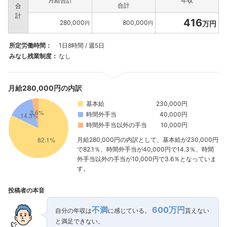
月給合計
年収
合計
合
計
416
280,000
800,000
万円
円
円
所定労働時間：
1日8時間 / 週5日
みなし残業制度：
なし
月給280,000円の内訳
基本給
230,000円
時間外手当
40,000円
時間外手当以外の手当
10,000円
月給280,000円の内訳として、基本給が230,000円
で82.1％、時間外手当が40,000円で14.3％、時間
外手当以外の手当が10,000円で3.6％となっていま
す。
投稿者の本音
不満
600万円
自分の年収は
に感じている。
貰えない
と満足できない。