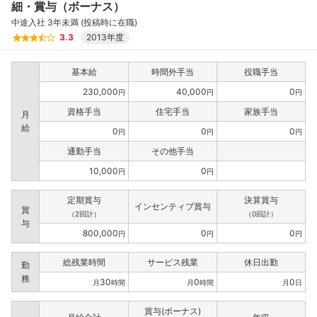
細・賞与（ボーナス）
中途入社 3年未満 (投稿時に在職)
3.3
2013年度
基本給
時間外手当
役職手当
230,000
40,000
0
円
円
円
資格手当
住宅手当
家族手当
月
給
0
0
0
円
円
円
通勤手当
その他手当
10,000
0
円
円
定期賞与
決算賞与
インセンティブ賞与
賞
（2回計）
（0回計）
与
800,000
0
0
円
円
円
総残業時間
サービス残業
休日出勤
勤
務
30
0
0
月
時間
月
時間
月
日
賞与(ボーナス)