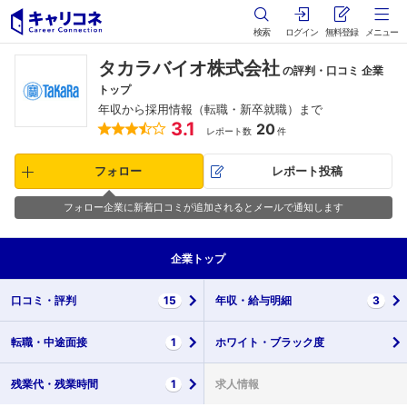
検索
ログイン
無料登録
メニュー
タカラバイオ株式会社
の評判・口コミ 企業
トップ
年収から採用情報（転職・新卒就職）まで
3.1
20
レポート数
件
フォロー
レポート投稿
フォロー企業に新着口コミが追加されるとメールで通知します
企業
トップ
口コミ・
評判
15
年収・
給与明細
3
転職・
中途面接
1
ホワイト・
ブラック度
残業代・
残業時間
1
求人情報