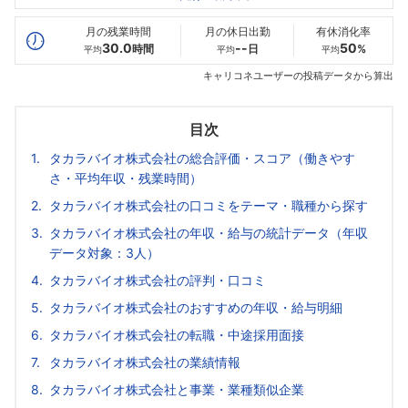
最高年収
533
460
--万
万
万
月の残業時間
月の休日出勤
有休消化率
30.0
--
50
時間
日
%
平均
平均
平均
キャリコネユーザーの投稿データから算出
目次
タカラバイオ株式会社の総合評価・スコア（働きやす
さ・平均年収・残業時間）
タカラバイオ株式会社の口コミをテーマ・職種から探す
タカラバイオ株式会社の年収・給与の統計データ（年収
データ対象：3人）
タカラバイオ株式会社の評判・口コミ
タカラバイオ株式会社のおすすめの年収・給与明細
タカラバイオ株式会社の転職・中途採用面接
タカラバイオ株式会社の業績情報
タカラバイオ株式会社と事業・業種類似企業