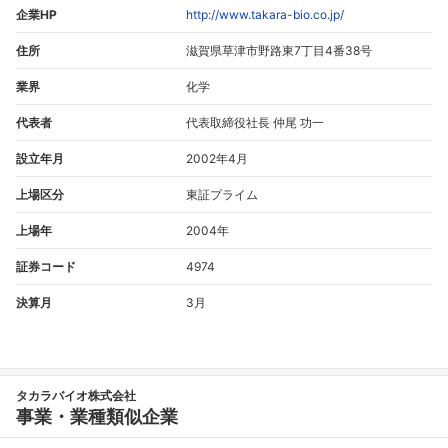
企業HP
http://www.takara-bio.co.jp/
住所
滋賀県草津市野路東7丁目4番38号
業界
化学
代表者
代表取締役社長 仲尾 功一
設立年月
2002年4月
上場区分
東証プライム
上場年
2004年
証券コード
4974
決算月
3月
タカラバイオ株式会社
事業・業種類似企業