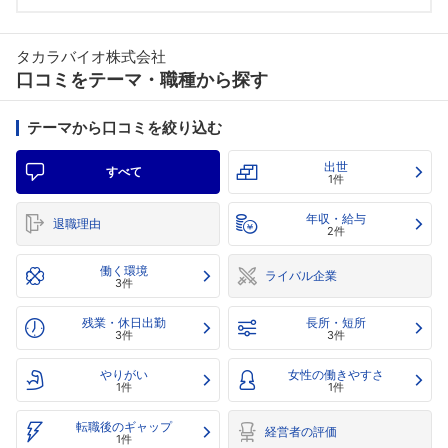
タカラバイオ株式会社
口コミをテーマ・職種から探す
テーマから口コミを絞り込む
出世
すべて
1件
年収・給与
退職理由
2件
働く環境
ライバル企業
3件
残業・休日出勤
長所・短所
3件
3件
やりがい
女性の働きやすさ
1件
1件
転職後のギャップ
経営者の評価
1件