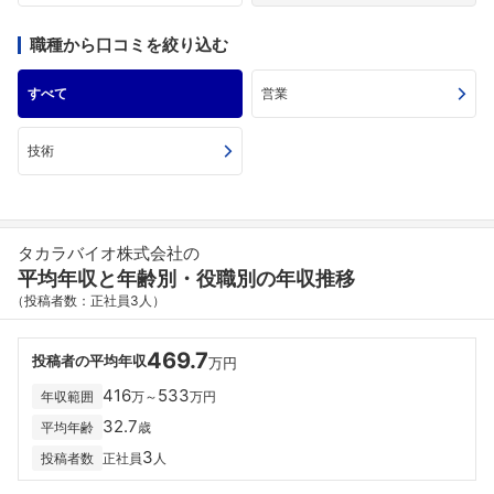
職種から口コミを絞り込む
すべて
営業
技術
タカラバイオ株式会社の
平均年収と年齢別・役職別の年収推移
（投稿者数：正社員3人）
469.7
投稿者の平均年収
万円
416
533
年収範囲
万～
万円
32.7
平均年齢
歳
3
投稿者数
正社員
人