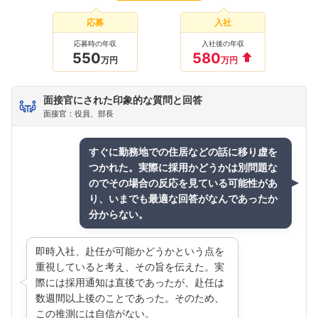
応募
入社
応募時の年収
入社後の年収
550
580
万円
万円
面接官にされた印象的な質問と回答
面接官：役員、部長
すぐに勤務地での住居などの話に移り虚を
つかれた。実際に採用かどうかは別問題な
のでその場合の反応を見ている可能性があ
り、いまでも最適な回答がなんであったか
分からない。
フォローしました
こちらの企業もフォローしませんか？
即時入社、赴任が可能かどうかという点を
重視していると考え、その旨を伝えた。実
際には採用通知は直後であったが、赴任は
数週間以上後のことであった。そのため、
この推測には自信がない。