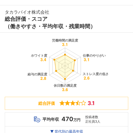
タカラバイオ株式会社
総合評価・スコア
（働きやすさ・平均年収・残業時間）
3.1
総合評価
投稿者数
470
平均年収
万円
正社員3人
世代別
20代
▼ 世代別の最高年収
30代
40代