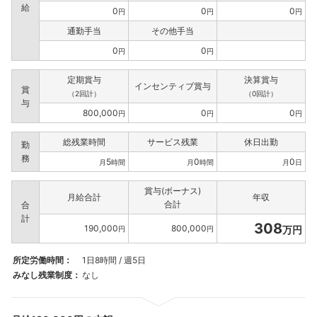
給
0
0
0
円
円
円
通勤手当
その他手当
0
0
円
円
定期賞与
決算賞与
インセンティブ賞与
賞
（2回計）
（0回計）
与
800,000
0
0
円
円
円
総残業時間
サービス残業
休日出勤
勤
務
5
0
0
月
時間
月
時間
月
日
賞与(ボーナス)
月給合計
年収
合計
合
計
308
190,000
800,000
万円
円
円
所定労働時間：
1日8時間 / 週5日
みなし残業制度：
なし