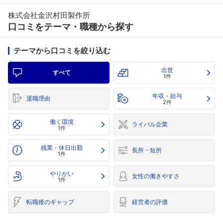
株式会社金沢村田製作所
口コミをテーマ・職種から探す
テーマから口コミを絞り込む
出世
すべて
1件
年収・給与
退職理由
2件
働く環境
ライバル企業
1件
残業・休日出勤
長所・短所
1件
やりがい
女性の働きやすさ
1件
転職後のギャップ
経営者の評価