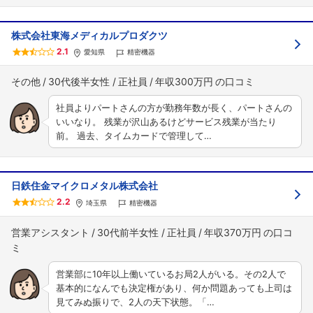
株式会社東海メディカルプロダクツ
2.1
愛知県
精密機器
その他
30代後半女性
正社員
年収300万円
社員よりパートさんの方が勤務年数が長く、パートさんの
いいなり。 残業が沢山あるけどサービス残業が当たり
前。 過去、タイムカードで管理して…
日鉄住金マイクロメタル株式会社
2.2
埼玉県
精密機器
営業アシスタント
30代前半女性
正社員
年収370万円
営業部に10年以上働いているお局2人がいる。その2人で
基本的になんでも決定権があり、何か問題あっても上司は
見てみぬ振りで、2人の天下状態。「…