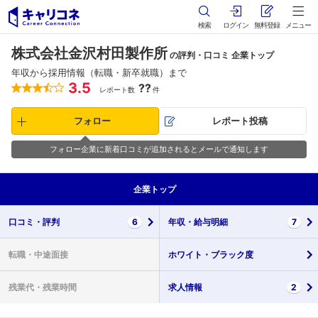
検索
ログイン
無料登録
メニュー
株式会社金沢村田製作所
の評判・口コミ 企業トップ
年収から採用情報（転職・新卒就職）まで
3.5
??
レポート数
件
フォロー
レポート投稿
フォロー企業に新着口コミが追加されるとメールで通知します
企業
トップ
口コミ・
評判
6
年収・
給与明細
7
転職・
中途面接
ホワイト・
ブラック度
残業代・
残業時間
求人情報
2