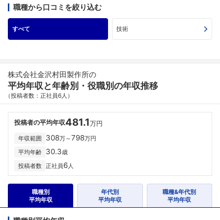
職種から口コミを絞り込む
すべて
技術
株式会社金沢村田製作所の
平均年収と年齢別・役職別の年収推移
（投稿者数：正社員6人）
481.1
投稿者の平均年収
万円
308
798
年収範囲
万～
万円
30.3
平均年齢
歳
6
投稿者数
正社員
人
職種別
年代別
職種&年代別
平均年収
平均年収
平均年収