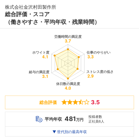
株式会社金沢村田製作所
総合評価・スコア
（働きやすさ・平均年収・残業時間）
3.5
総合評価
投稿者数
481
平均年収
万円
正社員6人
世代別
20代
▼ 世代別の最高年収
30代
40代
最高年収
436
798
--万
万
万