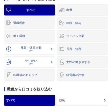
すべて
出世
退職理由
年収・給与
働く環境
ライバル企業
残業・休日出勤
長所・短所
1件
やりがい
女性の働きやすさ
1件
転職後のギャップ
経営者の評価
職種から口コミを絞り込む
すべて
技術