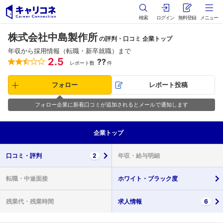
検索
ログイン
無料登録
メニュー
株式会社中島製作所
の評判・口コミ 企業トップ
年収から採用情報（転職・新卒就職）まで
2.5
??
レポート数
件
フォロー
レポート投稿
フォロー企業に新着口コミが追加されるとメールで通知します
企業
トップ
口コミ・
評判
2
年収・
給与明細
転職・
中途面接
ホワイト・
ブラック度
残業代・
残業時間
求人情報
6