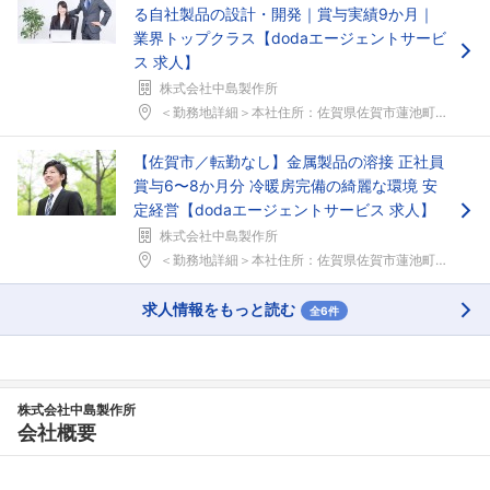
る自社製品の設計・開発｜賞与実績9か月｜
業界トップクラス【dodaエージェントサービ
ス 求人】
株式会社中島製作所
＜勤務地詳細＞本社住所：佐賀県佐賀市蓮池町大字蓮池...
【佐賀市／転勤なし】金属製品の溶接 正社員
賞与6〜8か月分 冷暖房完備の綺麗な環境 安
定経営【dodaエージェントサービス 求人】
株式会社中島製作所
＜勤務地詳細＞本社住所：佐賀県佐賀市蓮池町大字蓮池...
フォローしました
こちらの企業もフォローしませんか？
求人情報をもっと読む
全6件
株式会社中島製作所
会社概要