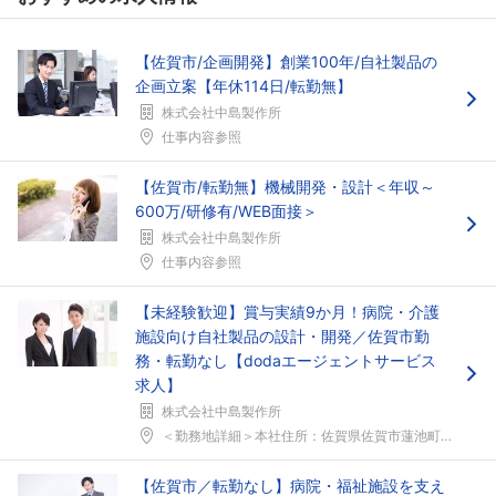
【佐賀市/企画開発】創業100年/自社製品の
企画立案【年休114日/転勤無】
株式会社中島製作所
仕事内容参照
【佐賀市/転勤無】機械開発・設計＜年収～
600万/研修有/WEB面接＞
株式会社中島製作所
仕事内容参照
【未経験歓迎】賞与実績9か月！病院・介護
施設向け自社製品の設計・開発／佐賀市勤
務・転勤なし【dodaエージェントサービス
求人】
株式会社中島製作所
＜勤務地詳細＞本社住所：佐賀県佐賀市蓮池町大字蓮池...
【佐賀市／転勤なし】病院・福祉施設を支え