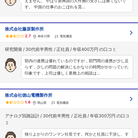
えません。 やはり新興国の人件費の安さには勝てないで
す。 中国の仕事のおこぼれを貰…
株式会社藤原製作所
2.7
神奈川県
電気機器
研究開発
30代前半男性
正社員
年収400万円
部内の連携は優れているのですが，部門間の連携が少し足
らず，少しの問題の解決にもかなりの時間がかかっていた
印象です．上司は優しく業務上の相談は…
株式会社徳山電機製作所
1.6
岡山県
電気機器
アナログ回路設計
30代前半男性
正社員
年収300万円
独りよがりのワンマン社長です。何かと社員に干渉し、す