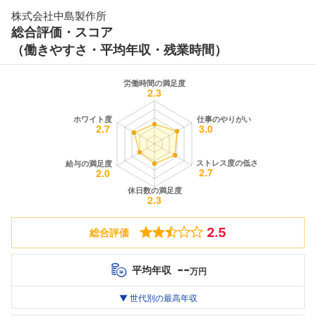
株式会社中島製作所
総合評価・スコア
（働きやすさ・平均年収・残業時間）
2.5
総合評価
--
平均年収
万円
世代別
20代
▼ 世代別の最高年収
30代
40代
最高年収
--万
--万
--万