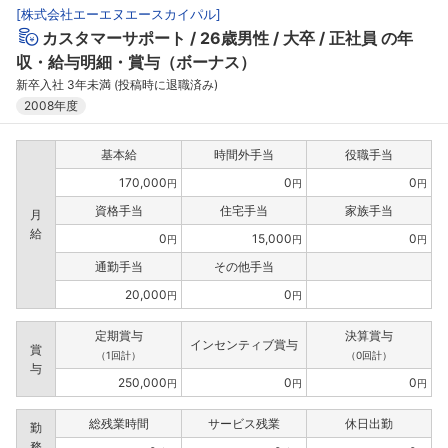
[
株式会社エーエヌエースカイパル
]
カスタマーサポート
26歳男性
大卒
正社員
の年
収・給与明細・賞与（ボーナス）
新卒入社 3年未満 (投稿時に退職済み)
2008年度
基本給
時間外手当
役職手当
170,000
0
0
円
円
円
資格手当
住宅手当
家族手当
月
給
0
15,000
0
円
円
円
通勤手当
その他手当
20,000
0
円
円
定期賞与
決算賞与
インセンティブ賞与
賞
（1回計）
（0回計）
与
250,000
0
0
円
円
円
総残業時間
サービス残業
休日出勤
勤
務