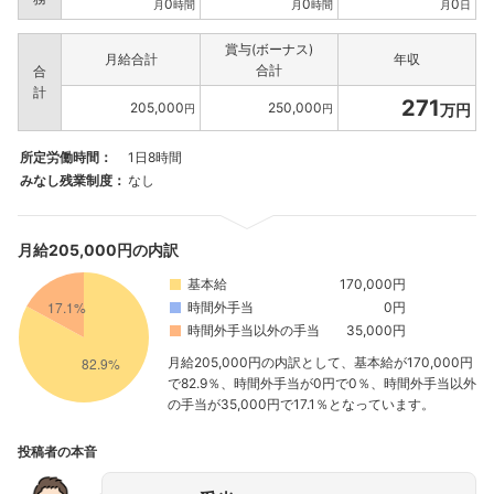
0
0
0
月
時間
月
時間
月
日
賞与(ボーナス)
月給合計
年収
合計
合
計
271
205,000
250,000
万円
円
円
所定労働時間：
1日8時間
みなし残業制度：
なし
月給205,000円の内訳
基本給
170,000円
時間外手当
0円
時間外手当以外の手当
35,000円
月給205,000円の内訳として、基本給が170,000円
で82.9％、時間外手当が0円で0％、時間外手当以外
の手当が35,000円で17.1％となっています。
投稿者の本音