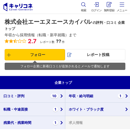
検索
ログイン
無料登録
メニュー
株式会社エーエヌエースカイパル
の評判・口コミ 企業
トップ
年収から採用情報（転職・新卒就職）まで
2.7
??
レポート数
件
フォロー
レポート投稿
フォロー企業に新着口コミが追加されるとメールで通知します
企業
トップ
口コミ・
評判
10
年収・
給与明細
1
転職・
中途面接
1
ホワイト・
ブラック度
残業代・
残業時間
1
求人情報