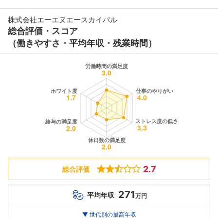
株式会社エーエヌエースカイパル
総合評価・スコア
（働きやすさ・平均年収・残業時間）
2.7
総合評価
271
平均年収
万円
世代別
20代
▼ 世代別の最高年収
30代
40代