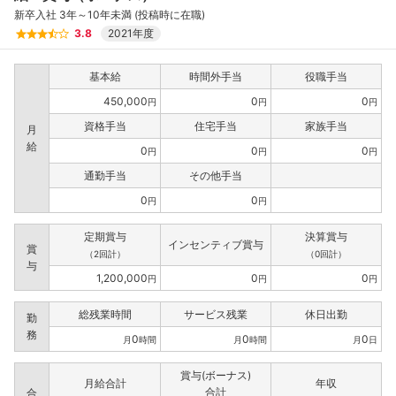
新卒入社 3年～10年未満 (投稿時に在職)
3.8
2021年度
基本給
時間外手当
役職手当
450,000
0
0
円
円
円
資格手当
住宅手当
家族手当
月
給
0
0
0
円
円
円
通勤手当
その他手当
0
0
円
円
定期賞与
決算賞与
インセンティブ賞与
賞
（2回計）
（0回計）
与
1,200,000
0
0
円
円
円
総残業時間
サービス残業
休日出勤
勤
務
0
0
0
月
時間
月
時間
月
日
賞与(ボーナス)
月給合計
年収
合計
合