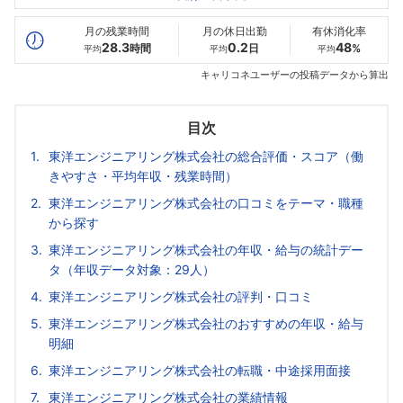
最高年収
806
896
--万
万
万
月の残業時間
月の休日出勤
有休消化率
28.3
0.2
48
時間
日
%
平均
平均
平均
キャリコネユーザーの投稿データから算出
目次
東洋エンジニアリング株式会社の総合評価・スコア（働
きやすさ・平均年収・残業時間）
東洋エンジニアリング株式会社の口コミをテーマ・職種
から探す
東洋エンジニアリング株式会社の年収・給与の統計デー
タ（年収データ対象：29人）
東洋エンジニアリング株式会社の評判・口コミ
東洋エンジニアリング株式会社のおすすめの年収・給与
明細
東洋エンジニアリング株式会社の転職・中途採用面接
東洋エンジニアリング株式会社の業績情報