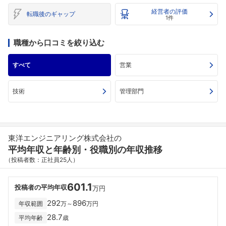
経営者の評価
転職後のギャップ
1件
職種から口コミを絞り込む
すべて
営業
技術
管理部門
東洋エンジニアリング株式会社の
平均年収と年齢別・役職別の年収推移
（投稿者数：正社員25人）
601.1
投稿者の平均年収
万円
292
896
年収範囲
万～
万円
28.7
平均年齢
歳