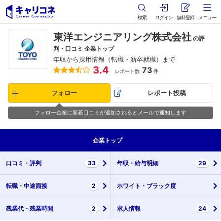
検索
ログイン
無料登録
メニュー
東洋エンジニアリング株式会社
の評
判・口コミ 企業トップ
年収から採用情報（転職・新卒就職）まで
3.4
73
レポート数
件
フォロー
レポート投稿
フォロー企業に新着口コミが追加されるとメールで通知します
企業
トップ
口コミ・
評判
33
年収・
給与明細
29
転職・
中途面接
2
ホワイト・
ブラック度
残業代・
残業時間
2
求人情報
24