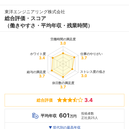
東洋エンジニアリング株式会社
総合評価・スコア
（働きやすさ・平均年収・残業時間）
3.4
総合評価
投稿者数
601
平均年収
万円
正社員25人
世代別
20代
▼ 世代別の最高年収
30代
40代