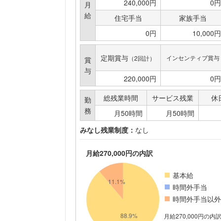
240,000円
0円
月
給
住宅手当
家族手当
0円
10,000円
定期賞与
インセンティブ賞与
（2回計）
賞
与
220,000円
0円
総残業時間
サービス残業
休
勤
務
月50時間
月50時間
みなし残業制度：
なし
月給270,000円の内訳
基本給
時間外手当
時間外手当以外
月給270,000円の