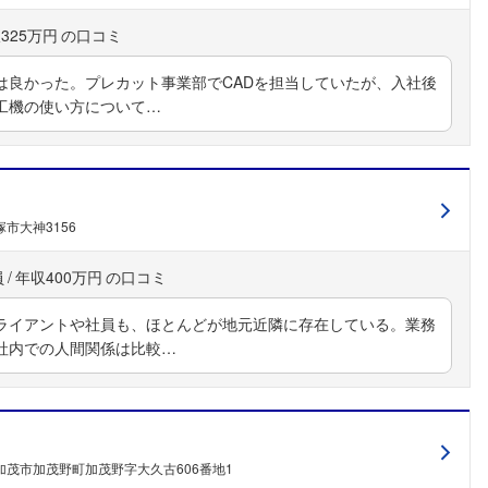
325万円
は良かった。プレカット事業部でCADを担当していたが、入社後
工機の使い方について…
市大神3156
員
年収400万円
ライアントや社員も、ほとんどが地元近隣に存在している。業務
社内での人間関係は比較…
加茂市加茂野町加茂野字大久古606番地1