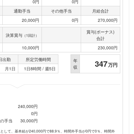
0円
0円
通勤手当
その他手当
月給合計
20,000円
0円
270,000円
賞与(ボーナス)
決算賞与
（1回計）
合計
10,000円
230,000円
日出勤
所定労働時間
年
347
万円
収
月1日
1日8時間 / 週5日
240,000円
0円
の手当
30,000円
フォローしました
内訳として、基本給が240,000円で88.9％、時間外手当が0円で0％、時間外