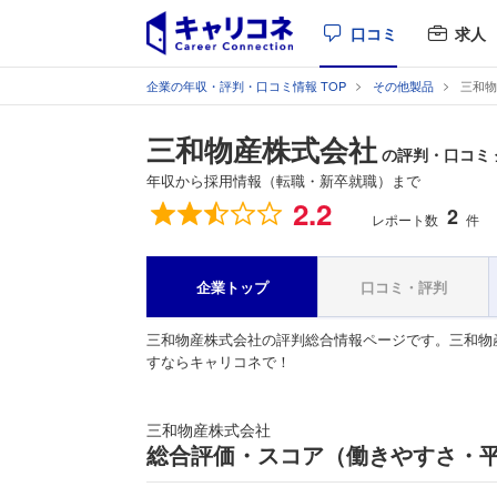
口コミ
求人
企業の年収・評判・口コミ情報 TOP
その他製品
三和物
三和物産株式会社
の評判・口コミ
年収から採用情報（転職・新卒就職）まで
総合評価
2.2
2
レポート数
件
企業トップ
口コミ・評判
三和物産株式会社の評判総合情報ページです。三和物
すならキャリコネで！
三和物産株式会社
総合評価・スコア（働きやすさ・