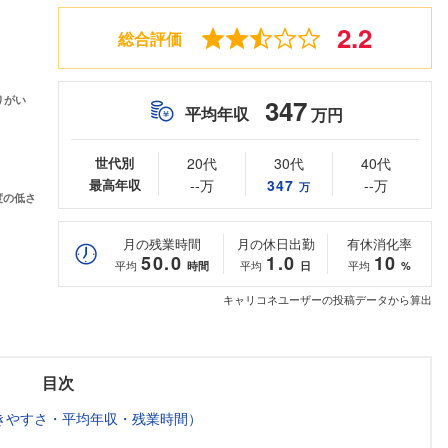
2.2
総合評価
347
平均年収
万円
世代別
20代
30代
40代
最高年収
--万
347
--万
万
月の残業時間
月の休日出勤
有休消化率
50.0
1.0
10
平均
平均
平均
時間
日
%
キャリコネユーザーの投稿データから算出
目次
きやすさ・平均年収・残業時間）