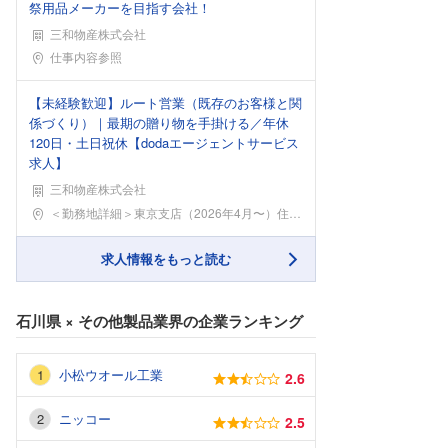
祭用品メーカーを目指す会社！
三和物産株式会社
勤務地
仕事内容参照
【未経験歓迎】ルート営業（既存のお客様と関
係づくり）｜最期の贈り物を手掛ける／年休
120日・土日祝休【dodaエージェントサービス
求人】
三和物産株式会社
勤務地
＜勤務地詳細＞東京支店（2026年4月〜）住所：東
求人情報をもっと読む
石川県
×
その他製品業界
の企業ランキング
小松ウオール工業
2.6
ニッコー
2.5