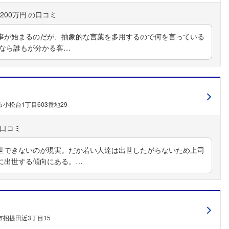
200万円
事が始まるのだが、抽象的な言葉を多用するので何を言っている
るなら誰もが分かる客…
小松台1丁目603番地29
世できないのが現実。だか若い人達は出世したがらないため上司
に出世する傾向にある。…
招提田近3丁目15