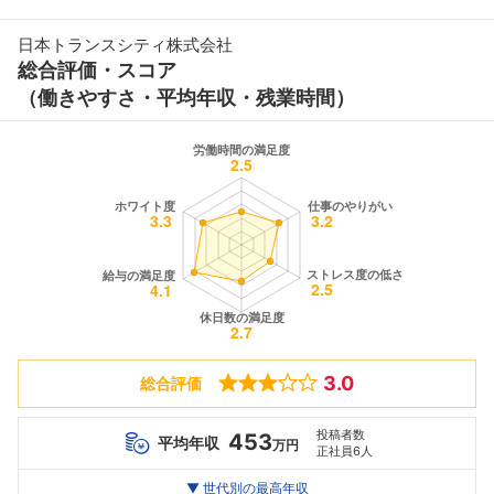
日本トランスシティ株式会社
総合評価・スコア
（働きやすさ・平均年収・残業時間）
3.0
総合評価
投稿者数
453
平均年収
万円
正社員6人
世代別
20代
▼ 世代別の最高年収
30代
40代