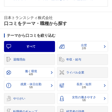
日本トランスシティ株式会社
口コミをテーマ・職種から探す
テーマから口コミを絞り込む
出世
すべて
2件
退職理由
年収・給与
働く環境
ライバル企業
4件
残業・休日出勤
長所・短所
1件
2件
女性の働きやすさ
やりがい
1件
転職後のギャップ
経営者の評価