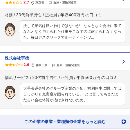
2.7
東京都
倉庫・運輸関連業
財務
30代前半男性
正社員
年収400万円
決して景気は良いわけではないが、なんとなく会社に来て
なんとなく与えられた仕事をこなすのに耐えられなくなっ
た。毎日デスクワークでルーティーンワ…
株式会社宇徳
2.6
神奈川県
倉庫・運輸関連業
物流サービス
20代前半男性
正社員
年収560万円
大手海運会社のグループ企業のため、福利厚生に関しては
しっかりと充実度が図られている。 とは言ってもまだま
だ古い会社体質が抜けきれないため、…
この企業の事業・業種類似企業をもっと読む