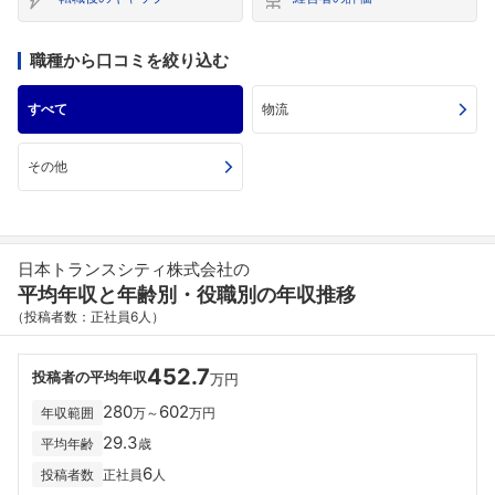
職種から口コミを絞り込む
すべて
物流
その他
日本トランスシティ株式会社の
平均年収と年齢別・役職別の年収推移
（投稿者数：正社員6人）
452.7
投稿者の平均年収
万円
280
602
年収範囲
万～
万円
29.3
平均年齢
歳
6
投稿者数
正社員
人