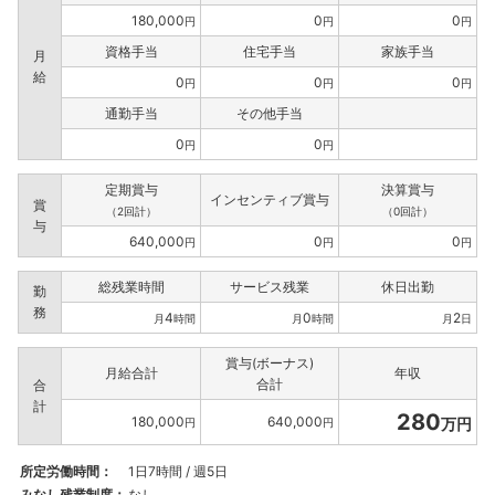
180,000
0
0
円
円
円
資格手当
住宅手当
家族手当
月
給
0
0
0
円
円
円
通勤手当
その他手当
0
0
円
円
定期賞与
決算賞与
インセンティブ賞与
賞
（2回計）
（0回計）
与
640,000
0
0
円
円
円
総残業時間
サービス残業
休日出勤
勤
務
4
0
2
月
時間
月
時間
月
日
賞与(ボーナス)
月給合計
年収
合計
合
計
280
180,000
640,000
万円
円
円
所定労働時間：
1日7時間 / 週5日
みなし残業制度：
なし