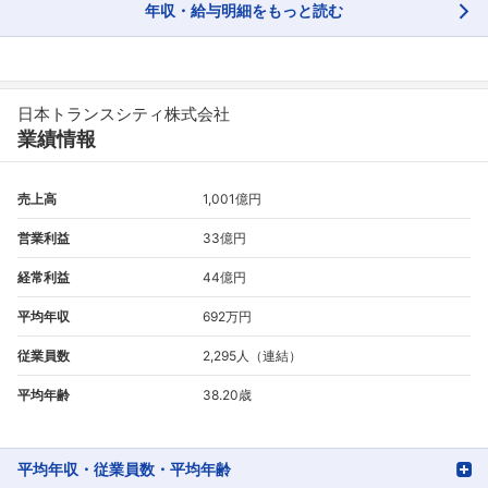
年収・給与明細をもっと読む
フォローしました
日本トランスシティ株式会社
こちらの企業もフォローしませんか？
業績情報
売上高
1,001億円
営業利益
33億円
経常利益
44億円
平均年収
692万円
従業員数
2,295人（連結）
平均年齢
38.20歳
平均年収・従業員数・平均年齢