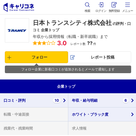
検索
ログイン
無料登録
メニュー
日本トランスシティ株式会社
の評判・口
コミ 企業トップ
年収から採用情報（転職・新卒就職）まで
3.0
??
レポート数
件
フォロー
レポート投稿
フォロー企業に新着口コミが追加されるとメールで通知します
企業
トップ
口コミ・
評判
10
年収・
給与明細
6
転職・
中途面接
ホワイト・
ブラック度
残業代・
残業時間
求人情報