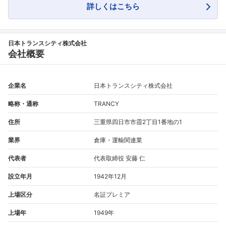
詳しくはこちら
日本トランスシティ株式会社
会社概要
企業名
日本トランスシティ株式会社
略称・通称
TRANCY
住所
三重県四日市市霞2丁目1番地の1
業界
倉庫・運輸関連業
代表者
代表取締役 安藤 仁
設立年月
1942年12月
上場区分
名証プレミア
上場年
1949年