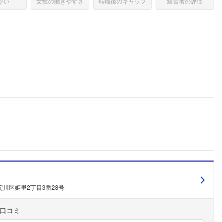
がい
女性の働きやすさ
転職後のギャップ
経営者の評価
川区姫里2丁目3番28号