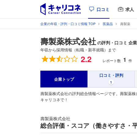
口コミ
求人
企業の年収・評判・口コミ情報 TOP
医薬品
壽製薬
壽製薬株式会社
の評判・口コミ 企
年収から採用情報（転職・新卒就職）まで
総合評価
2.2
1
レポート数
件
口コミ・評判
企業トップ
1
壽製薬株式会社の評判総合情報ページです。壽製薬株
キャリコネで！
壽製薬株式会社
総合評価・スコア（働きやすさ・