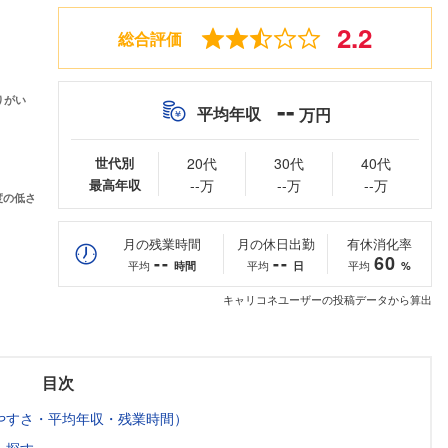
2.2
総合評価
--
平均年収
万円
世代別
20代
30代
40代
最高年収
--万
--万
--万
月の残業時間
月の休日出勤
有休消化率
--
--
60
平均
平均
平均
時間
日
%
キャリコネユーザーの投稿データから算出
目次
やすさ・平均年収・残業時間）