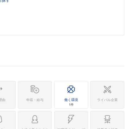
ら探す
理由
年収・給与
働く環境
ライバル企業
1件