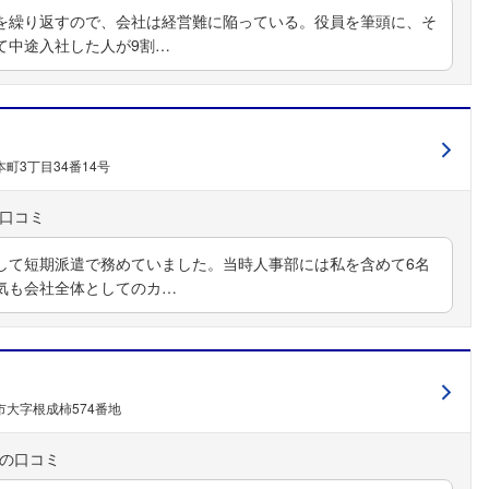
を繰り返すので、会社は経営難に陥っている。役員を筆頭に、そ
て中途入社した人が9割…
町3丁目34番14号
して短期派遣で務めていました。当時人事部には私を含めて6名
フォローしました
気も会社全体としてのカ…
こちらの企業もフォローしませんか？
大字根成柿574番地