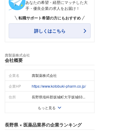
あなたの希望・経歴にマッチした大
手・優良企業の求人をお届け！
転職サポート希望の方にもおすすめ
詳しくはこちら
壽製薬株式会社
会社概要
企業名
壽製薬株式会社
企業HP
https://www.kotobuki-pharm.co.jp/
住所
長野県埴科郡坂城町大字坂城63...
もっと見る
長野県
×
医薬品業界
の企業ランキング