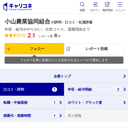
検索
ログイン
無料登録
メニュー
小山農業協同組合
の評判・口コミ・社員評価
年収・給与ややりがい、出世コース、退職理由まで
2.1
6
レポート数
件
フォロー
レポート投稿
フォロー企業に新着口コミが追加されるとメールで通知します
企業
トップ
口コミ・
評判
1
年収・
給与明細
2
転職・
中途面接
1
ホワイト・
ブラック度
残業代・
残業時間
1
求人情報