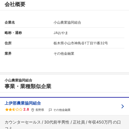
会社概要
企業名
小山農業協同組合
略称・通称
JAおやま
住所
栃木県小山市神鳥谷1丁目11番32号
業界
その他金融業
小山農業協同組合
事業・業種類似企業
上伊那農業協同組合
2.8
長野県
その他金融業
カウンターセールス
30代前半男性
正社員
年収450万円