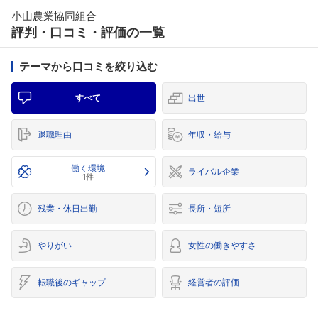
小山農業協同組合
評判・口コミ・評価の一覧
テーマから口コミを絞り込む
すべて
出世
退職理由
年収・給与
働く環境
ライバル企業
1件
残業・休日出勤
長所・短所
やりがい
女性の働きやすさ
転職後のギャップ
経営者の評価