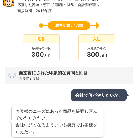
応募した部署：窓口
職種：財務・会計関連職
面接時期：2016年度
選考期間：
1週間
応募
入社
応募時の年収
入社後の年収
300
300
万円
万円
面接官にされた印象的な質問と回答
面接官：役員
会社で何がやりたいか。
お客様のニーズにあった商品を提案し喜ん
でいただきたい。
会社の顔となるよういつも笑顔でお客様を
迎えたい。