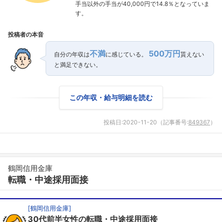
手当以外の手当が40,000円で14.8％となっていま
す。
投稿者の本音
不満
500万円
自分の年収は
に感じている。
貰えない
と満足できない。
この年収・給与明細を読む
投稿日:
2020-11-20
（記事番号:
849367
）
鶴岡信用金庫
転職・中途採用面接
[
鶴岡信用金庫
]
30代前半女性の転職・中途採用面接