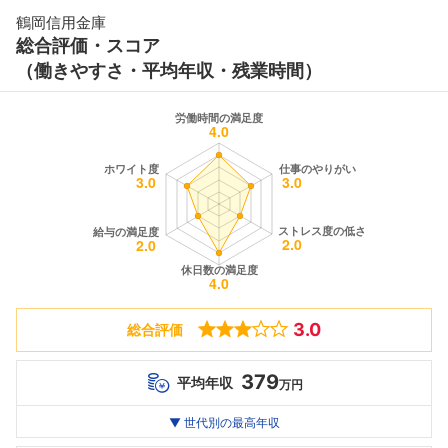
鶴岡信用金庫
総合評価・スコア
（働きやすさ・平均年収・残業時間）
3.0
総合評価
379
平均年収
万円
世代別
20代
▼ 世代別の最高年収
30代
40代
最高年収
--万
379
--万
万