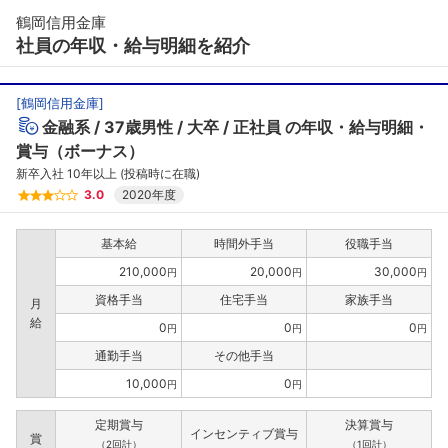
鶴岡信用金庫
社員の年収・給与明細を紹介
[
鶴岡信用金庫
]
金融系
37歳男性
大卒
正社員
の年収・給与明細・
賞与（ボーナス）
新卒入社 10年以上 (投稿時に在職)
3.0
2020年度
基本給
時間外手当
役職手当
210,000
20,000
30,000
円
円
円
資格手当
住宅手当
家族手当
月
給
0
0
0
円
円
円
通勤手当
その他手当
10,000
0
円
円
定期賞与
決算賞与
インセンティブ賞与
賞
（2回計）
（1回計）