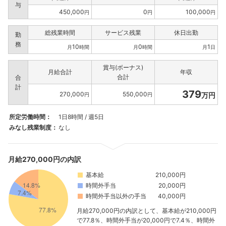
与
450,000
0
100,000
円
円
円
総残業時間
サービス残業
休日出勤
勤
務
10
0
1
月
時間
月
時間
月
日
賞与(ボーナス)
月給合計
年収
合計
合
計
379
270,000
550,000
万円
円
円
所定労働時間：
1日8時間 / 週5日
みなし残業制度：
なし
月給270,000円の内訳
基本給
210,000円
時間外手当
20,000円
時間外手当以外の手当
40,000円
月給270,000円の内訳として、基本給が210,000円
で77.8％、時間外手当が20,000円で7.4％、時間外