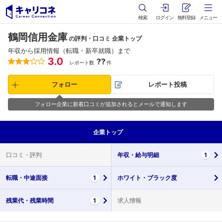
検索
ログイン
無料登録
メニュー
鶴岡信用金庫
の評判・口コミ 企業トップ
年収から採用情報（転職・新卒就職）まで
3.0
??
レポート数
件
フォロー
レポート投稿
フォロー企業に新着口コミが追加されるとメールで通知します
企業
トップ
口コミ・
評判
年収・
給与明細
1
転職・
中途面接
1
ホワイト・
ブラック度
残業代・
残業時間
1
求人情報