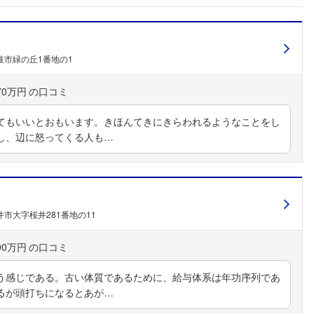
枝市緑の丘1番地の1
70万円
てもいいとおもいます。きほんてきにきらわれるようなことをし
し、辺に怒ってくる人も…
市大字桜井281番地の11
00万円
う感じである。古い体質であるために、給与体系は年功序列であ
るが頭打ちになるとあが…