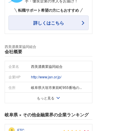
手・優良企業の求人をお届け！
転職サポート希望の方にもおすすめ
詳しくはこちら
西美濃農業協同組合
会社概要
企業名
西美濃農業協同組合
企業HP
http://www.jan.or.jp/
住所
岐阜県大垣市東前町955番地の...
もっと見る
岐阜県
×
その他金融業界
の企業ランキング
FTC