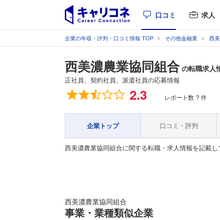
口コミ
求人
企業の年収・評判・口コミ情報 TOP
その他金融業
西美
西美濃農業協同組合
の転職求人
正社員、契約社員、派遣社員の応募情報
総合評価
2.3
レポート数
? 件
企業トップ
口コミ・評判
西美濃農業協同組合に関する転職・求人情報を記載し
西美濃農業協同組合
事業・業種類似企業