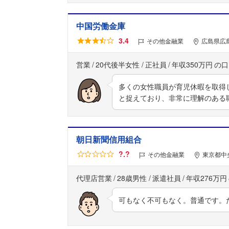
中国労働金庫
3.4
その他金融業
広島県広
営業
20代後半女性
正社員
年収350万円
多くの女性職員が育児休暇を取得
と捉えており、非常に理解のある
朝日新聞信用組合
?.?
その他金融業
東京都中
代理店営業
28歳男性
派遣社員
年収276万円
可もなく不可もなく。普通です。