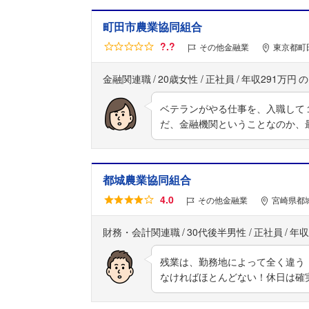
町田市農業協同組合
?.?
その他金融業
東京都町
金融関連職
20歳女性
正社員
年収291万円
ベテランがやる仕事を、入職して
だ、金融機関ということなのか、
都城農業協同組合
4.0
その他金融業
宮崎県都城
財務・会計関連職
30代後半男性
正社員
年収
残業は、勤務地によって全く違う
なければほとんどない！休日は確