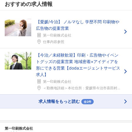
おすすめの求人情報
フォローしました
こちらの企業もフォローしませんか？
【愛媛/今治】 ノルマなし 学歴不問 印刷物や
広告物の提案営業
第一印刷株式会社
仕事内容参照
【今治／未経験歓迎】印刷・広告物やイベン
トグッズの提案営業 地域密着×アイディアを
形にできる営業【dodaエージェントサービス
求人】
第一印刷株式会社
＜勤務地詳細＞本社住所：愛媛県今治市喜田村1-6-...
求人情報をもっと読む
全2件
第一印刷株式会社