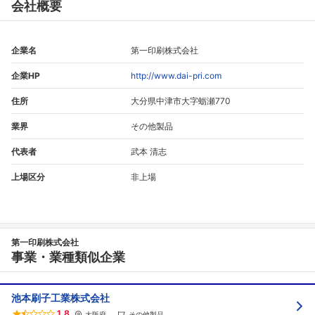
会社概要
企業名
第一印刷株式会社
企業HP
http://www.dai-pri.com
住所
大分県中津市大字蛎瀬770
業界
その他製品
代表者
武本 清志
上場区分
非上場
第一印刷株式会社
事業・業種類似企業
池本刷子工業株式会社
1.8
大阪府
その他製品