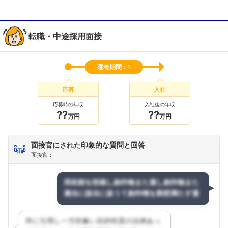
転職・中途採用面接
選考期間：
?
応募
入社
応募時の年収
入社後の年収
??
??
万円
万円
面接官にされた印象的な質問と回答
面接官：--