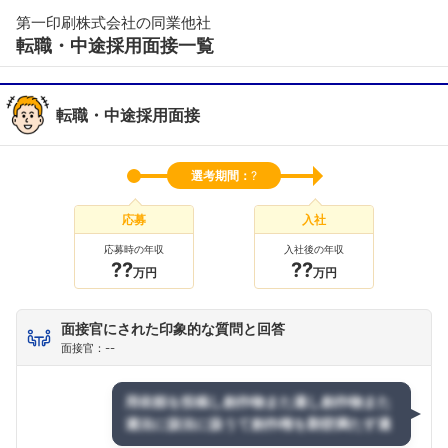
第一印刷株式会社の同業他社
転職・中途採用面接一覧
転職・中途採用面接
選考期間：
?
応募
入社
応募時の年収
入社後の年収
??
??
万円
万円
面接官にされた印象的な質問と回答
面接官：--