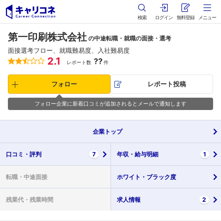
検索
ログイン
無料登録
メニュー
第一印刷株式会社
の中途転職・就職の面接・選考
面接選考フロー、就職難易度、入社難易度
2.1
??
レポート数
件
フォロー
レポート投稿
フォロー企業に新着口コミが追加されるとメールで通知します
企業
トップ
口コミ・
評判
7
年収・
給与明細
1
転職・
中途面接
ホワイト・
ブラック度
残業代・
残業時間
求人情報
2