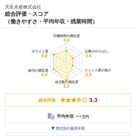
天生水産株式会社
総合評価・スコア
（働きやすさ・平均年収・残業時間）
3.3
総合評価
--
平均年収
万円
世代別
20代
▼ 世代別の最高年収
30代
40代
最高年収
401
--万
--万
万