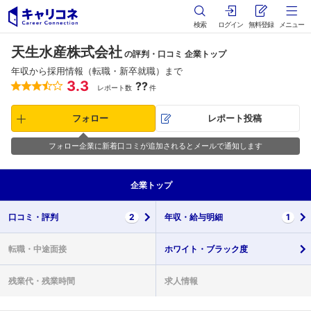
検索
ログイン
無料登録
メニュー
天生水産株式会社
の評判・口コミ 企業トップ
年収から採用情報（転職・新卒就職）まで
3.3
??
レポート数
件
フォロー
レポート投稿
フォロー企業に新着口コミが追加されるとメールで通知します
企業
トップ
口コミ・
評判
2
年収・
給与明細
1
転職・
中途面接
ホワイト・
ブラック度
残業代・
残業時間
求人情報