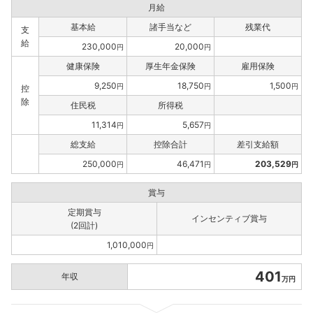
月給
基本給
諸手当など
残業代
支
給
230,000
20,000
円
円
健康保険
厚生年金保険
雇用保険
9,250
18,750
1,500
円
円
円
控
除
住民税
所得税
11,314
5,657
円
円
総支給
控除合計
差引支給額
250,000
46,471
203,529
円
円
円
賞与
定期賞与
インセンティブ賞与
(2回計)
1,010,000
円
401
年収
万円