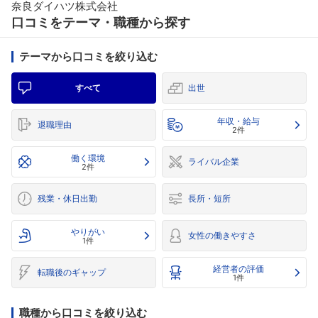
奈良ダイハツ株式会社
口コミをテーマ・職種から探す
テーマから口コミを絞り込む
すべて
出世
年収・給与
退職理由
2件
働く環境
ライバル企業
2件
残業・休日出勤
長所・短所
やりがい
女性の働きやすさ
1件
経営者の評価
転職後のギャップ
1件
職種から口コミを絞り込む