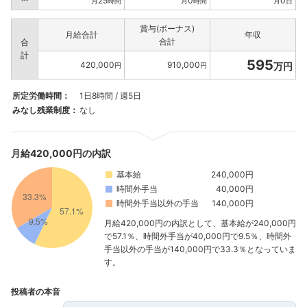
25
0
0
月
時間
月
時間
月
日
賞与(ボーナス)
月給合計
年収
合計
合
計
595
420,000
910,000
万円
円
円
所定労働時間：
1日8時間 / 週5日
みなし残業制度：
なし
月給420,000円の内訳
基本給
240,000円
時間外手当
40,000円
時間外手当以外の手当
140,000円
月給420,000円の内訳として、基本給が240,000円
で57.1％、時間外手当が40,000円で9.5％、時間外
手当以外の手当が140,000円で33.3％となっていま
す。
投稿者の本音