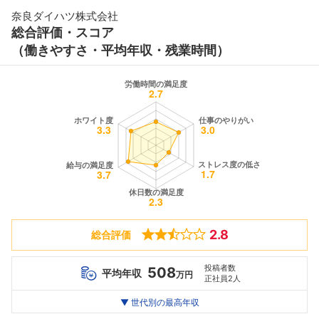
奈良ダイハツ株式会社
総合評価・スコア
（働きやすさ・平均年収・残業時間）
2.8
総合評価
投稿者数
508
平均年収
万円
正社員2人
世代別
20代
▼ 世代別の最高年収
30代
40代
最高年収
595
--万
--万
万