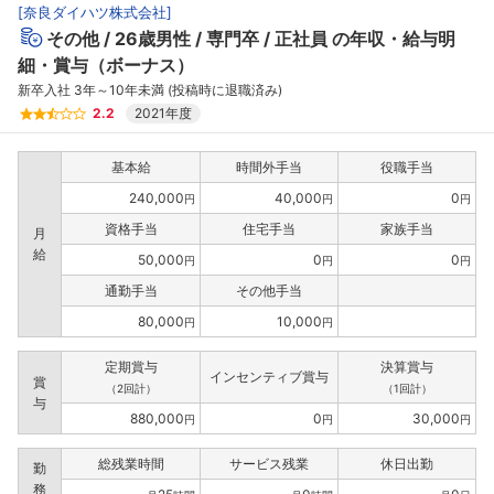
[
奈良ダイハツ株式会社
]
その他
26歳男性
専門卒
正社員
の年収・給与明
細・賞与（ボーナス）
新卒入社 3年～10年未満 (投稿時に退職済み)
2.2
2021年度
基本給
時間外手当
役職手当
240,000
40,000
0
円
円
円
資格手当
住宅手当
家族手当
月
給
50,000
0
0
円
円
円
通勤手当
その他手当
80,000
10,000
円
円
定期賞与
決算賞与
インセンティブ賞与
賞
（2回計）
（1回計）
与
880,000
0
30,000
円
円
円
総残業時間
サービス残業
休日出勤
勤
務