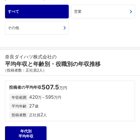
すべて
営業
その他
奈良ダイハツ株式会社の
平均年収と年齢別・役職別の年収推移
（投稿者数：正社員2人）
507.5
投稿者の平均年収
万円
420
595
年収範囲
万～
万円
27
平均年齢
歳
2
投稿者数
正社員
人
年代別
平均年収