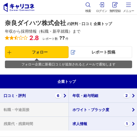
検索
ログイン
無料登録
メニュー
奈良ダイハツ株式会社
の評判・口コミ 企業トップ
年収から採用情報（転職・新卒就職）まで
2.8
??
レポート数
件
フォロー
レポート投稿
フォロー企業に新着口コミが追加されるとメールで通知します
企業
トップ
口コミ・
評判
6
年収・
給与明細
2
転職・
中途面接
ホワイト・
ブラック度
残業代・
残業時間
求人情報
1