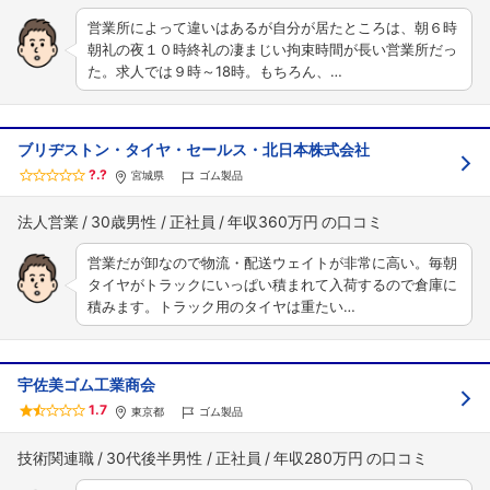
営業所によって違いはあるが自分が居たところは、朝６時
朝礼の夜１０時終礼の凄まじい拘束時間が長い営業所だっ
た。求人では９時～18時。もちろん、…
ブリヂストン・タイヤ・セールス・北日本株式会社
?.?
宮城県
ゴム製品
法人営業
30歳男性
正社員
年収360万円
営業だが卸なので物流・配送ウェイトが非常に高い。毎朝
タイヤがトラックにいっぱい積まれて入荷するので倉庫に
積みます。トラック用のタイヤは重たい…
宇佐美ゴム工業商会
1.7
東京都
ゴム製品
技術関連職
30代後半男性
正社員
年収280万円