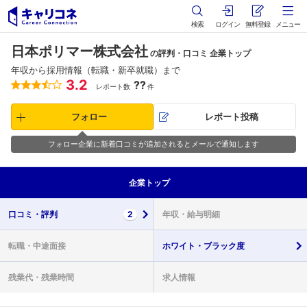
検索
ログイン
無料登録
メニュー
日本ポリマー株式会社
の評判・口コミ 企業トップ
年収から採用情報（転職・新卒就職）まで
3.2
??
レポート数
件
フォロー
レポート投稿
フォロー企業に新着口コミが追加されるとメールで通知します
企業
トップ
口コミ・
評判
2
年収・
給与明細
転職・
中途面接
ホワイト・
ブラック度
残業代・
残業時間
求人情報