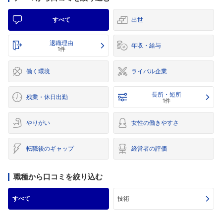
すべて
出世
退職理由
年収・給与
1件
働く環境
ライバル企業
長所・短所
残業・休日出勤
1件
やりがい
女性の働きやすさ
転職後のギャップ
経営者の評価
職種から口コミを絞り込む
すべて
技術