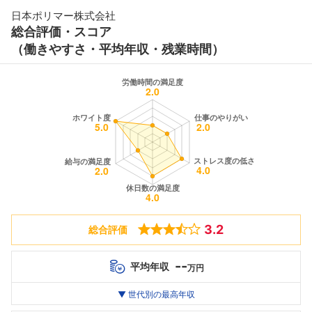
日本ポリマー株式会社
総合評価・スコア
（働きやすさ・平均年収・残業時間）
3.2
総合評価
--
平均年収
万円
世代別
20代
▼ 世代別の最高年収
30代
40代
最高年収
--万
--万
--万