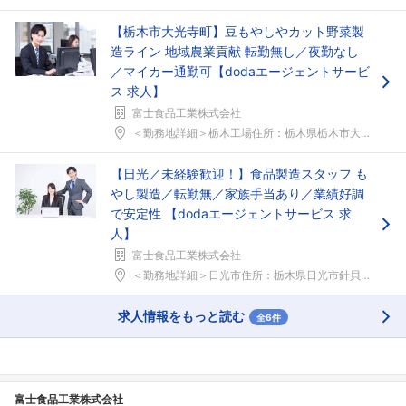
【栃木市大光寺町】豆もやしやカット野菜製
造ライン 地域農業貢献 転勤無し／夜勤なし
／マイカー通勤可【dodaエージェントサービ
ス 求人】
富士食品工業株式会社
＜勤務地詳細＞栃木工場住所：栃木県栃木市大光寺町6...
【日光／未経験歓迎！】食品製造スタッフ も
やし製造／転勤無／家族手当あり／業績好調
で安定性 【dodaエージェントサービス 求
人】
富士食品工業株式会社
フォローしました
＜勤務地詳細＞日光市住所：栃木県日光市針貝188番...
こちらの企業もフォローしませんか？
求人情報をもっと読む
全6件
富士食品工業株式会社