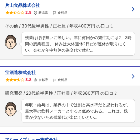
片山食品株式会社
2.8
新潟県
食料品
その他
30代後半男性
正社員
年収400万円
残業はほぼ無いに等しい。年に何回かの繁忙期には2、3時
間の残業程度。 休みは大体週休2日だが連休が取りにく
い、会社が年中無休の為交代で休む…
宝酒造株式会社
3.8
京都府
食料品
研究開発
20代前半男性
正社員
年収380万円
年収・給与は、業界の中では割と高水準だと思われるが、
最大手の飲料メーカーとすると低めである。 これは、残
業が少ないため残業代が出にくいとい…
アシードブリュー株式会社