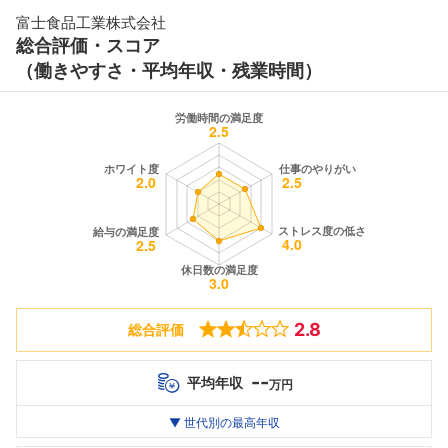
富士食品工業株式会社
総合評価・スコア
（働きやすさ・平均年収・残業時間）
2.8
総合評価
--
平均年収
万円
世代別
20代
▼ 世代別の最高年収
30代
40代
最高年収
--万
--万
--万