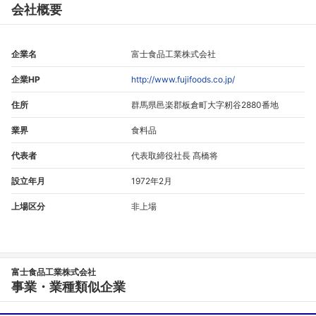
会社概要
企業名
富士食品工業株式会社
企業HP
http://www.fujifoods.co.jp/
住所
群馬県邑楽郡板倉町大字籾谷2880番地
業界
食料品
代表者
代表取締役社長 髙橋将
設立年月
1972年2月
上場区分
非上場
富士食品工業株式会社
事業・業種類似企業