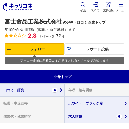
検索
ログイン
無料登録
メニュー
富士食品工業株式会社
の評判・口コミ 企業トップ
年収から採用情報（転職・新卒就職）まで
2.8
??
レポート数
件
フォロー
レポート投稿
フォロー企業に新着口コミが追加されるとメールで通知します
企業
トップ
口コミ・
評判
4
年収・
給与明細
転職・
中途面接
ホワイト・
ブラック度
残業代・
残業時間
求人情報
6