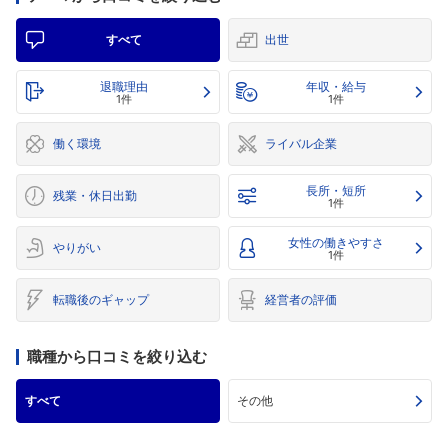
すべて
出世
退職理由
年収・給与
1件
1件
働く環境
ライバル企業
長所・短所
残業・休日出勤
1件
女性の働きやすさ
やりがい
1件
転職後のギャップ
経営者の評価
職種から口コミを絞り込む
すべて
その他